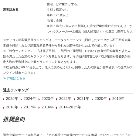
住宅」は対象外とする。
調査対象者
性別：指定なし
年齢：25歳以上
地域：全国
条件：過去12年以内に新築した注文戸建住宅に在住であり、か
つハウスメーカー/工務店（個人経営除く）の選定に関与した人
※オリコン顧客満足度ランキングは、データクリーニング（回収したデータから不正回答や異
常値を排除）および調査対象者条件から外れた回答を除外した上で作成しています。
※「総合ランキング」、「評価項目別」、部門の「業態別」においては有効回答者数が規定人
数を満たした企業のみランクイン対象となります。その他の部門においては有効回答者数が規
定人数の半数以上の企業がランクイン対象となります。
※総合得点が60.00点以上で、他人に薦めたくないと回答した人の割合が基準値以下の企業がラ
ンクイン対象となります。
≫ 詳細はこちら
過去ランキング
2025年
2024年
2023年
2022年
2021年
2020年
2019年
2018年
2017年
2016年
2014-2015年
推奨意向
調査企業のサービス利用者に、「どの程度その企業のサービスを推奨したいか」について「
A: