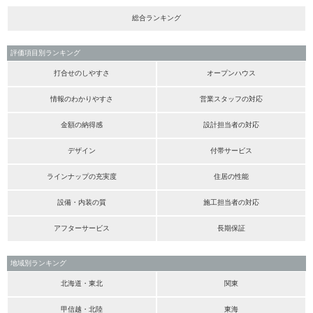
総合ランキング
評価項目別ランキング
打合せのしやすさ
オープンハウス
情報のわかりやすさ
営業スタッフの対応
金額の納得感
設計担当者の対応
デザイン
付帯サービス
ラインナップの充実度
住居の性能
設備・内装の質
施工担当者の対応
アフターサービス
長期保証
地域別ランキング
北海道・東北
関東
甲信越・北陸
東海