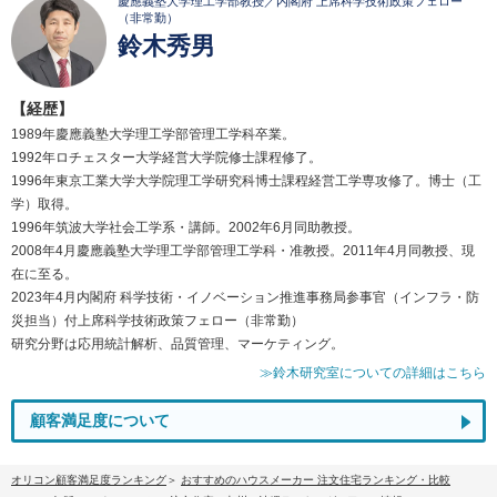
慶應義塾大学理工学部教授／内閣府 上席科学技術政策フェロー
（非常勤）
鈴木秀男
【経歴】
1989年慶應義塾大学理工学部管理工学科卒業。
1992年ロチェスター大学経営大学院修士課程修了。
1996年東京工業大学大学院理工学研究科博士課程経営工学専攻修了。博士（工
学）取得。
1996年筑波大学社会工学系・講師。2002年6月同助教授。
2008年4月慶應義塾大学理工学部管理工学科・准教授。2011年4月同教授、現
在に至る。
2023年4月内閣府 科学技術・イノベーション推進事務局参事官（インフラ・防
災担当）付上席科学技術政策フェロー（非常勤）
研究分野は応用統計解析、品質管理、マーケティング。
≫鈴木研究室についての詳細はこちら
顧客満足度について
オリコン顧客満足度ランキング
おすすめのハウスメーカー 注文住宅ランキング・比較