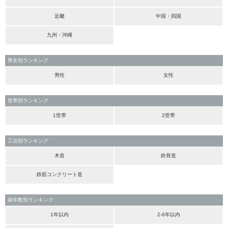
近畿
中国・四国
九州・沖縄
男女別ランキング
男性
女性
世帯別ランキング
1世帯
2世帯
工法別ランキング
木造
鉄骨造
鉄筋コンクリート造
築年数別ランキング
1年以内
2-6年以内