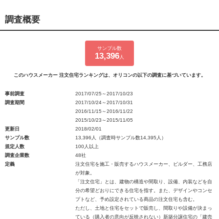
調査概要
サンプル数
13,396
人
このハウスメーカー 注文住宅ランキングは、オリコンの以下の調査に基づいています。
事前調査
2017/07/25～2017/10/23
調査期間
2017/10/24～2017/10/31
2016/11/15～2016/11/22
2015/10/23～2015/11/05
更新日
2018/02/01
サンプル数
13,396人（調査時サンプル数14,395人）
規定人数
100人以上
調査企業数
48社
定義
注文住宅を施工・販売するハウスメーカー、ビルダー、工務店
が対象。
「注文住宅」とは、建物の構造や間取り、設備、内装などを自
分の希望どおりにできる住宅を指す。また、デザインやコンセ
プトなど、予め設定されている商品の注文住宅も含む。
ただし、土地と住宅をセットで販売し、間取りや設備が決まっ
ている（購入者の意向が反映されない）新築分譲住宅の「建売