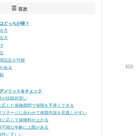
目次
はどっちが得？
る方
る方
？
る
間設定が可能
PR
がある
額
デメリットをチェック
料が比較的安い
に応じた保険期間で保障を手厚くできる
フステージに合わせて保障内容を見直しやすい
齢に応じて保険料が上がる
新可能な年齢に上限がある
蓄性に乏しい