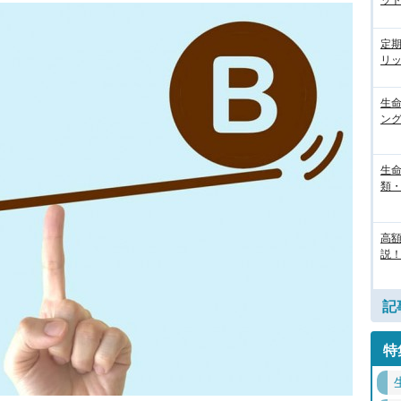
ッ
定
リ
生
ン
生
類
高
説！
記
特