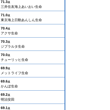
71.3
点
三井住友海上あいおい生命
71.0
点
東京海上日動あんしん生命
70.4
点
アクサ生命
70.3
点
ジブラルタ生命
70.0
点
チューリッヒ生命
69.9
点
メットライフ生命
69.6
点
かんぽ生命
69.2
点
明治安田
69.1
点