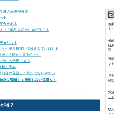
生涯の保障が可能
べる
戻金がある
養
ト
よって解約返戻金に差が生じる
低
デメリット
組
しない限り確実に保険金を受け取れる
説
料が加入時から変わらない
逓
形成にも活用できる
ッ
険料が高め
障内容の見直しが疎かになりやすい
長
特徴を理解して後悔しない選択を！
経
逓
ッ
ちが得？
収