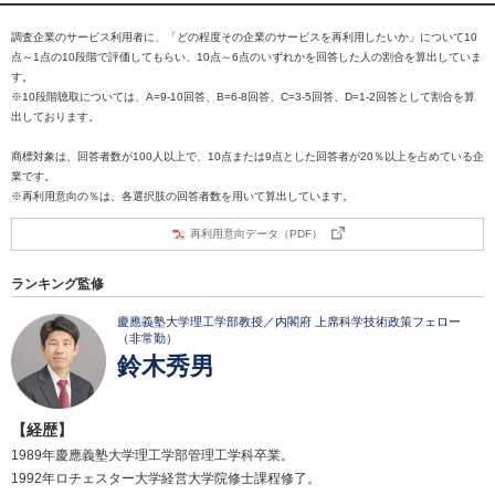
調査企業のサービス利用者に、「どの程度その企業のサービスを再利用したいか」について10
点～1点の10段階で評価してもらい、10点～6点のいずれかを回答した人の割合を算出していま
す。
※10段階聴取については、A=9-10回答、B=6-8回答、C=3-5回答、D=1-2回答として割合を算
出しております。
商標対象は、回答者数が100人以上で、10点または9点とした回答者が20％以上を占めている企
業です。
※再利用意向の％は、各選択肢の回答者数を用いて算出しています。
再利用意向データ（PDF）
ランキング監修
慶應義塾大学理工学部教授／内閣府 上席科学技術政策フェロー
（非常勤）
鈴木秀男
【経歴】
1989年慶應義塾大学理工学部管理工学科卒業。
1992年ロチェスター大学経営大学院修士課程修了。