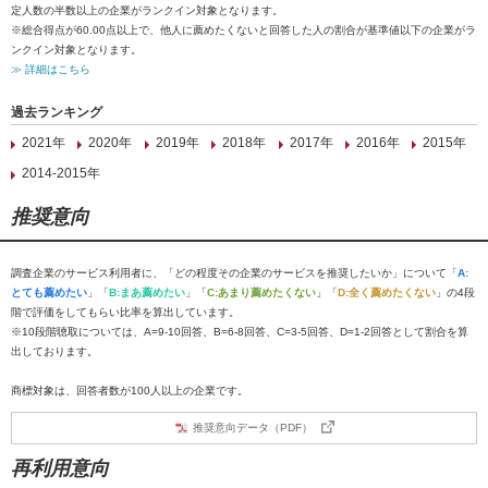
定人数の半数以上の企業がランクイン対象となります。
※総合得点が60.00点以上で、他人に薦めたくないと回答した人の割合が基準値以下の企業がラ
ンクイン対象となります。
≫ 詳細はこちら
過去ランキング
2021年
2020年
2019年
2018年
2017年
2016年
2015年
2014-2015年
推奨意向
調査企業のサービス利用者に、「どの程度その企業のサービスを推奨したいか」について「
A:
とても薦めたい
」「
B:まあ薦めたい
」「
C:あまり薦めたくない
」「
D:全く薦めたくない
」の4段
階で評価をしてもらい比率を算出しています。
※10段階聴取については、A=9-10回答、B=6-8回答、C=3-5回答、D=1-2回答として割合を算
出しております。
商標対象は、回答者数が100人以上の企業です。
推奨意向データ（PDF）
再利用意向