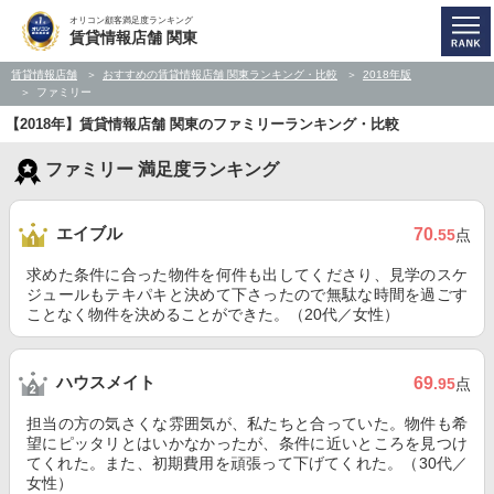
オリコン顧客満足度ランキング
賃貸情報店舗 関東
賃貸情報店舗
おすすめの賃貸情報店舗 関東ランキング・比較
2018年版
ファミリー
【2018年】賃貸情報店舗 関東のファミリーランキング・比較
ファミリー 満足度ランキング
エイブル
70
.55
点
求めた条件に合った物件を何件も出してくださり、見学のスケ
ジュールもテキパキと決めて下さったので無駄な時間を過ごす
ことなく物件を決めることができた。（20代／女性）
ハウスメイト
69
.95
点
担当の方の気さくな雰囲気が、私たちと合っていた。物件も希
望にピッタリとはいかなかったが、条件に近いところを見つけ
てくれた。また、初期費用を頑張って下げてくれた。（30代／
女性）