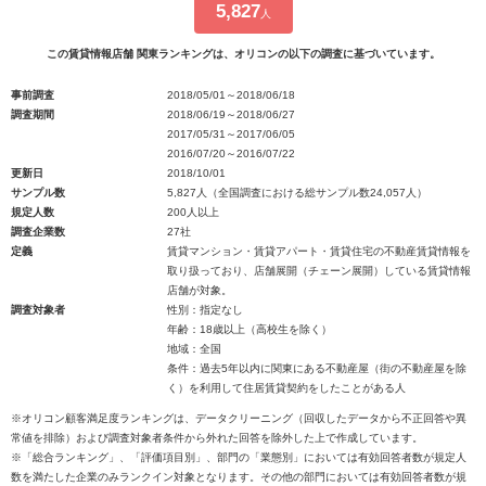
5,827
人
この賃貸情報店舗 関東ランキングは、オリコンの以下の調査に基づいています。
事前調査
2018/05/01～2018/06/18
調査期間
2018/06/19～2018/06/27
2017/05/31～2017/06/05
2016/07/20～2016/07/22
更新日
2018/10/01
サンプル数
5,827人（全国調査における総サンプル数24,057人）
規定人数
200人以上
調査企業数
27社
定義
賃貸マンション・賃貸アパート・賃貸住宅の不動産賃貸情報を
取り扱っており、店舗展開（チェーン展開）している賃貸情報
店舗が対象。
調査対象者
性別：指定なし
年齢：18歳以上（高校生を除く）
地域：全国
条件：過去5年以内に関東にある不動産屋（街の不動産屋を除
く）を利用して住居賃貸契約をしたことがある人
※オリコン顧客満足度ランキングは、データクリーニング（回収したデータから不正回答や異
常値を排除）および調査対象者条件から外れた回答を除外した上で作成しています。
※「総合ランキング」、「評価項目別」、部門の「業態別」においては有効回答者数が規定人
数を満たした企業のみランクイン対象となります。その他の部門においては有効回答者数が規