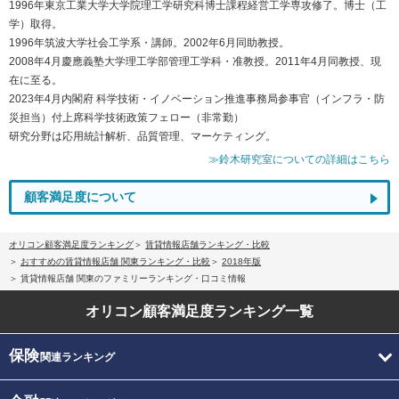
1996年東京工業大学大学院理工学研究科博士課程経営工学専攻修了。博士（工
学）取得。
1996年筑波大学社会工学系・講師。2002年6月同助教授。
2008年4月慶應義塾大学理工学部管理工学科・准教授。2011年4月同教授、現
在に至る。
2023年4月内閣府 科学技術・イノベーション推進事務局参事官（インフラ・防
災担当）付上席科学技術政策フェロー（非常勤）
研究分野は応用統計解析、品質管理、マーケティング。
≫鈴木研究室についての詳細はこちら
顧客満足度について
オリコン顧客満足度ランキング
賃貸情報店舗ランキング・比較
おすすめの賃貸情報店舗 関東ランキング・比較
2018年版
賃貸情報店舗 関東のファミリーランキング・口コミ情報
オリコン顧客満足度
ランキング一覧
保険
関連ランキング