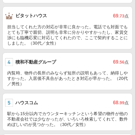
ピタットハウス
69
.73
点
担当してくれた方の対応が非常に良かった。電話でも対面でも
とても丁寧で親切、説明も非常に分かりやすかったし、家賃交
渉にも臨機応変に対応してくれたので、ここで契約することに
しました。（30代／女性）
積和不動産グループ
69
.56
点
内覧時、物件の長所のみならず短所の説明もあって、納得しや
すかった。入居後不具合があったとき対応が早かった。（20代
／男性）
ハウスコム
68
.99
点
駅から15分以内でカウンターキッチンという希望の物件が他の
不動産会社では少なかったが、いろいろ検索してくれて、数件
めぼしいのが見つかった。（30代／女性）