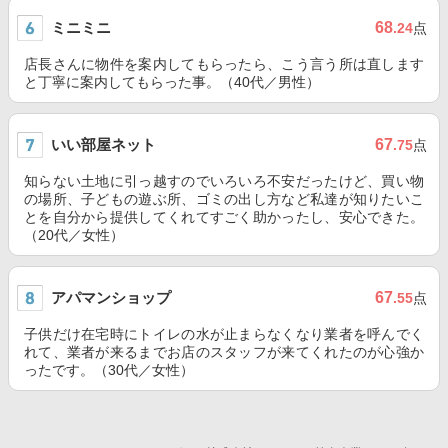
ミニミニ
68
.24
点
店長さんに物件を案内してもらったら、こう言う所は直します
と丁寧に案内してもらった事。（40代／男性）
いい部屋ネット
67
.75
点
知らない土地に引っ越すのでいろいろ不安だったけど、買い物
の場所、子どもの遊ぶ所、ゴミの出し方など私達が知りたいこ
とを自分から提供してくれてすごく助かったし、安心できた。
（20代／女性）
アパマンショップ
67
.55
点
子供だけ在宅時にトイレの水が止まらなくなり業者を呼んでく
れて、業者が来るまでお店のスタッフが来てくれたのが心強か
ったです。（30代／女性）