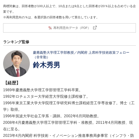
商標対象は、回答者数が100人以上で、10点または9点とした回答者が20％以上を占めている企
業です。
※再利用意向の％は、各選択肢の回答者数を用いて算出しています。
再利用意向データ（PDF）
ランキング監修
慶應義塾大学理工学部教授／内閣府 上席科学技術政策フェロー
（非常勤）
鈴木秀男
【経歴】
1989年慶應義塾大学理工学部管理工学科卒業。
1992年ロチェスター大学経営大学院修士課程修了。
1996年東京工業大学大学院理工学研究科博士課程経営工学専攻修了。博士（工
学）取得。
1996年筑波大学社会工学系・講師。2002年6月同助教授。
2008年4月慶應義塾大学理工学部管理工学科・准教授。2011年4月同教授、現
在に至る。
2023年4月内閣府 科学技術・イノベーション推進事務局参事官（インフラ・防