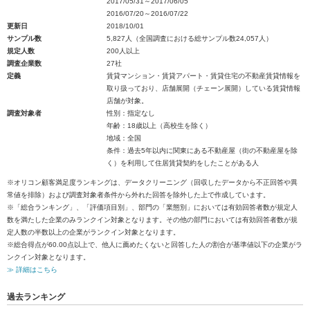
2017/05/31～2017/06/05
2016/07/20～2016/07/22
更新日
2018/10/01
サンプル数
5,827人（全国調査における総サンプル数24,057人）
規定人数
200人以上
調査企業数
27社
定義
賃貸マンション・賃貸アパート・賃貸住宅の不動産賃貸情報を
取り扱っており、店舗展開（チェーン展開）している賃貸情報
店舗が対象。
調査対象者
性別：指定なし
年齢：18歳以上（高校生を除く）
地域：全国
条件：過去5年以内に関東にある不動産屋（街の不動産屋を除
く）を利用して住居賃貸契約をしたことがある人
※オリコン顧客満足度ランキングは、データクリーニング（回収したデータから不正回答や異
常値を排除）および調査対象者条件から外れた回答を除外した上で作成しています。
※「総合ランキング」、「評価項目別」、部門の「業態別」においては有効回答者数が規定人
数を満たした企業のみランクイン対象となります。その他の部門においては有効回答者数が規
定人数の半数以上の企業がランクイン対象となります。
※総合得点が60.00点以上で、他人に薦めたくないと回答した人の割合が基準値以下の企業がラ
ンクイン対象となります。
≫ 詳細はこちら
過去ランキング