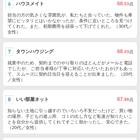
ハウスメイト
68
.53
点
担当の方の気さくな雰囲気が、私たちと合っていた。物件も希
望にピッタリとはいかなかったが、条件に近いところを見つけ
てくれた。また、初期費用を頑張って下げてくれた。（30代／
女性）
タウンハウジング
68
.43
点
就業中のため、契約までのやり取りのほとんどがメールと電話
でしたが、ご担当者様が丁寧に対応いただいたおかげもあっ
て、スムーズに契約日当日を迎えることが出来ました。（20代
／女性）
いい部屋ネット
67
.98
点
知らない土地に引っ越すのでいろいろ不安だったけど、買い物
の場所、子どもの遊ぶ所、ゴミの出し方など私達が知りたいこ
とを自分から提供してくれてすごく助かったし、安心できた。
（20代／女性）