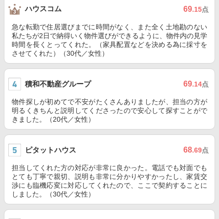
ハウスコム
69
.15
点
急な転勤で住居選びまでに時間がなく、また全く土地勘のない
私たちが2日で納得いく物件選びができるように、物件内の見学
時間を長くとってくれた。（家具配置などを決める為に採寸を
させてくれた）（30代／女性）
積和不動産グループ
69
.14
点
物件探しが初めてで不安がたくさんありましたが、担当の方が
明るくきちんと説明してくださったので安心して探すことがで
きました。（20代／女性）
ピタットハウス
68
.69
点
担当してくれた方の対応が非常に良かった。電話でも対面でも
とても丁寧で親切、説明も非常に分かりやすかったし、家賃交
渉にも臨機応変に対応してくれたので、ここで契約することに
しました。（30代／女性）