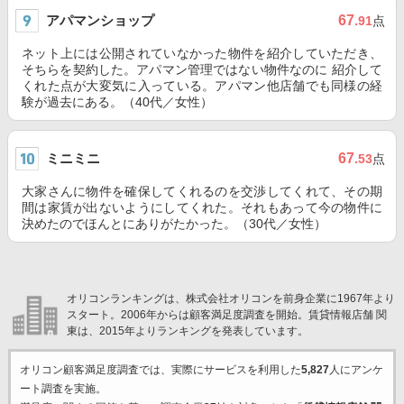
アパマンショップ
67
.91
点
ネット上には公開されていなかった物件を紹介していただき、
そちらを契約した。アパマン管理ではない物件なのに 紹介して
くれた点が大変気に入っている。アパマン他店舗でも同様の経
験が過去にある。（40代／女性）
ミニミニ
67
.53
点
大家さんに物件を確保してくれるのを交渉してくれて、その期
間は家賃が出ないようにしてくれた。それもあって今の物件に
決めたのでほんとにありがたかった。（30代／女性）
オリコンランキングは、株式会社オリコンを前身企業に1967年より
スタート。2006年からは顧客満足度調査を開始。賃貸情報店舗 関
東は、2015年よりランキングを発表しています。
オリコン顧客満足度調査では、実際にサービスを利用した
5,827
人にアンケ
ート調査を実施。