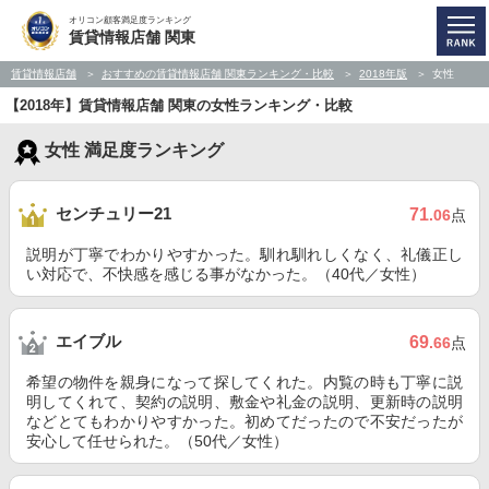
オリコン顧客満足度ランキング
賃貸情報店舗 関東
賃貸情報店舗
おすすめの賃貸情報店舗 関東ランキング・比較
2018年版
女性
【2018年】賃貸情報店舗 関東の女性ランキング・比較
女性 満足度ランキング
センチュリー21
71
.06
点
説明が丁寧でわかりやすかった。馴れ馴れしくなく、礼儀正し
い対応で、不快感を感じる事がなかった。（40代／女性）
エイブル
69
.66
点
希望の物件を親身になって探してくれた。内覧の時も丁寧に説
明してくれて、契約の説明、敷金や礼金の説明、更新時の説明
などとてもわかりやすかった。初めてだったので不安だったが
安心して任せられた。（50代／女性）