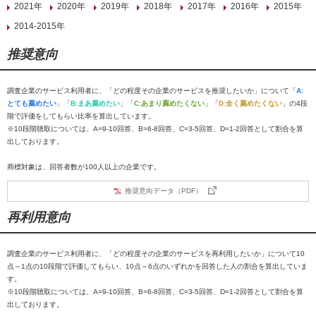
2021年
2020年
2019年
2018年
2017年
2016年
2015年
2014-2015年
推奨意向
調査企業のサービス利用者に、「どの程度その企業のサービスを推奨したいか」について「
A:
とても薦めたい
」「
B:まあ薦めたい
」「
C:あまり薦めたくない
」「
D:全く薦めたくない
」の4段
階で評価をしてもらい比率を算出しています。
※10段階聴取については、A=9-10回答、B=6-8回答、C=3-5回答、D=1-2回答として割合を算
出しております。
商標対象は、回答者数が100人以上の企業です。
推奨意向データ（PDF）
再利用意向
調査企業のサービス利用者に、「どの程度その企業のサービスを再利用したいか」について10
点～1点の10段階で評価してもらい、10点～6点のいずれかを回答した人の割合を算出していま
す。
※10段階聴取については、A=9-10回答、B=6-8回答、C=3-5回答、D=1-2回答として割合を算
出しております。