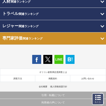
人材
関連ランキング
トラベル
関連ランキング
レジャー
関連ランキング
専門家評価
関連ランキング
オリコン顧客満足度調査とは
調査方法
掲載規約
お問い合わせ
会社概要
個人情報保護方針
引用・転載について
もくじ
利用者の声について
当サイトで公開されている情報（文字、写真、イラスト、画像データ等）及びこれらの配置・