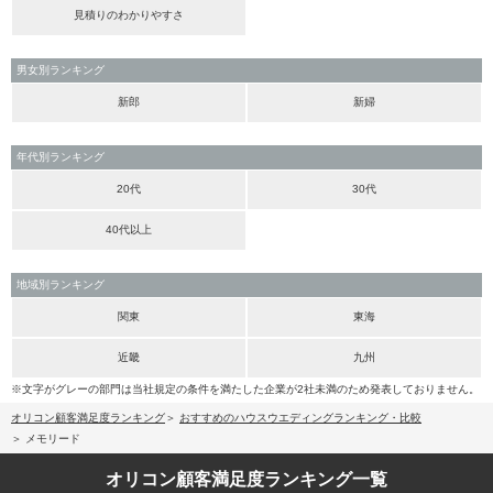
見積りのわかりやすさ
男女別ランキング
新郎
新婦
年代別ランキング
20代
30代
40代以上
地域別ランキング
関東
東海
近畿
九州
※文字がグレーの部門は当社規定の条件を満たした企業が2社未満のため発表しておりません。
オリコン顧客満足度ランキング
おすすめのハウスウエディングランキング・比較
メモリード
オリコン顧客満足度
ランキング一覧