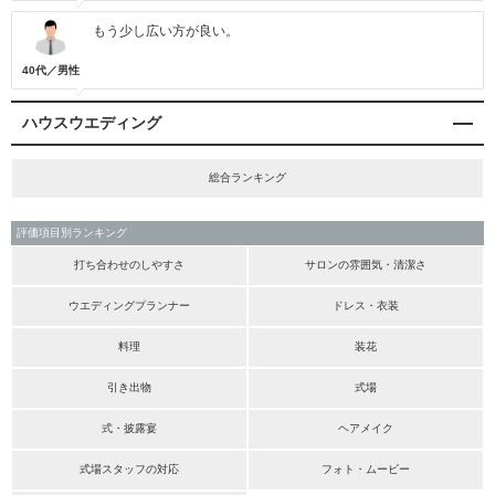
もう少し広い方が良い。
40代／男性
ハウスウエディング
総合ランキング
評価項目別ランキング
打ち合わせのしやすさ
サロンの雰囲気・清潔さ
ウエディングプランナー
ドレス・衣装
料理
装花
引き出物
式場
式・披露宴
ヘアメイク
式場スタッフの対応
フォト・ムービー