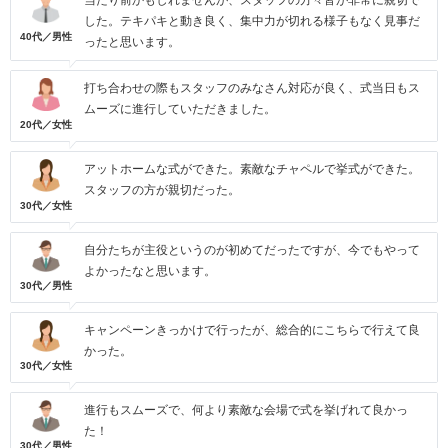
当たり前かもしれませんが、スタッフの方々皆が非常に親切で
した。テキパキと動き良く、集中力が切れる様子もなく見事だ
40代／男性
ったと思います。
打ち合わせの際もスタッフのみなさん対応が良く、式当日もス
ムーズに進行していただきました。
20代／女性
アットホームな式ができた。素敵なチャペルで挙式ができた。
スタッフの方が親切だった。
30代／女性
自分たちが主役というのが初めてだったですが、今でもやって
よかったなと思います。
30代／男性
キャンペーンきっかけで行ったが、総合的にこちらで行えて良
かった。
30代／女性
進行もスムーズで、何より素敵な会場で式を挙げれて良かっ
た！
30代／男性