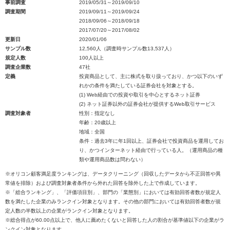
事前調査
2019/05/31～2019/09/10
調査期間
2019/09/11～2019/09/24
2018/09/06～2018/09/18
2017/07/20～2017/08/02
更新日
2020/01/06
サンプル数
12,560人（調査時サンプル数13,537人）
規定人数
100人以上
調査企業数
47社
定義
投資商品として、主に株式を取り扱っており、かつ以下のいず
れかの条件を満たしている証券会社を対象とする。
(1) Web経由での投資や取引を中心とするネット証券
(2) ネット証券以外の証券会社が提供するWeb取引サービス
調査対象者
性別：指定なし
年齢：20歳以上
地域：全国
条件：過去3年に年1回以上、証券会社で投資商品を運用してお
り、かつインターネット経由で行っている人。（運用商品の種
類や運用商品数は問わない）
※オリコン顧客満足度ランキングは、データクリーニング（回収したデータから不正回答や異
常値を排除）および調査対象者条件から外れた回答を除外した上で作成しています。
※「総合ランキング」、「評価項目別」、部門の「業態別」においては有効回答者数が規定人
数を満たした企業のみランクイン対象となります。その他の部門においては有効回答者数が規
定人数の半数以上の企業がランクイン対象となります。
※総合得点が60.00点以上で、他人に薦めたくないと回答した人の割合が基準値以下の企業がラ
ンクイン対象となります。