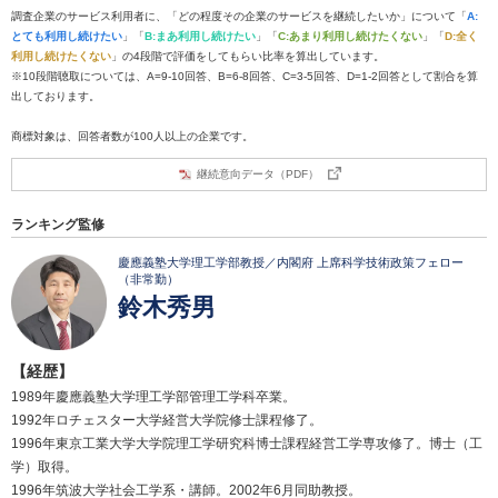
調査企業のサービス利用者に、「どの程度その企業のサービスを継続したいか」について「
A:
とても利用し続けたい
」「
B:まあ利用し続けたい
」「
C:あまり利用し続けたくない
」「
D:全く
利用し続けたくない
」の4段階で評価をしてもらい比率を算出しています。
※10段階聴取については、A=9-10回答、B=6-8回答、C=3-5回答、D=1-2回答として割合を算
出しております。
商標対象は、回答者数が100人以上の企業です。
継続意向データ（PDF）
ランキング監修
慶應義塾大学理工学部教授／内閣府 上席科学技術政策フェロー
（非常勤）
鈴木秀男
【経歴】
1989年慶應義塾大学理工学部管理工学科卒業。
1992年ロチェスター大学経営大学院修士課程修了。
1996年東京工業大学大学院理工学研究科博士課程経営工学専攻修了。博士（工
学）取得。
1996年筑波大学社会工学系・講師。2002年6月同助教授。