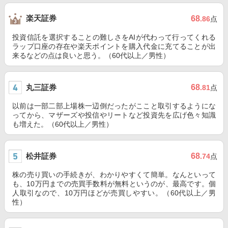
楽天証券
68
.86
点
投資信託を選択することの難しさをAIが代わって行ってくれる
ラップ口座の存在や楽天ポイントを購入代金に充てることが出
来るなどの点は良いと思う。（60代以上／男性）
丸三証券
68
.81
点
以前は一部二部上場株一辺倒だったがここと取引するようにな
ってから、マザーズや投信やリートなど投資先を広げ色々知識
も増えた。（60代以上／男性）
松井証券
68
.74
点
株の売り買いの手続きが、わかりやすくて簡単。なんといって
も、10万円までの売買手数料が無料というのが、最高です。個
人取引なので、10万円ほどが売買しやすい。（60代以上／男
性）