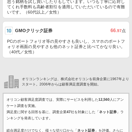
思う銘柄を試し買いしたりもしています。いつも丁寧に応対し
てくれ手数料も高齢者割引を適用していただいているので有難
いです。（60代以上／女性）
GMOクリック証券
66
.97
点
PCのポートフォリオ等の見やすさも良いし、スマホのポートフ
ォリオ画面の見やすさも他のネット証券と比べてかなり良い。
（40代／女性）
オリコンランキングは、株式会社オリコンを前身企業に1967年より
スタート。2006年からは顧客満足度調査を開始。
オリコン顧客満足度調査では、実際にサービスを利用した
12,560
人にアン
ケート調査を実施。
満足度に関する回答を基に、調査企業
47
社を対象にした「
ネット証券
」ラ
ンキングを発表しています。
総合満足度だけでなく、様々な切り口から「
ネット証券
」を評価。さらに