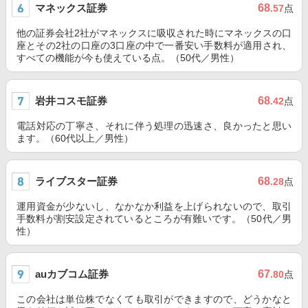
マネックス証券
68
.57
点
他の証券会社2社がマネックスに吸収された時にマネックスの口
座とその2社の口座の3口座の中で一番安い手数料が適用され、
すべての機能が今も使えている点。（50代／男性）
岩井コスモ証券
68
.42
点
電話対応の丁寧さ、それに伴う処理の迅速さ、良かったと思い
ます。（60代以上／男性）
ライブスター証券
68
.28
点
運用資金が少ないし、なかなか利益を上げられないので、取引
手数料が割安設定されているところが有難いです。（50代／男
性）
auカブコム証券
67
.80
点
この会社は単位株でなくても取引ができますので、どうかなと