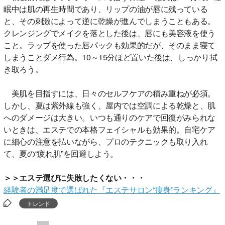
眠中は肌の再生時間であり、リップの油が唇に残っている
と、その刺激によって逆に乾燥が進んでしまうこともある。
クレンジングでメイクを落とした後は、唇にも美容液を使う
こと。ラップを使った唇パックも効果的だが、そのまま寝て
しまうことダメ行為。10～15分ほど置いた後は、しっかり拭
き取ろう。
美肌を目指すには、日々のセルフケアの積み重ねが必須。
しかし、夏は紫外線も強く、屋内では空調による乾燥と、肌
へのダメージは大きい。いつも通りのケアで回復がみられな
いときは、エステでの本格フェイシャルも効果的。自宅ケア
に細心の注意を払いながら、プロのテクニックも取り入れ
て、夏の“疲れ肌”を回避しよう。
＞＞エステ選びに失敗したくない・・・
経験者の満足度で選ばれた『エステサロン“痩身”ランキング』
トレンド