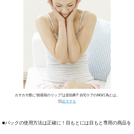
カサカサ唇に“就寝前のリップ”は逆効果!? 自宅ケアのNG行為とは。
拡大する
■パックの使用方法は正確に！目もとには目もと専用の商品を