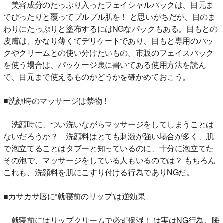
美容成分のたっぷり入ったフェイシャルパックは、目元ま
でぴったりと覆ってプルプル肌を！ と思いがちだが、目のま
わりにたっぷりと塗布するにはNGなパックもある。目もとの
皮膚は、かなり薄くてデリケートであり、目もと専用のパッ
クやクリームとの使い分けたいもの。市販のフェイスパック
を使う場合は、パッケージ裏に書いてある使用方法を読ん
で、目元まで使えるものかどうかを確かめておこう。
■洗顔時のマッサージは禁物！
洗顔時に、つい洗いながらマッサージをしてしまうことは
ないだろうか？ 洗顔料はとても刺激が強い場合が多く、肌
で泡立てることはタブーと知っているのに、十分に泡立てた
その泡で、マッサージをしている人もいるのでは？ もちろん
これも、洗顔料を肌にこすり付ける行為でありNGだ。
■カサカサ唇に“就寝前のリップ”は逆効果
就寝前にはリップクリームで必ず保湿！ は実はNG行為。睡