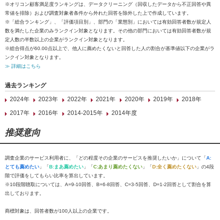
※オリコン顧客満足度ランキングは、データクリーニング（回収したデータから不正回答や異
常値を排除）および調査対象者条件から外れた回答を除外した上で作成しています。
※「総合ランキング」、「評価項目別」、部門の「業態別」においては有効回答者数が規定人
数を満たした企業のみランクイン対象となります。その他の部門においては有効回答者数が規
定人数の半数以上の企業がランクイン対象となります。
※総合得点が60.00点以上で、他人に薦めたくないと回答した人の割合が基準値以下の企業がラ
ンクイン対象となります。
≫ 詳細はこちら
過去ランキング
2024年
2023年
2022年
2021年
2020年
2019年
2018年
2017年
2016年
2014-2015年
2014年度
推奨意向
調査企業のサービス利用者に、「どの程度その企業のサービスを推奨したいか」について「
A:
とても薦めたい
」「
B:まあ薦めたい
」「
C:あまり薦めたくない
」「
D:全く薦めたくない
」の4段
階で評価をしてもらい比率を算出しています。
※10段階聴取については、A=9-10回答、B=6-8回答、C=3-5回答、D=1-2回答として割合を算
出しております。
商標対象は、回答者数が100人以上の企業です。