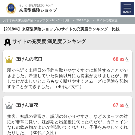
オリコン顧客満足度ランキング
来店型保険ショップ
おすすめの来店型保険ショップランキング・比較
2018年版
サイトの充実度
【2018年】来店型保険ショップのサイトの充実度ランキング・比較
サイトの充実度 満足度ランキング
ほけんの窓口
68
.83
点
駅から近く土曜日の予約も取りやすくすぐに相談することがで
きました。希望していた保険以外にも提案がありましたが、押
しつけがましいところもなく断りやすくスムーズに保険を契約
することができました。（40代／女性）
ほけん百花
67
.55
点
接客、知識の豊富さ、説明の分かりやすさ、などスタッフの対
応が非常に良い。妊娠期と出産後に伺ったのだが、カフェイン
なしの飲み物がよいか等聞いてくれたり、子供をあやしてくれ
たりした。（30代／女性）