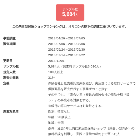
サンプル数
5,684
人
この来店型保険ショップランキングは、オリコンの以下の調査に基づいています。
事前調査
2018/04/26～2018/07/05
調査期間
2018/07/06～2018/08/06
2017/05/24～2017/05/30
2016/07/14～2016/07/22
更新日
2018/11/01
サンプル数
5,684人（調査時サンプル数6,680人）
規定人数
100人以上
調査企業数
31社
定義
保険会社と販売委託契約を結び、実店舗による窓口サービスで
保険商品を販売代行する事業者のこと指す。
その中でも、「乗合い型（複数の保険会社の商品を取り扱
う）」の事業者を対象とする。
※銀行の窓口サービスは対象外とする。
調査対象者
性別：指定なし
年齢：20歳以上
地域：全国
条件：過去5年以内に来店型保険ショップ（乗合い型のみ）の
無料相談を利用し、実際に保険の成約まで至った人