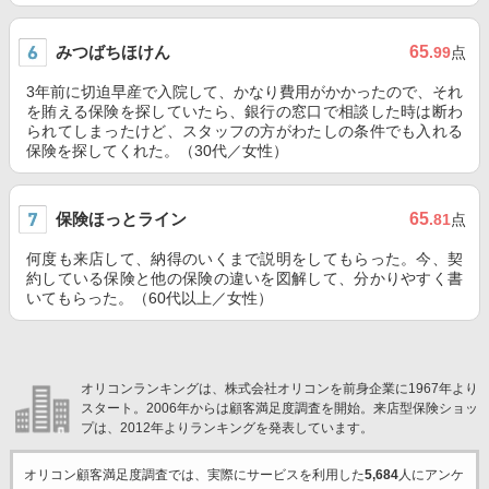
みつばちほけん
65
.99
点
3年前に切迫早産で入院して、かなり費用がかかったので、それ
を賄える保険を探していたら、銀行の窓口で相談した時は断わ
られてしまったけど、スタッフの方がわたしの条件でも入れる
保険を探してくれた。（30代／女性）
保険ほっとライン
65
.81
点
何度も来店して、納得のいくまで説明をしてもらった。今、契
約している保険と他の保険の違いを図解して、分かりやすく書
いてもらった。（60代以上／女性）
オリコンランキングは、株式会社オリコンを前身企業に1967年より
スタート。2006年からは顧客満足度調査を開始。来店型保険ショッ
プは、2012年よりランキングを発表しています。
オリコン顧客満足度調査では、実際にサービスを利用した
5,684
人にアンケ