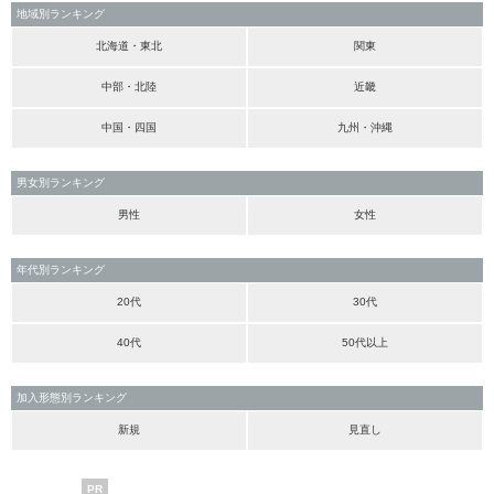
地域別ランキング
北海道・東北
関東
中部・北陸
近畿
中国・四国
九州・沖縄
男女別ランキング
男性
女性
年代別ランキング
20代
30代
40代
50代以上
加入形態別ランキング
新規
見直し
PR