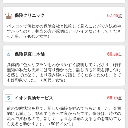
保険クリニック
67
.00
点
パソコンで何社かの保険会社と比較して見ることができ決めや
すかったのと、担当の方が親切にアドバイスなどもしてくださ
った事。（40代／女性）
保険見直し本舗
66
.66
点
具体的に色んなプランをわかりやすく説明してくださり、ほぼ
無知の私たち夫婦には有り難かった。話し方も知識を押し付け
る感じではなく、より噛み砕いて話してくださったのも、とて
も好印象でした。（30代／女性）
イオン保険サービス
66
.19
点
前の契約状況を見て、新しい保険を勧めてもらいました。金額
的にも満足し、勧めてもらって良かったです。保険は、時代の
流れで変わるので、新しく、よりお得感のあるものを進めても
らえると助かります。（50代／女性）