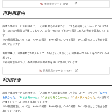
推奨意向データ（PDF）
再利用意向
調査企業のサービス利用者に、「どの程度その企業のサービスを再利用したいか」について10
点～1点の10段階で評価してもらい、10点～6点のいずれかを回答した人の割合を算出していま
す。
※10段階聴取については、A=9-10回答、B=6-8回答、C=3-5回答、D=1-2回答として割合を算
出しております。
商標対象は、回答者数が100人以上で、10点または9点とした回答者が20％以上を占めている企
業です。
※再利用意向の％は、各選択肢の回答者数を用いて算出しています。
再利用意向データ（PDF）
利用評価
調査企業のサービス利用者に、「どの程度その企業を利用して良かったか」について「
A:とて
も良かった
」「
B:まあ良かった
」「
C:あまり良くなかった
」「
D:全く良くなかった
」の4段階で
評価をしてもらい比率を算出しています。
※10段階聴取については、A=9-10回答、B=6-8回答、C=3-5回答、D=1-2回答として割合を算
出しております。