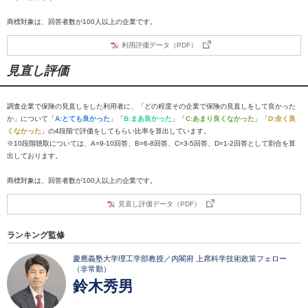
商標対象は、回答者数が100人以上の企業です。
利用評価データ（PDF）
見直し評価
調査企業で保険の見直しをした利用者に、「どの程度その企業で保険の見直しをして良かった
か」について「
A:とても良かった
」「
B:まあ良かった
」「
C:あまり良くなかった
」「
D:全く良
くなかった
」の4段階で評価をしてもらい比率を算出しています。
※10段階聴取については、A=9-10回答、B=6-8回答、C=3-5回答、D=1-2回答として割合を算
出しております。
商標対象は、回答者数が100人以上の企業です。
見直し評価データ（PDF）
ランキング監修
慶應義塾大学理工学部教授／内閣府 上席科学技術政策フェロー
（非常勤）
鈴木秀男