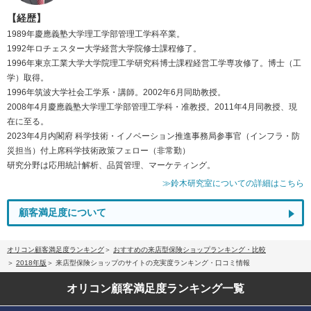
【経歴】
1989年慶應義塾大学理工学部管理工学科卒業。
1992年ロチェスター大学経営大学院修士課程修了。
1996年東京工業大学大学院理工学研究科博士課程経営工学専攻修了。博士（工
学）取得。
1996年筑波大学社会工学系・講師。2002年6月同助教授。
2008年4月慶應義塾大学理工学部管理工学科・准教授。2011年4月同教授、現
在に至る。
2023年4月内閣府 科学技術・イノベーション推進事務局参事官（インフラ・防
災担当）付上席科学技術政策フェロー（非常勤）
研究分野は応用統計解析、品質管理、マーケティング。
≫鈴木研究室についての詳細はこちら
顧客満足度について
オリコン顧客満足度ランキング
おすすめの来店型保険ショップランキング・比較
2018年版
来店型保険ショップのサイトの充実度ランキング・口コミ情報
オリコン顧客満足度
ランキング一覧