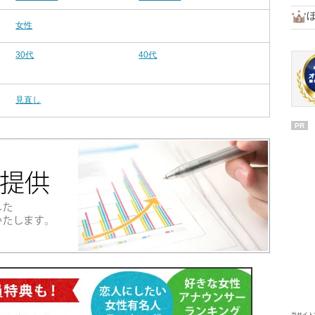
女性
30代
40代
見直し
PR
当サイト