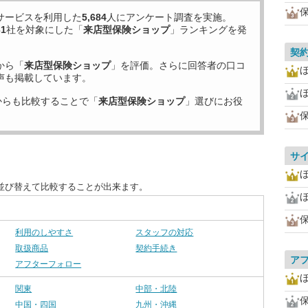
サービスを利用した
5,684
人にアンケート調査を実施。
31
社を対象にした「
来店型保険ショップ
」ランキングを発
契
から「
来店型保険ショップ
」を評価。さらに回答者の口コ
声も掲載しています。
からも比較することで「
来店型保険ショップ
」選びにお役
サ
並び替えて比較することが出来ます。
利用のしやすさ
スタッフの対応
取扱商品
契約手続き
ア
アフターフォロー
関東
中部・北陸
中国・四国
九州・沖縄