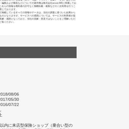
・編集および構造などについての著作権は株式会社oricon MEに帰属してお
これらの情報を権利者の許可なく無断転載・複製などの二次利用を行うこ
禁じております。
で掲載しているすべての情報やデータは、当社の調査に基づいた結果から
ものとなりますが、サービスへの感想については、サービスの利用者が提
見解・感想となっており、当社の見解・意見ではないことをご理解いただ
ご覧ください。
018/08/06
017/05/30
016/07/22
し
上
年以内に来店型保険ショップ（乗合い型の