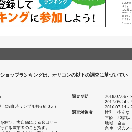
らの配置
ります。
とは固く
当サイト
作成した
出された
いた上で
険ショップランキングは、オリコンの以下の調査に基づいてい
5
調査期間
2018/07/06～2
2017/05/24～2
84人（調査時サンプル数6,680人）
2016/07/14～2
調査対象者
性別：指定な
年齢：20歳以
を結び、実店舗による窓口サー
地域：全国
行する事業者のこと指す。
条件：過去5