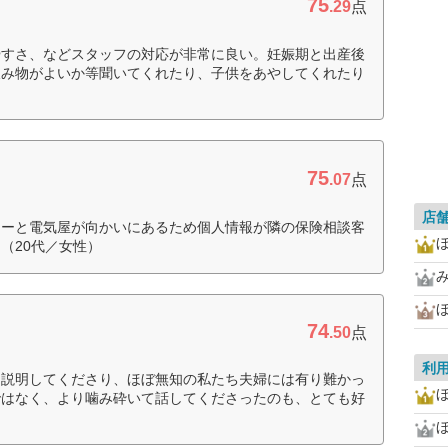
75
.29
点
やすさ、などスタッフの対応が非常に良い。妊娠期と出産後
飲み物がよいか等聞いてくれたり、子供をあやしてくれたり
75
.07
点
店
ターと電気屋が向かいにあるため個人情報が隣の保険相談客
（20代／女性）
74
.50
点
利
く説明してくださり、ほぼ無知の私たち夫婦には有り難かっ
ではなく、より噛み砕いて話してくださったのも、とても好