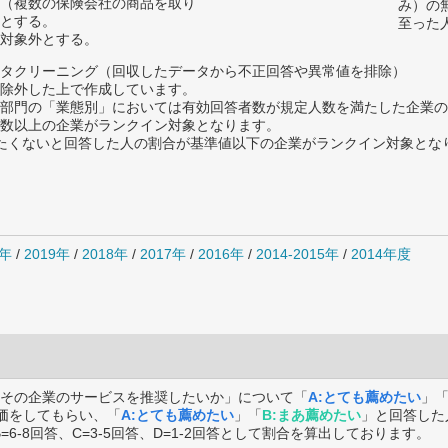
（複数の保険会社の商品を取り
み）の
とする。
至った
対象外とする。
タクリーニング（回収したデータから不正回答や異常値を排除）
除外した上で作成しています。
部門の「業態別」においては有効回答者数が規定人数を満たした企業の
数以上の企業がランクイン対象となります。
薦めたくないと回答した人の割合が基準値以下の企業がランクイン対象とな
0年
/
2019年
/
2018年
/
2017年
/
2016年
/
2014-2015年
/
2014年度
その企業のサービスを推奨したいか」について「
A:とても薦めたい
」
価をしてもらい、「
A:とても薦めたい
」「
B:まあ薦めたい
」と回答した
B=6-8回答、C=3-5回答、D=1-2回答として割合を算出しております。