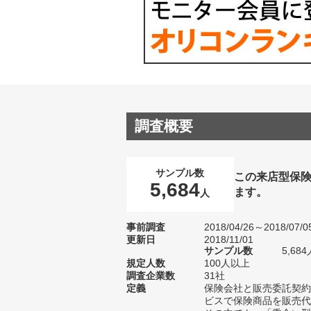
調査概要
サンプル数
この来店型保
5,684
ます。
人
事前調査
2018/04/26～2018/07/0
更新日
2018/11/01
サンプル数
5,6
規定人数
100人以上
調査企業数
31社
定義
保険会社と販売委託契約
ビスで保険商品を販売代