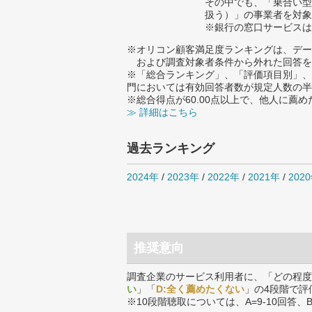
その中でも、「乗合い型
扱う）」の事業者を対象
※銀行の窓口サービスは
※オリコン顧客満足度ランキングは、デー
および調査対象者条件から外れた回答を
※「総合ランキング」、「評価項目別」、
門においては有効回答者数が規定人数の半
※総合得点が60.00点以上で、他人に
≫ 詳細はこちら
過去ランキング
2024年
/
2023年
/
2022年
/
2021年
/
202
推奨意向
調査企業のサービス利用者に、「どの程度
い
」「
D:全く薦めたくない
」の4段階で評
※10段階聴取については、A=9-10回答、