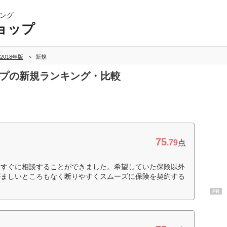
ング
ョップ
2018年版
新規
ップの新規ランキング・比較
75
.79
点
くすぐに相談することができました。希望していた保険以外
がましいところもなく断りやすくスムーズに保険を契約する
PR