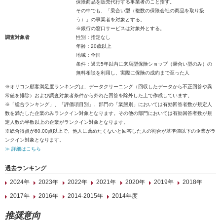
保険商品を販売代行する事業者のこと指す。
その中でも、「乗合い型（複数の保険会社の商品を取り扱
う）」の事業者を対象とする。
※銀行の窓口サービスは対象外とする。
調査対象者
性別：指定なし
年齢：20歳以上
地域：全国
条件：過去5年以内に来店型保険ショップ（乗合い型のみ）の
無料相談を利用し、実際に保険の成約まで至った人
※オリコン顧客満足度ランキングは、データクリーニング（回収したデータから不正回答や異
常値を排除）および調査対象者条件から外れた回答を除外した上で作成しています。
※「総合ランキング」、「評価項目別」、部門の「業態別」においては有効回答者数が規定人
数を満たした企業のみランクイン対象となります。その他の部門においては有効回答者数が規
定人数の半数以上の企業がランクイン対象となります。
※総合得点が60.00点以上で、他人に薦めたくないと回答した人の割合が基準値以下の企業がラ
ンクイン対象となります。
≫ 詳細はこちら
過去ランキング
2024年
2023年
2022年
2021年
2020年
2019年
2018年
2017年
2016年
2014-2015年
2014年度
推奨意向