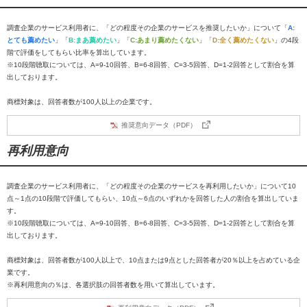
調査企業のサービス利用者に、「どの程度その企業のサービスを推奨したいか」について「
A:
とても薦めたい
」「
B:まあ薦めたい
」「
C:あまり薦めたくない
」「
D:全く薦めたくない
」の4段
階で評価をしてもらい比率を算出しています。
※10段階聴取については、A=9-10回答、B=6-8回答、C=3-5回答、D=1-2回答として割合を算
出しております。
商標対象は、回答者数が100人以上の企業です。
推奨意向データ（PDF）
再利用意向
調査企業のサービス利用者に、「どの程度その企業のサービスを再利用したいか」について10
点～1点の10段階で評価してもらい、10点～6点のいずれかを回答した人の割合を算出していま
す。
※10段階聴取については、A=9-10回答、B=6-8回答、C=3-5回答、D=1-2回答として割合を算
出しております。
商標対象は、回答者数が100人以上で、10点または9点とした回答者が20％以上を占めている企
業です。
※再利用意向の％は、各選択肢の回答者数を用いて算出しています。