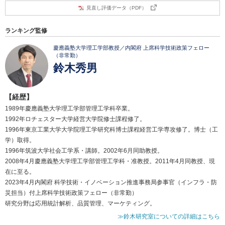
見直し評価データ（PDF）
ランキング監修
慶應義塾大学理工学部教授／内閣府 上席科学技術政策フェロー
（非常勤）
鈴木秀男
【経歴】
1989年慶應義塾大学理工学部管理工学科卒業。
1992年ロチェスター大学経営大学院修士課程修了。
1996年東京工業大学大学院理工学研究科博士課程経営工学専攻修了。博士（工
学）取得。
1996年筑波大学社会工学系・講師。2002年6月同助教授。
2008年4月慶應義塾大学理工学部管理工学科・准教授。2011年4月同教授、現
在に至る。
2023年4月内閣府 科学技術・イノベーション推進事務局参事官（インフラ・防
災担当）付上席科学技術政策フェロー（非常勤）
研究分野は応用統計解析、品質管理、マーケティング。
≫鈴木研究室についての詳細はこちら