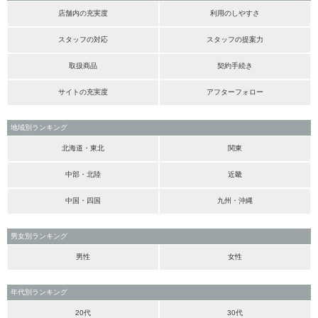
店舗内の充実度
利用のしやすさ
スタッフの対応
スタッフの提案力
取扱商品
契約手続き
サイトの充実度
アフターフォロー
地域別ランキング
北海道・東北
関東
中部・北陸
近畿
中国・四国
九州・沖縄
男女別ランキング
男性
女性
年代別ランキング
20代
30代