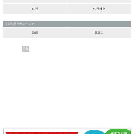
40代
50代以上
加入形態別ランキング
新規
見直し
PR