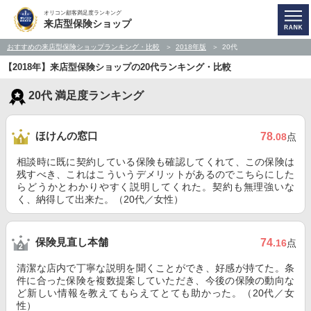
オリコン顧客満足度ランキング
来店型保険ショップ
おすすめの来店型保険ショップランキング・比較
2018年版
20代
【2018年】来店型保険ショップの20代ランキング・比較
20代 満足度ランキング
ほけんの窓口
78
.08
点
相談時に既に契約している保険も確認してくれて、この保険は
残すべき、これはこういうデメリットがあるのでこちらにした
らどうかとわかりやすく説明してくれた。契約も無理強いな
く、納得して出来た。（20代／女性）
保険見直し本舗
74
.16
点
清潔な店内で丁寧な説明を聞くことができ、好感が持てた。条
件に合った保険を複数提案していただき、今後の保険の動向な
ど新しい情報を教えてもらえてとても助かった。（20代／女
性）