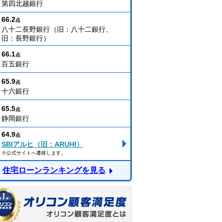
第四北越銀行
66.2
点
八十二長野銀行（旧：八十二銀行、
旧：長野銀行）
66.1
点
百五銀行
65.9
点
十六銀行
65.5
点
静岡銀行
64.9
点
SBIアルヒ（旧：ARUHI）
※公式サイトへ遷移します。
住宅ローンランキングを見る