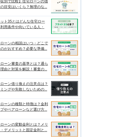
年収別で比較】住宅ローンの借
の目安はいくら？無理のな...
ット35とはどんな住宅ロー
？利用条件や向いている人・
宅ローンの相談はいつ・どこで
のがおすすめ？必要な準備...
宅ローン審査の基準とは？通ら
理由と対策を解説！審査の...
宅ローン借り換えの注意点は？
ミングや失敗しないための...
宅ローンの種類と特徴は？金利
プやペアローンなど選び方...
宅ローンの変動金利とは？メリ
・デメリットと固定金利と...