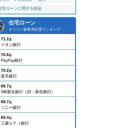
住宅ローンに関する税金
住宅ローン
オリコン顧客満足度ランキング
71.2
点
イオン銀行
70.6
点
PayPay銀行
70.2
点
楽天銀行
69.7
点
SBI新生銀行（旧：新生銀行）
69.7
点
ソニー銀行
69.4
点
三菱ＵＦＪ銀行