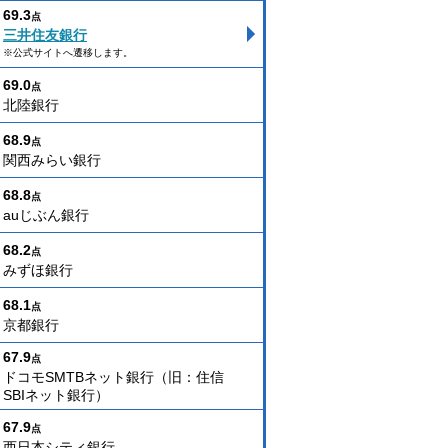
69.3
点
三井住友銀行
※公式サイトへ遷移します。
69.0
点
北陸銀行
68.9
点
関西みらい銀行
68.8
点
auじぶん銀行
68.2
点
みずほ銀行
68.1
点
京都銀行
67.9
点
ドコモSMTBネット銀行（旧：住信
SBIネット銀行）
67.9
点
西日本シティ銀行