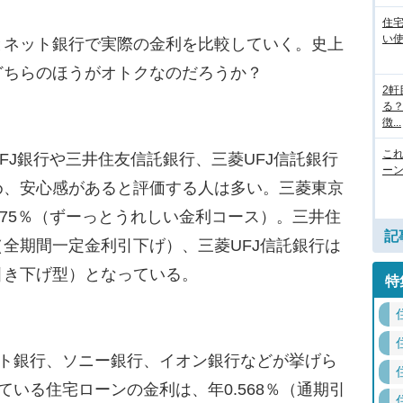
住
い
ネット銀行で実際の金利を比較していく。史上
どちらのほうがオトクなのだろうか？
2
る
徴...
こ
J銀行や三井住友信託銀行、三菱UFJ信託銀行
ー
め、安心感があると評価する人は多い。三菱東京
0.875％（ずーっとうれしい金利コース）。三井住
記
5％（全期間一定金利引下げ）、三菱UFJ信託銀行は
一律引き下げ型）となっている。
特
ット銀行、ソニー銀行、イオン銀行などが挙げら
ている住宅ローンの金利は、年0.568％（通期引