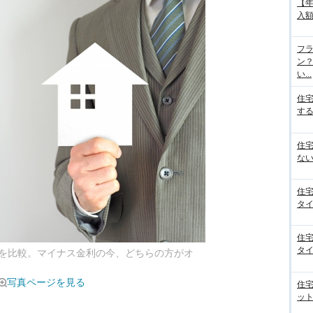
【
入額
フラ
ン
い...
住
する
住
ない
住
タイ
住
タイ
を比較。マイナス金利の今、どちらの方がオ
写真ページを見る
住
ット