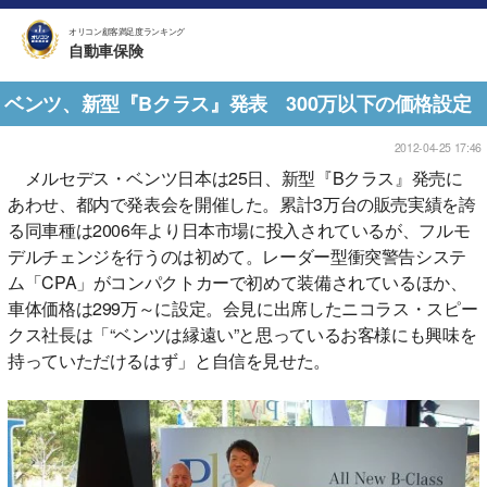
オリコン顧客満足度ランキング
自動車保険
ベンツ、新型『Bクラス』発表 300万以下の価格設定
2012-04-25 17:46
メルセデス・ベンツ日本は25日、新型『Bクラス』発売に
あわせ、都内で発表会を開催した。累計3万台の販売実績を誇
る同車種は2006年より日本市場に投入されているが、フルモ
デルチェンジを行うのは初めて。レーダー型衝突警告システ
ム「CPA」がコンパクトカーで初めて装備されているほか、
車体価格は299万～に設定。会見に出席したニコラス・スピー
クス社長は「“ベンツは縁遠い”と思っているお客様にも興味を
持っていただけるはず」と自信を見せた。