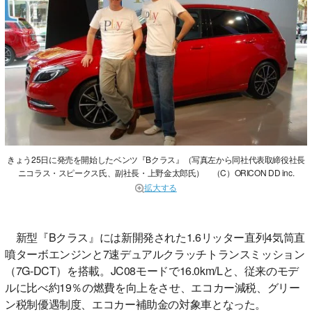
きょう25日に発売を開始したベンツ『Bクラス』（写真左から同社代表取締役社長
ニコラス・スピークス氏、副社長・上野金太郎氏） （C）ORICON DD inc.
拡大する
新型『Bクラス』には新開発された1.6リッター直列4気筒直
噴ターボエンジンと7速デュアルクラッチトランスミッション
（7G-DCT）を搭載。JC08モードで16.0km/Lと、従来のモデ
ルに比べ約19％の燃費を向上をさせ、エコカー減税、グリー
ン税制優遇制度、エコカー補助金の対象車となった。