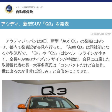
オリコン顧客満足度ランキング
自動車保険
アウディ、新型SUV『Q3』を発表
2012-05-08 17:12
アウディジャパンは8日、新型『Audi Q3』の発売にあわ
せ、都内で発表記者会見を行った。『Audi Q3』は同社初とな
る小型SUVで、『Q7』や『Q5』に比べルーフラインが小さ
く、全長4.39mのサイズとデザインが特徴だ。会見に出席した
取締役代表社長・大喜多寛氏は「コンパクトだけど自信作。
世に出るのが非常に楽しみ」と自信をにじませた。