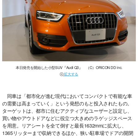
本日発売を開始した小型SUV『Audi Q3』 （C）ORICON DD inc.
拡大する
同車は「都市化が進む現代においてコンパクトで有能な車
の需要は高まっていく」という発想のもと投入されたもの。
ターゲットは、都市に住むアクティブなユーザーと設定し、
買い物やアウトドアなどに役立つ大きめのラゲッジスペース
を用意。リアシートを全て倒すと最長1632mmに拡大し、
1365リッターまで収納できるほか、狭い駐車場でドアの開閉