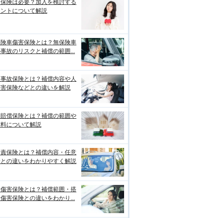
両保険は必要？加入を検討する
イントについて解説
保険車傷害保険とは？無保険車
事故のリスクと補償の範囲...
損事故保険とは？補償内容や人
傷害保険などとの違いを解説
物賠償保険とは？補償の範囲や
険料について解説
賠責保険とは？補償内容・任意
険との違いをわかりやすく解説
身傷害保険とは？補償範囲・搭
傷害保険との違いをわかり...