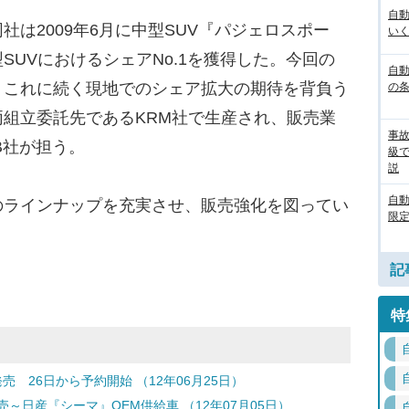
自
は2009年6月に中型SUV『パジェロスポー
いく
SUVにおけるシェアNo.1を獲得した。今回の
自動
、これに続く現地でのシェア拡大の期待を背負う
の
組立委託先であるKRM社で生産され、販売業
事
B社が担う。
級
説
自
ラインナップを充実させ、販売強化を図ってい
限定
記
特
 26日から予約開始 （12年06月25日）
売～日産『シーマ』OEM供給車 （12年07月05日）