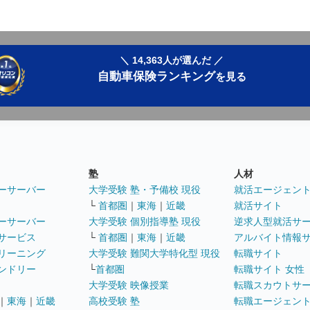
＼ 14,363人が選んだ ／
自動車保険ランキング
を見る
塾
人材
ーサーバー
大学受験 塾・予備校 現役
就活エージェン
└
首都圏
｜
東海
｜
近畿
就活サイト
ーサーバー
大学受験 個別指導塾 現役
逆求人型就活サ
サービス
└
首都圏
｜
東海
｜
近畿
アルバイト情報
リーニング
大学受験 難関大学特化型 現役
転職サイト
ンドリー
└
首都圏
転職サイト 女性
大学受験 映像授業
転職スカウトサ
｜
東海
｜
近畿
高校受験 塾
転職エージェン