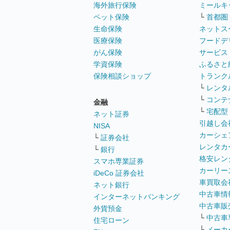
海外旅行保険
ミールキ
ペット保険
└
首都圏
生命保険
ネットス
医療保険
フードデ
がん保険
サービス
学資保険
ふるさと
保険相談ショップ
トランク
└
レンタ
└
コンテ
金融
└
宅配型
ネット証券
引越し会
NISA
カーシェ
└
証券会社
レンタカ
└
銀行
格安レン
スマホ専業証券
カーリー
iDeCo 証券会社
車買取会
ネット銀行
中古車情
インターネットバンキング
中古車販
外貨預金
└
中古車
住宅ローン
└
メーカ