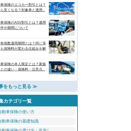
動車保険のエコカー割引とは？
ら安くなる？対象車と適用...
車保険のASV割引とは？適用
条件や期間について
故有係数適用期間とは？同じ等
でも保険料が変わる仕組みを解
動車保険の本人限定とは？家族
との違い・保険料・注意点...
事をもっと見る ≫
集カテゴリ一覧
自動車保険の使い方
自動車保険の基礎知識
自動車保険の選び方・見直し