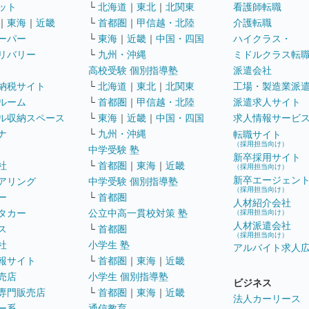
ット
└
北海道
｜
東北
｜
北関東
看護師転職
｜
東海
｜
近畿
└
首都圏
｜
甲信越・北陸
介護転職
ーパー
└
東海
｜
近畿
｜
中国・四国
ハイクラス・
リバリー
└
九州・沖縄
ミドルクラス転
高校受験 個別指導塾
派遣会社
納税サイト
└
北海道
｜
東北
｜
北関東
工場・製造業派
ルーム
└
首都圏
｜
甲信越・北陸
派遣求人サイト
ル収納スペース
└
東海
｜
近畿
｜
中国・四国
求人情報サービ
ナ
└
九州・沖縄
転職サイト
（採用担当向け）
中学受験 塾
新卒採用サイト
社
└
首都圏
｜
東海
｜
近畿
（採用担当向け）
新卒エージェン
アリング
中学受験 個別指導塾
（採用担当向け）
ー
└
首都圏
人材紹介会社
タカー
公立中高一貫校対策 塾
（採用担当向け）
人材派遣会社
ス
└
首都圏
（採用担当向け）
社
小学生 塾
アルバイト求人
報サイト
└
首都圏
｜
東海
｜
近畿
売店
小学生 個別指導塾
ビジネス
専門販売店
└
首都圏
｜
東海
｜
近畿
法人カーリース
ー系
通信教育