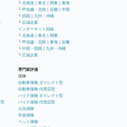
└
北海道
｜
東北
｜
関東
｜
東海
└
甲信越・北陸
｜
近畿
｜
中国
└
四国
｜
九州・沖縄
職
└
広域企業
インターネット回線
遣
└
北海道
｜
東北
｜
関東
└
甲信越・北陸
｜
東海
｜
近畿
ス
└
中国・四国
｜
九州・沖縄
└
広域企業
専門家評価
ト
保険
自動車保険 ダイレクト型
自動車保険 代理店型
バイク保険 ダイレクト型
広告
バイク保険 代理店型
火災保険
学資保険
ペット保険