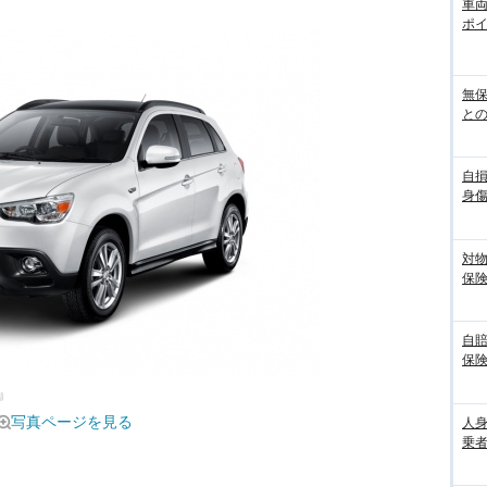
車
ポ
無
との
自
身
対
保
自
保
』
写真ページを見る
人
乗者