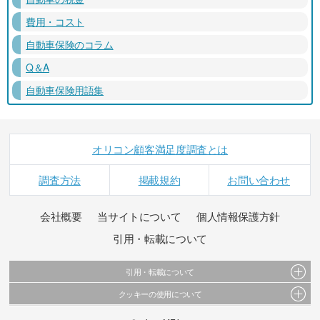
費用・コスト
自動車保険のコラム
Q＆A
自動車保険用語集
オリコン顧客満足度調査とは
調査方法
掲載規約
お問い合わせ
会社概要
当サイトについて
個人情報保護方針
引用・転載について
引用・転載について
クッキーの使用について
当サイトで公開されている情報（文字、写真、イラスト、画像データ等）及びこれらの配
置・編集および構造などについての著作権は株式会社oricon MEに帰属しております。
このサイトでは Cookie を使用して、ユーザーに合わせたコンテンツや広告の表示、ソーシャ