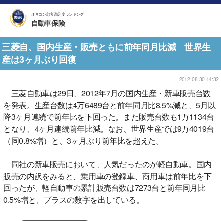
オリコン顧客満足度ランキング
自動車保険
三菱自、国内生産・販売ともに前年同月比減 世界生
産は3ヶ月ぶり回復
2012-08-30 14:32
三菱自動車は29日、2012年7月の国内生産・新車販売台数
を発表。生産台数は4万6489台と前年同月比8.5%減と、5月以
降3ヶ月連続で前年比を下回った。また販売台数も1万1134台
となり、4ヶ月連続前年比減。なお、世界生産では9万4019台
（同0.8%増）と、3ヶ月ぶり前年比を超えた。
同社の新車販売において、人気だったのが軽自動車。国内
販売の内訳をみると、乗用車の登録車、商用車は前年比を下
回ったが、軽自動車の累計販売台数は7273台と前年同月比
0.5%増と、プラスの数字を出している。