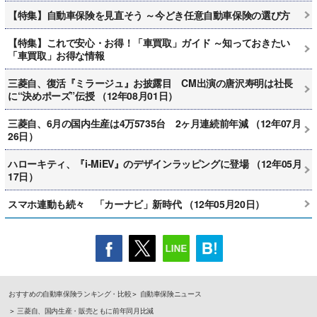
【特集】自動車保険を見直そう ～今どき任意自動車保険の選び方
【特集】これで安心・お得！「車買取」ガイド ～知っておきたい
「車買取」お得な情報
三菱自、復活『ミラージュ』お披露目 CM出演の唐沢寿明は社長
に“決めポーズ”伝授 （12年08月01日）
三菱自、6月の国内生産は4万5735台 2ヶ月連続前年減 （12年07月
26日）
ハローキティ、『i-MiEV』のデザインラッピングに登場 （12年05月
17日）
スマホ連動も続々 「カーナビ」新時代 （12年05月20日）
おすすめの自動車保険ランキング・比較
自動車保険ニュース
三菱自、国内生産・販売ともに前年同月比減