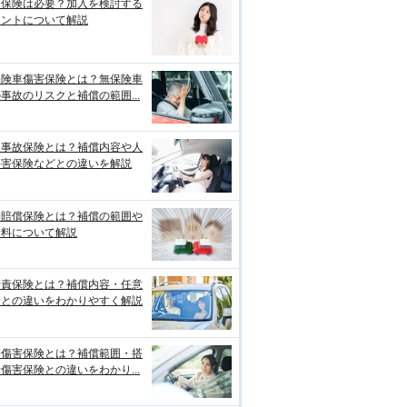
両保険は必要？加入を検討する
イントについて解説
保険車傷害保険とは？無保険車
事故のリスクと補償の範囲...
損事故保険とは？補償内容や人
傷害保険などとの違いを解説
物賠償保険とは？補償の範囲や
険料について解説
賠責保険とは？補償内容・任意
険との違いをわかりやすく解説
身傷害保険とは？補償範囲・搭
傷害保険との違いをわかり...