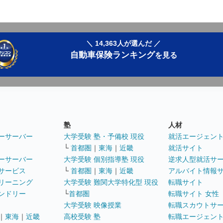
＼ 14,363人が選んだ ／
自動車保険ランキング
を見る
塾
人材
ーサーバー
大学受験 塾・予備校 現役
就活エージェン
└
首都圏
｜
東海
｜
近畿
就活サイト
ーサーバー
大学受験 個別指導塾 現役
逆求人型就活サ
サービス
└
首都圏
｜
東海
｜
近畿
アルバイト情報
リーニング
大学受験 難関大学特化型 現役
転職サイト
ンドリー
└
首都圏
転職サイト 女性
大学受験 映像授業
転職スカウトサ
｜
東海
｜
近畿
高校受験 塾
転職エージェン