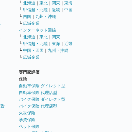
└
北海道
｜
東北
｜
関東
｜
東海
└
甲信越・北陸
｜
近畿
｜
中国
└
四国
｜
九州・沖縄
職
└
広域企業
インターネット回線
遣
└
北海道
｜
東北
｜
関東
└
甲信越・北陸
｜
東海
｜
近畿
ス
└
中国・四国
｜
九州・沖縄
└
広域企業
専門家評価
ト
保険
自動車保険 ダイレクト型
自動車保険 代理店型
バイク保険 ダイレクト型
広告
バイク保険 代理店型
火災保険
学資保険
ペット保険