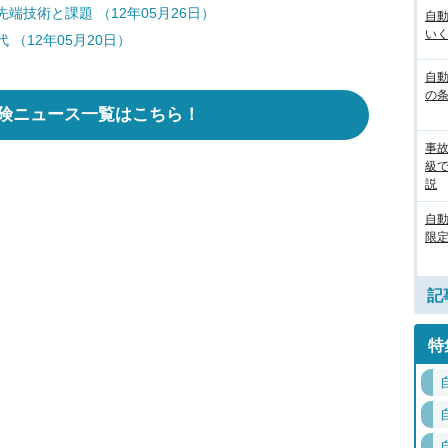
技術と課題 （12年05月26日）
自
いく
（12年05月20日）
自動
の
険ニュース一覧はこちら！
事
級
説
自
限定
記
特