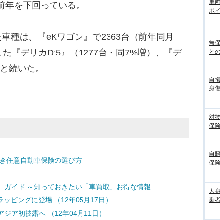
車
続前年を下回っている。
ポ
種は、『eKワゴン』で2363台（前年同月
無
た『デリカD:5』（1277台・同7%増）、『デ
との
%）と続いた。
自
身
対
保
自
どき任意自動車保険の選び方
保
」ガイド ～知っておきたい「車買取」お得な情報
人
ラッピングに登場 （12年05月17日）
乗者
ジア初披露へ （12年04月11日）