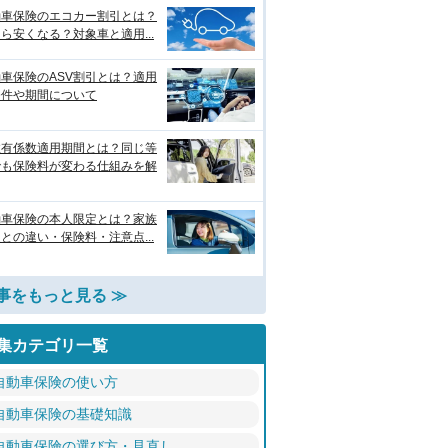
動車保険のエコカー割引とは？
ら安くなる？対象車と適用...
車保険のASV割引とは？適用
条件や期間について
故有係数適用期間とは？同じ等
でも保険料が変わる仕組みを解
動車保険の本人限定とは？家族
との違い・保険料・注意点...
事をもっと見る ≫
集カテゴリ一覧
自動車保険の使い方
自動車保険の基礎知識
自動車保険の選び方・見直し