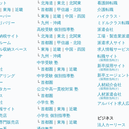
ット
└
北海道
｜
東北
｜
北関東
看護師転職
｜
東海
｜
近畿
└
首都圏
｜
甲信越・北陸
介護転職
ーパー
└
東海
｜
近畿
｜
中国・四国
ハイクラス・
リバリー
└
九州・沖縄
ミドルクラス転
高校受験 個別指導塾
派遣会社
納税サイト
└
北海道
｜
東北
｜
北関東
工場・製造業派
ルーム
└
首都圏
｜
甲信越・北陸
派遣求人サイト
ル収納スペース
└
東海
｜
近畿
｜
中国・四国
求人情報サービ
ナ
└
九州・沖縄
転職サイト
（採用担当向け）
中学受験 塾
新卒採用サイト
社
└
首都圏
｜
東海
｜
近畿
（採用担当向け）
新卒エージェン
アリング
中学受験 個別指導塾
（採用担当向け）
ー
└
首都圏
人材紹介会社
タカー
公立中高一貫校対策 塾
（採用担当向け）
人材派遣会社
ス
└
首都圏
（採用担当向け）
社
小学生 塾
アルバイト求人
報サイト
└
首都圏
｜
東海
｜
近畿
売店
小学生 個別指導塾
ビジネス
専門販売店
└
首都圏
｜
東海
｜
近畿
法人カーリース
ー系
通信教育