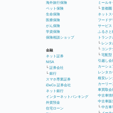
海外旅行保険
ミールキ
ペット保険
└
首都圏
生命保険
ネットス
医療保険
フードデ
がん保険
サービス
学資保険
ふるさと
保険相談ショップ
トランク
└
レンタ
└
コンテ
金融
└
宅配型
ネット証券
引越し会
NISA
カーシェ
└
証券会社
レンタカ
└
銀行
格安レン
スマホ専業証券
カーリー
iDeCo 証券会社
車買取会
ネット銀行
中古車情
インターネットバンキング
中古車販
外貨預金
└
中古車
住宅ローン
└
メーカ