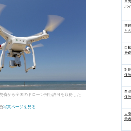
車
ポ
無
との
自
身
対
保
自
交省から全国のドローン飛行許可を取得した
保
写真ページを見る
人
乗者