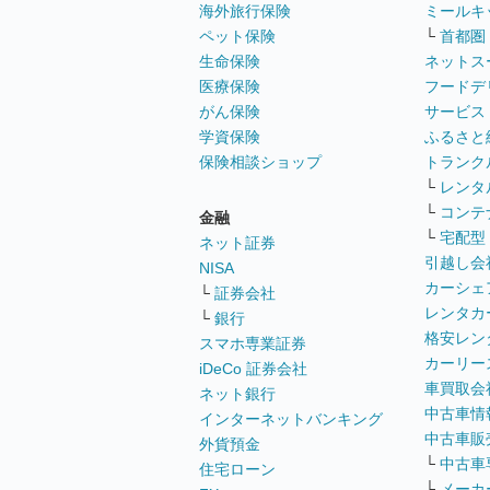
海外旅行保険
ミールキ
ペット保険
└
首都圏
生命保険
ネットス
医療保険
フードデ
がん保険
サービス
学資保険
ふるさと
保険相談ショップ
トランク
└
レンタ
└
コンテ
金融
└
宅配型
ネット証券
引越し会
NISA
カーシェ
└
証券会社
レンタカ
└
銀行
格安レン
スマホ専業証券
カーリー
iDeCo 証券会社
車買取会
ネット銀行
中古車情
インターネットバンキング
中古車販
外貨預金
└
中古車
住宅ローン
└
メーカ