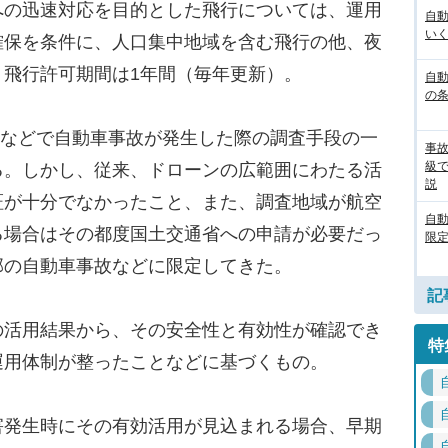
の迅速対応を目的とした飛行については、運用
自
いく
確保を条件に、人口集中地域を含む飛行の他、夜
。飛行許可期間は1年間（毎年更新）。
自動
の
部などで自動車事故が発生した際の調査手段の一
事
級
る。しかし、従来、ドローンの広範囲にわたる活
説
証が十分でなかったこと、また、調査地域が航空
自
る場合はその都度国土交通省への申請が必要だっ
限定
部の自動車事故などに限定してきた。
記
活用結果から、その安全性と有効性が確認でき
特
運用体制が整ったことなどに基づくもの。
発生時にその有効活用が見込まれる場合、早期