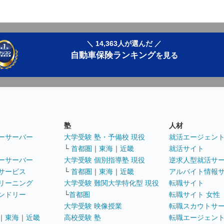
＼ 14,363人が選んだ ／
自動車保険ランキング
を見る
塾
人材
ーサーバー
大学受験 塾・予備校 現役
就活エージェン
└
首都圏
｜
東海
｜
近畿
就活サイト
ーサーバー
大学受験 個別指導塾 現役
逆求人型就活サ
サービス
└
首都圏
｜
東海
｜
近畿
アルバイト情報
リーニング
大学受験 難関大学特化型 現役
転職サイト
ンドリー
└
首都圏
転職サイト 女性
大学受験 映像授業
転職スカウトサ
｜
東海
｜
近畿
高校受験 塾
転職エージェン