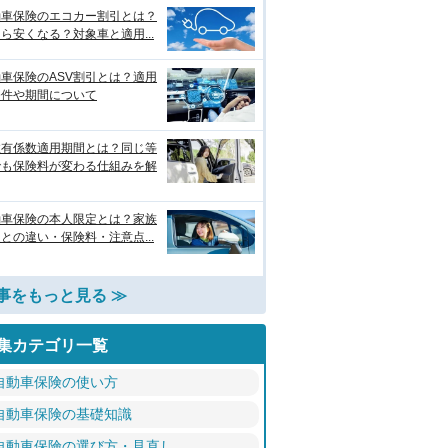
動車保険のエコカー割引とは？
ら安くなる？対象車と適用...
車保険のASV割引とは？適用
条件や期間について
故有係数適用期間とは？同じ等
でも保険料が変わる仕組みを解
動車保険の本人限定とは？家族
との違い・保険料・注意点...
事をもっと見る ≫
集カテゴリ一覧
自動車保険の使い方
自動車保険の基礎知識
自動車保険の選び方・見直し