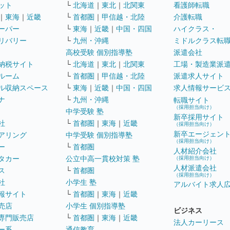
ット
└
北海道
｜
東北
｜
北関東
看護師転職
｜
東海
｜
近畿
└
首都圏
｜
甲信越・北陸
介護転職
ーパー
└
東海
｜
近畿
｜
中国・四国
ハイクラス・
リバリー
└
九州・沖縄
ミドルクラス転
高校受験 個別指導塾
派遣会社
納税サイト
└
北海道
｜
東北
｜
北関東
工場・製造業派
ルーム
└
首都圏
｜
甲信越・北陸
派遣求人サイト
ル収納スペース
└
東海
｜
近畿
｜
中国・四国
求人情報サービ
ナ
└
九州・沖縄
転職サイト
（採用担当向け）
中学受験 塾
新卒採用サイト
社
└
首都圏
｜
東海
｜
近畿
（採用担当向け）
新卒エージェン
アリング
中学受験 個別指導塾
（採用担当向け）
ー
└
首都圏
人材紹介会社
タカー
公立中高一貫校対策 塾
（採用担当向け）
人材派遣会社
ス
└
首都圏
（採用担当向け）
社
小学生 塾
アルバイト求人
報サイト
└
首都圏
｜
東海
｜
近畿
売店
小学生 個別指導塾
ビジネス
専門販売店
└
首都圏
｜
東海
｜
近畿
法人カーリース
ー系
通信教育