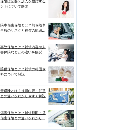
両保険は必要？加入を検討する
イントについて解説
保険車傷害保険とは？無保険車
事故のリスクと補償の範囲...
損事故保険とは？補償内容や人
傷害保険などとの違いを解説
物賠償保険とは？補償の範囲や
険料について解説
賠責保険とは？補償内容・任意
険との違いをわかりやすく解説
身傷害保険とは？補償範囲・搭
傷害保険との違いをわかり...