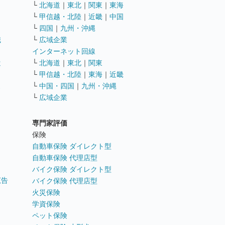
└
北海道
｜
東北
｜
関東
｜
東海
└
甲信越・北陸
｜
近畿
｜
中国
└
四国
｜
九州・沖縄
職
└
広域企業
インターネット回線
遣
└
北海道
｜
東北
｜
関東
└
甲信越・北陸
｜
東海
｜
近畿
ス
└
中国・四国
｜
九州・沖縄
└
広域企業
専門家評価
ト
保険
自動車保険 ダイレクト型
自動車保険 代理店型
バイク保険 ダイレクト型
広告
バイク保険 代理店型
火災保険
学資保険
ペット保険