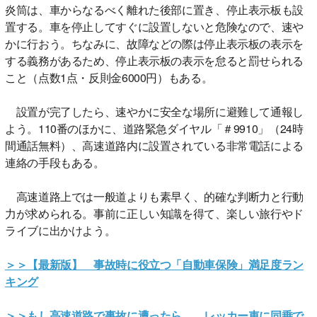
炎筒は、車からなるべく離れた後部に置き、停止表示板も設
置する。車を停止してすぐに設置しないと危険なので、速や
かに行おう。ちなみに、故障などの際は停止表示板の表示を
する義務があるため、停止表示板の表示を怠ると罰せられる
こと（点数1点・反則金6000円）もある。
設置が完了したら、速やかに安全な場所に避難して通報し
よう。110番のほかに、道路緊急ダイヤル「＃9910」（24時
間通話無料）、高速道路内に設置されている非常電話による
連絡の手段もある。
高速道路上では一般道よりも素早く、的確な判断力と行動
力が求められる。事前に正しい知識を得て、楽しい旅行やド
ライブに出かけよう。
＞＞【最新版】 事故時に役立つ「自動車保険」満足度ラン
キング
＞＞もし高速道路で事故に遭ったら… レッカー車に同乗で