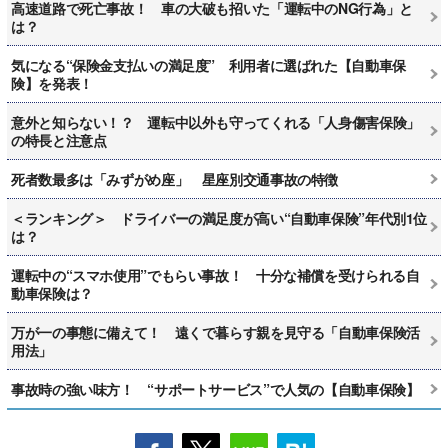
高速道路で死亡事故！ 車の大破も招いた「運転中のNG行為」と
は？
気になる“保険金支払いの満足度” 利用者に選ばれた【自動車保
険】を発表！
意外と知らない！？ 運転中以外も守ってくれる「人身傷害保険」
の特長と注意点
死者数最多は「みずがめ座」 星座別交通事故の特徴
＜ランキング＞ ドライバーの満足度が高い“自動車保険”年代別1位
は？
運転中の“スマホ使用”でもらい事故！ 十分な補償を受けられる自
動車保険は？
万が一の事態に備えて！ 遠くで暮らす親を見守る「自動車保険活
用法」
事故時の強い味方！ “サポートサービス”で人気の【自動車保険】