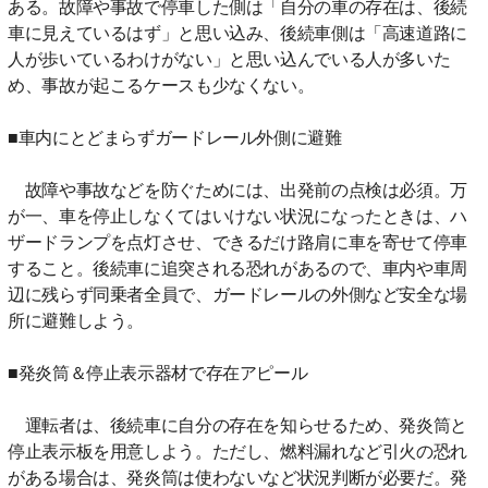
ある。故障や事故で停車した側は「自分の車の存在は、後続
車に見えているはず」と思い込み、後続車側は「高速道路に
人が歩いているわけがない」と思い込んでいる人が多いた
め、事故が起こるケースも少なくない。
■車内にとどまらずガードレール外側に避難
故障や事故などを防ぐためには、出発前の点検は必須。万
が一、車を停止しなくてはいけない状況になったときは、ハ
ザードランプを点灯させ、できるだけ路肩に車を寄せて停車
すること。後続車に追突される恐れがあるので、車内や車周
辺に残らず同乗者全員で、ガードレールの外側など安全な場
所に避難しよう。
■発炎筒＆停止表示器材で存在アピール
運転者は、後続車に自分の存在を知らせるため、発炎筒と
停止表示板を用意しよう。ただし、燃料漏れなど引火の恐れ
がある場合は、発炎筒は使わないなど状況判断が必要だ。発