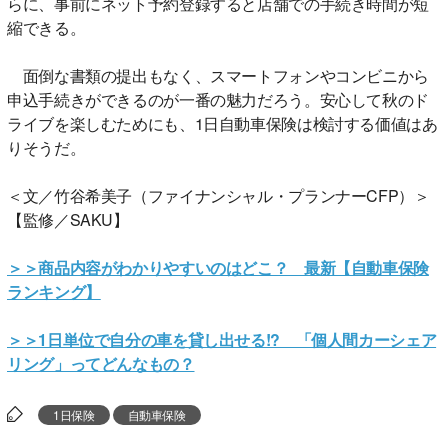
らに、事前にネット予約登録すると店舗での手続き時間が短
縮できる。
面倒な書類の提出もなく、スマートフォンやコンビニから
申込手続きができるのが一番の魅力だろう。安心して秋のド
ライブを楽しむためにも、1日自動車保険は検討する価値はあ
りそうだ。
＜文／竹谷希美子（ファイナンシャル・プランナーCFP）＞
【監修／SAKU】
＞＞商品内容がわかりやすいのはどこ？ 最新【自動車保険
ランキング】
＞＞1日単位で自分の車を貸し出せる!? 「個人間カーシェア
リング」ってどんなもの？
1日保険
自動車保険