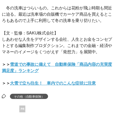
冬の洗車はつらいもの。これからは花粉が飛ぶ時期も間近
に迫る。最近は洗車場の自販機でカーケア商品を買えるとこ
ろもあるので上手に利用して冬の洗車を乗り切りたい。
【文・監修：SAKU株式会社】
しあわせな人生をデザインする会社、人生とお金をコンセプ
トとする編集制作プロダクション。これまでの金融・経済や
マネーのイメージをくつがえす「発想力」を展開中。
＞＞
雪道での事故に備えて 自動車保険「商品内容の充実度
満足度」ランキング
＞＞
大雪で立ち往生！ 車内でのこんな症状に注意
その他（自動車保険）
PR