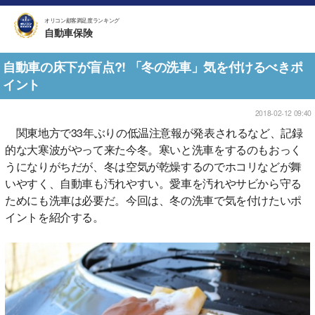
オリコン顧客満足度ランキング
自動車保険
自動車の床下が盲点?! 「冬の洗車」気を付けるべきポ
イント
2018-02-12 09:40
関東地方で33年ぶりの低温注意報が発表されるなど、記録
的な大寒波がやって来た今冬。寒いと洗車をするのもおっく
うになりがちだが、冬は空気が乾燥するのでホコリなどが舞
いやすく、自動車も汚れやすい。愛車を汚れやサビから守る
ためにも洗車は必要だ。今回は、冬の洗車で気を付けたいポ
イントを紹介する。