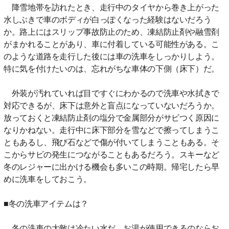
降雪地帯を訪れたとき、走行中のタイヤから巻き上がった
水しぶきで車のボディが白っぽくなった経験はないだろう
か。路上にはスリップ事故防止のため、凍結防止剤や融雪剤
がまかれることがあり、車に付着している可能性がある。こ
のような道路を走行した後には車の洗車をしっかりしよう。
特に気を付けたいのは、忘れがちな車体の下側（床下）だ。
外装が汚れていれば目ですぐにわかるので洗車や水拭きで
対応できるが、床下は意外と盲点になっていないだろうか。
放っておくと凍結防止剤の塩分で金属部分がサビつく原因に
なりかねない。走行中に床下部分を雪などで擦ってしまうこ
ともあるし、飛び石などで傷が付いてしまうこともある。そ
こからサビの発生につながることもあるだろう。スキーなど
冬のレジャーに出かける機会も多いこの時期。帰宅したら早
めに洗車をしておこう。
■冬の洗車アイテムは？
冬の洗車の大敵は冷たい水だ。お湯が使用できるのならお