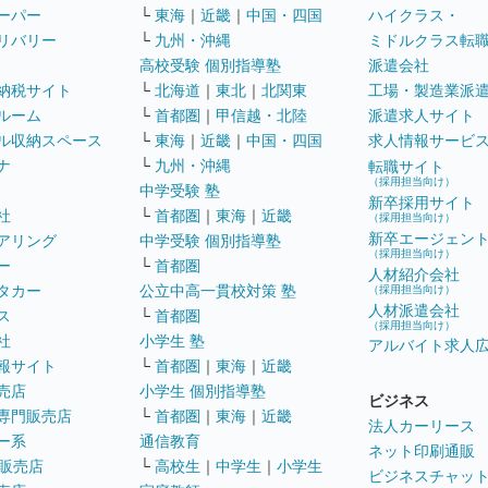
ーパー
└
東海
｜
近畿
｜
中国・四国
ハイクラス・
リバリー
└
九州・沖縄
ミドルクラス転
高校受験 個別指導塾
派遣会社
納税サイト
└
北海道
｜
東北
｜
北関東
工場・製造業派
ルーム
└
首都圏
｜
甲信越・北陸
派遣求人サイト
ル収納スペース
└
東海
｜
近畿
｜
中国・四国
求人情報サービ
ナ
└
九州・沖縄
転職サイト
（採用担当向け）
中学受験 塾
新卒採用サイト
社
└
首都圏
｜
東海
｜
近畿
（採用担当向け）
新卒エージェン
アリング
中学受験 個別指導塾
（採用担当向け）
ー
└
首都圏
人材紹介会社
タカー
公立中高一貫校対策 塾
（採用担当向け）
人材派遣会社
ス
└
首都圏
（採用担当向け）
社
小学生 塾
アルバイト求人
報サイト
└
首都圏
｜
東海
｜
近畿
売店
小学生 個別指導塾
ビジネス
専門販売店
└
首都圏
｜
東海
｜
近畿
法人カーリース
ー系
通信教育
ネット印刷通販
販売店
└
高校生
｜
中学生
｜
小学生
ビジネスチャッ