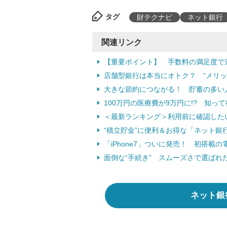
タグ
財テクナビ
ネット銀行
関連リンク
【重要ポイント】 手数料の満足度で
店舗型銀行は本当にオトク？ “メリッ
大きな節約につながる！ 貯蓄の多い
100万円の医療費が9万円に!? 知
＜最新ランキング＞利用前に確認した
“積立貯金”に便利＆お得な「ネット銀
「iPhone7」ついに発売！ 初搭載の電
面倒な“手続き” スムーズさで選ばれ
ネット銀