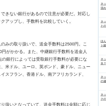
ネ
流
できない銀行があるので注意が必要だ。対応し
ックアップし、手数料を比較していく。
ネッ
と
ほん
みの取り扱いで、送金手数料は2500円。こ
ト
00円がかかる。また、中継銀行手数料を送金人
取先の銀行によっては受取銀行手数料が必要にな
ネ
夫？
は、米ドル、ユーロ、英ポンド、豪ドル、ニュー
スイスフラン、香港ドル、南アフリカランド、
ネ
の
ネ
ク
り扱いとなっていて、送金手数料は金額に応じ