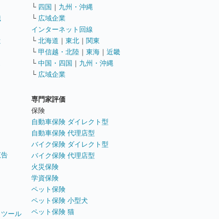
└
四国
｜
九州・沖縄
職
└
広域企業
インターネット回線
遣
└
北海道
｜
東北
｜
関東
└
甲信越・北陸
｜
東海
｜
近畿
ス
└
中国・四国
｜
九州・沖縄
└
広域企業
専門家評価
ト
保険
自動車保険 ダイレクト型
自動車保険 代理店型
バイク保険 ダイレクト型
広告
バイク保険 代理店型
火災保険
学資保険
ペット保険
ペット保険 小型犬
ペット保険 猫
トツール