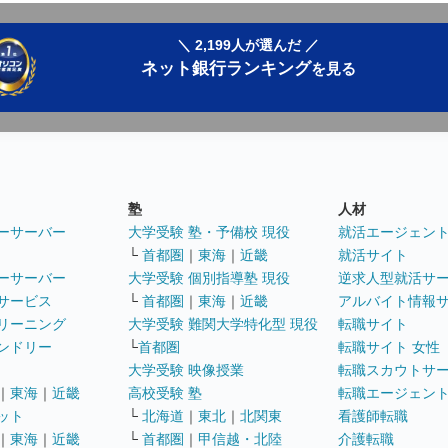
＼ 2,199人が選んだ ／
ネット銀行ランキング
を見る
塾
人材
ーサーバー
大学受験 塾・予備校 現役
就活エージェン
└
首都圏
｜
東海
｜
近畿
就活サイト
ーサーバー
大学受験 個別指導塾 現役
逆求人型就活サ
サービス
└
首都圏
｜
東海
｜
近畿
アルバイト情報
リーニング
大学受験 難関大学特化型 現役
転職サイト
ンドリー
└
首都圏
転職サイト 女性
大学受験 映像授業
転職スカウトサ
｜
東海
｜
近畿
高校受験 塾
転職エージェン
ット
└
北海道
｜
東北
｜
北関東
看護師転職
｜
東海
｜
近畿
└
首都圏
｜
甲信越・北陸
介護転職