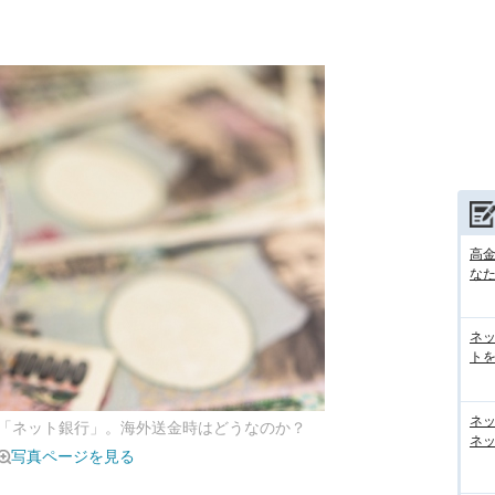
高
な
ネ
トを
ネ
「ネット銀行」。海外送金時はどうなのか？
ネッ
写真ページを見る