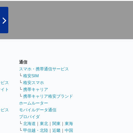
通信
ト
スマホ・携帯通信サービス
└
格安SIM
ービス
└
格安スマホ
サイト
└
携帯キャリア
└
携帯キャリア格安ブランド
ホームルーター
ービス
モバイルデータ通信
ト
プロバイダ
└
北海道
｜
東北
｜
関東
｜
東海
└
甲信越・北陸
｜
近畿
｜
中国