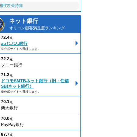
利用方法特集
ネット銀行
オリコン顧客満足度ランキング
72.4
点
auじぶん銀行
※公式サイトへ遷移します。
72.2
点
ソニー銀行
71.3
点
ドコモSMTBネット銀行（旧：住信
SBIネット銀行）
※公式サイトへ遷移します。
70.1
点
楽天銀行
70.0
点
PayPay銀行
67.7
点