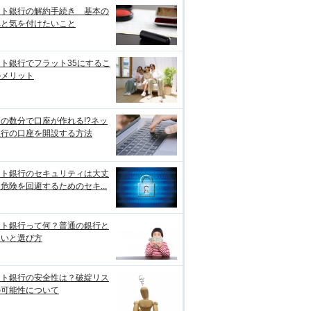
ット銀行の解約手続き 基本の
れと気を付けたいこと
ト銀行でフラット35にするこ
のメリット
の数分で口座が作れる!?ネッ
銀行の口座を開設する方法
ット銀行のセキュリティは大丈
危険を回避するためのセキ...
ット銀行って何？普通の銀行と
違いと選び方
ット銀行の安全性は？破綻リス
の可能性について