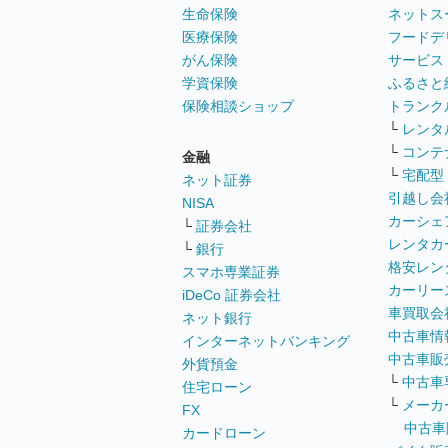
生命保険
ネットス
医療保険
フードデ
がん保険
サービス
学資保険
ふるさと
保険相談ショップ
トランク
└
レンタ
└
コンテ
金融
└
宅配型
ネット証券
引越し会
NISA
カーシェ
└
証券会社
レンタカ
└
銀行
格安レン
スマホ専業証券
カーリー
iDeCo 証券会社
車買取会
ネット銀行
中古車情
インターネットバンキング
中古車販
外貨預金
└
中古車
住宅ローン
└
メーカ
FX
中古車
カードローン