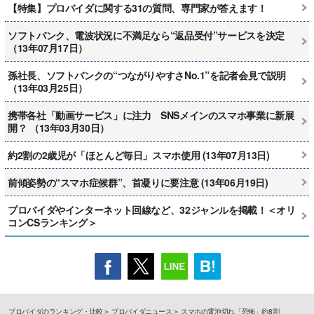
【特集】プロバイダに関する31の質問、専門家が答えます！
ソフトバンク、電波状況に不満足なら“返品受付”サービスを決定
（13年07月17日）
孫社長、ソフトバンクの“つながりやすさNo.1”を記者会見で説明
（13年03月25日）
携帯各社「動画サービス」に注力 SNSメインのスマホ事業に新展
開？ （13年03月30日）
約2割の2歳児が「ほとんど毎日」スマホ使用 (13年07月13日)
前傾姿勢の“スマホ症候群”、首凝りに要注意 (13年06月19日)
プロバイダやインターネット回線など、32ジャンルを掲載！＜オリ
コンCSランキング＞
プロバイダのランキング・比較
プロバイダニュース
スマホの電池切れ「恐怖」約8割