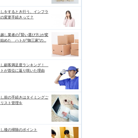
越しをするとき行う、インフラ
どの変更手続きって？
越し業者の｢賢い選び方｣が変
始めた ハトが"御三家"の...
越し顧客満足度ランキング！
ートが首位に返り咲いた理由
越し前の手続きはタイミングご
にリスト管理を
越し後の掃除のポイント