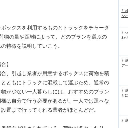
引
な
ボックスを利用するものとトラックをチャータ
引っ
。荷物の量や距離によって、どのプランを選ぶの
わり
れの特徴を説明していこう。
引
場合】
ア
合、引越し業者が用意するボックスに荷物を積
ナとともにトラックに混載して運ぶため、通常の
引
荷物が少ない一人暮らしには、おすすめのプラン
と
開梱は自分で行う必要があるが、一人では運べな
、設置まで行ってくれる業者がほとんどだ。
引