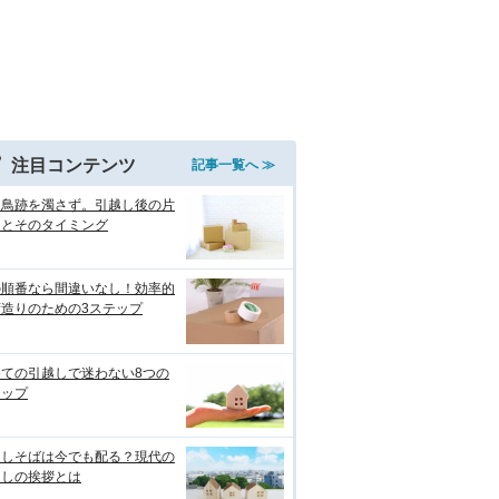
注目コンテンツ
記事一覧へ ≫
つ鳥跡を濁さず。引越し後の片
けとそのタイミング
の順番なら間違いなし！効率的
荷造りのための3ステップ
めての引越しで迷わない8つの
テップ
越しそばは今でも配る？現代の
越しの挨拶とは