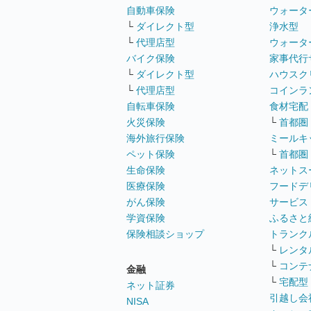
自動車保険
ウォータ
└
ダイレクト型
浄水型
└
代理店型
ウォータ
バイク保険
家事代行
└
ダイレクト型
ハウスク
└
代理店型
コインラ
自転車保険
食材宅配
火災保険
└
首都圏
海外旅行保険
ミールキ
ペット保険
└
首都圏
生命保険
ネットス
医療保険
フードデ
がん保険
サービス
学資保険
ふるさと
保険相談ショップ
トランク
└
レンタ
└
コンテ
金融
└
宅配型
ネット証券
引越し会
NISA