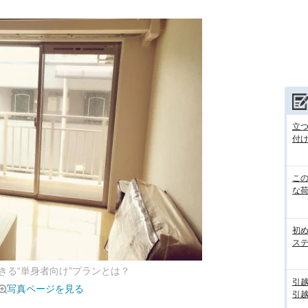
立
付
こ
な
初
ス
きる“単身者向け”プランとは？
引
写真ページを見る
引