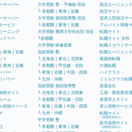
ーサーバー
大学受験 塾・予備校 現役
就活エージェン
└
首都圏
｜
東海
｜
近畿
就活サイト
ーサーバー
大学受験 個別指導塾 現役
逆求人型就活サ
サービス
└
首都圏
｜
東海
｜
近畿
アルバイト情報
リーニング
大学受験 難関大学特化型 現役
転職サイト
ンドリー
└
首都圏
転職サイト 女性
大学受験 映像授業
転職スカウトサ
｜
東海
｜
近畿
高校受験 塾
転職エージェン
ット
└
北海道
｜
東北
｜
北関東
看護師転職
｜
東海
｜
近畿
└
首都圏
｜
甲信越・北陸
介護転職
ーパー
└
東海
｜
近畿
｜
中国・四国
ハイクラス・
リバリー
└
九州・沖縄
ミドルクラス転
高校受験 個別指導塾
派遣会社
納税サイト
└
北海道
｜
東北
｜
北関東
工場・製造業派
ルーム
└
首都圏
｜
甲信越・北陸
派遣求人サイト
ル収納スペース
└
東海
｜
近畿
｜
中国・四国
求人情報サービ
ナ
└
九州・沖縄
転職サイト
（採用担当向け）
中学受験 塾
新卒採用サイト
社
└
首都圏
｜
東海
｜
近畿
（採用担当向け）