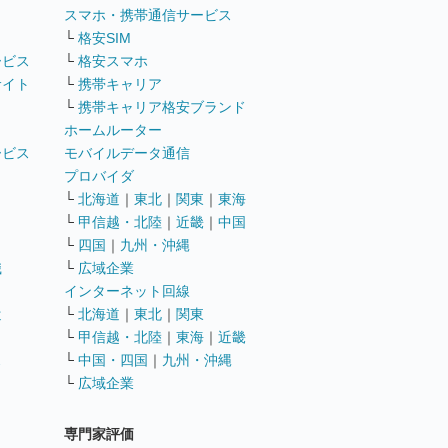
ト
スマホ・携帯通信サービス
└
格安SIM
ービス
└
格安スマホ
サイト
└
携帯キャリア
└
携帯キャリア格安ブランド
ホームルーター
ービス
モバイルデータ通信
ト
プロバイダ
└
北海道
｜
東北
｜
関東
｜
東海
└
甲信越・北陸
｜
近畿
｜
中国
└
四国
｜
九州・沖縄
職
└
広域企業
インターネット回線
遣
└
北海道
｜
東北
｜
関東
└
甲信越・北陸
｜
東海
｜
近畿
ス
└
中国・四国
｜
九州・沖縄
└
広域企業
専門家評価