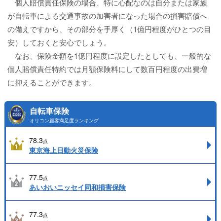
個人賠償責任保険の場合、特に心配なのは自分または家族
が自転車による交通事故の加害者になった場合の損害賠償へ
の備えですから、その部分を手厚く（1億円程度がひとつの目
安）しておくと安心でしょう。
なお、保険金額を1億円程度に設定したとしても、一般的な
個人賠償責任特約では月額保険料にして数百円程度の出費増
に抑えることができます。
自転車保険
オリコン顧客満足度ランキング
78.3
点
東京海上日動火災保険
77.5
点
あいおいニッセイ同和損害保険
77.3
点