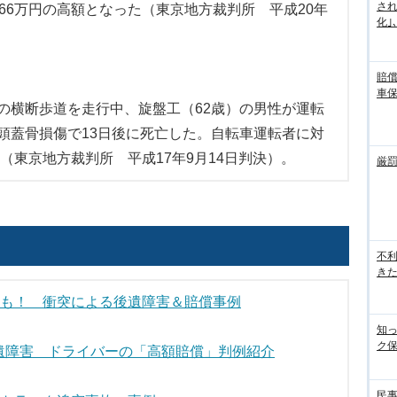
さ
66万円の高額となった（東京地方裁判所 平成20年
化｣､.
賠
車
の横断歩道を走行中、旋盤工（62歳）の男性が運転
頭蓋骨損傷で13日後に死亡した。自転車運転者に対
た（東京地方裁判所 平成17年9月14日判決）。
厳
不
き
スも！ 衝突による後遺障害＆賠償事例
知
ク
遺障害 ドライバーの「高額賠償」判例紹介
民