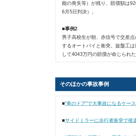
能の喪失等）が残り、賠償額は92
6月5日判決）。
■事例2
男子高校生が朝、赤信号で交差点
するオートバイと衝突。旋盤工は
して4043万円の賠償が命じられ
そのほかの事故事例
■
“車のドア”で大事故になるケー
■
サイドミラーに歩行者衝突で後