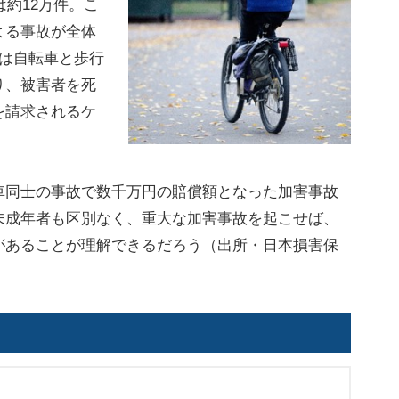
は約12万件。こ
よる事故が全体
年は自転車と歩行
り、被害者を死
を請求されるケ
同士の事故で数千万円の賠償額となった加害事故
未成年者も区別なく、重大な加害事故を起こせば、
があることが理解できるだろう（出所・日本損害保