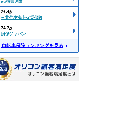
au損害保険
76.4
点
三井住友海上火災保険
74.7
点
損保ジャパン
自転車保険ランキングを見る