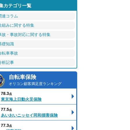
集カテゴリ一覧
関連コラム
仕組みに関する特集
事故・事故対応に関する特集
基礎知識
自転車事故
分析記事
自転車保険
オリコン顧客満足度ランキング
78.3
点
東京海上日動火災保険
77.5
点
あいおいニッセイ同和損害保険
77.3
点