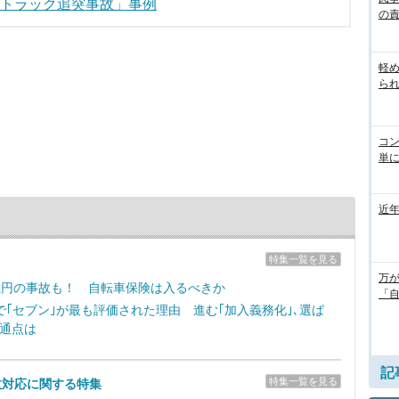
「トラック追突事故」事例
の
軽
ら
コ
単
近
特集一覧を見る
万
億円の事故も！ 自転車保険は入るべきか
「
で｢セブン｣が最も評価された理由 進む｢加入義務化｣､選ば
通点は
記
特集一覧を見る
故対応に関する特集