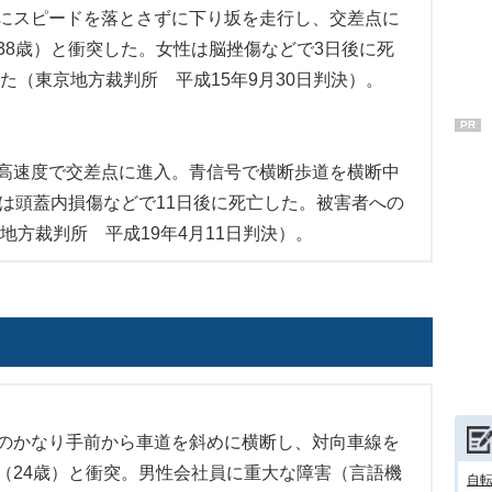
にスピードを落とさずに下り坂を走行し、交差点に
38歳）と衝突した。女性は脳挫傷などで3日後に死
した（東京地方裁判所 平成15年9月30日判決）。
PR
高速度で交差点に進入。青信号で横断歩道を横断中
性は頭蓋内損傷などで11日後に死亡した。被害者への
地方裁判所 平成19年4月11日判決）。
のかなり手前から車道を斜めに横断し、対向車線を
（24歳）と衝突。男性会社員に重大な障害（言語機
自転