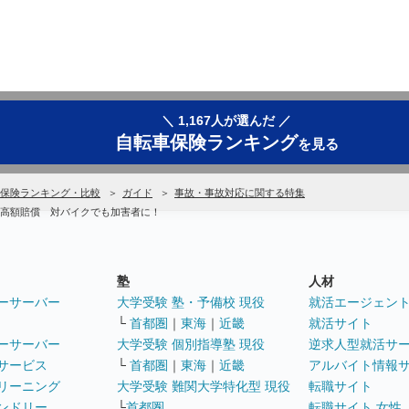
＼ 1,167人が選んだ ／
自転車保険ランキング
を見る
保険ランキング・比較
ガイド
事故・事故対応に関する特集
高額賠償 対バイクでも加害者に！
塾
人材
ーサーバー
大学受験 塾・予備校 現役
就活エージェン
└
首都圏
｜
東海
｜
近畿
就活サイト
ーサーバー
大学受験 個別指導塾 現役
逆求人型就活サ
サービス
└
首都圏
｜
東海
｜
近畿
アルバイト情報
リーニング
大学受験 難関大学特化型 現役
転職サイト
ンドリー
└
首都圏
転職サイト 女性