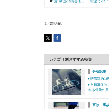
■
“億”単位の損害も… 高速での
文／高見和也
カテゴリ別おすすめ特集
分析記事
賠償額約1
自転車保険
れる保険の共
事故・事