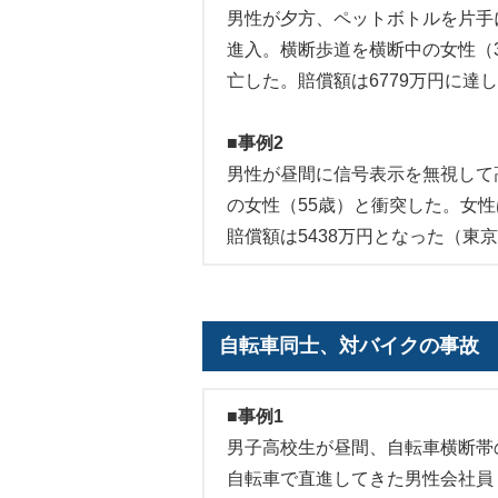
男性が夕方、ペットボトルを片手
進入。横断歩道を横断中の女性（
亡した。賠償額は6779万円に達
■事例2
男性が昼間に信号表示を無視して
の女性（55歳）と衝突した。女
賠償額は5438万円となった（東京
自転車同士、対バイクの事故
■事例1
男子高校生が昼間、自転車横断帯
自転車で直進してきた男性会社員