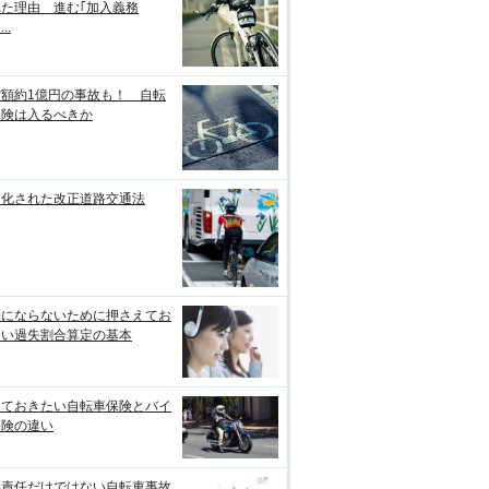
れた理由 進む｢加入義務
..
償額約1億円の事故も！ 自転
保険は入るべきか
罰化された改正道路交通法
利にならないために押さえてお
たい過失割合算定の基本
っておきたい自転車保険とバイ
保険の違い
事責任だけではない自転車事故