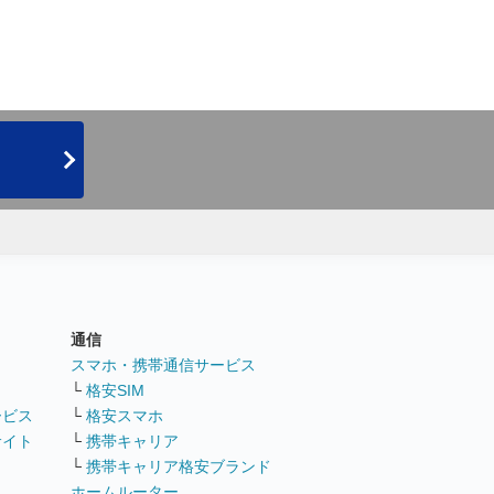
通信
ト
スマホ・携帯通信サービス
└
格安SIM
ービス
└
格安スマホ
サイト
└
携帯キャリア
└
携帯キャリア格安ブランド
ホームルーター