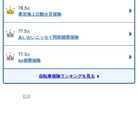
78.3
点
東京海上日動火災保険
77.5
点
あいおいニッセイ同和損害保険
77.3
点
au損害保険
自転車保険ランキングを見る
PR