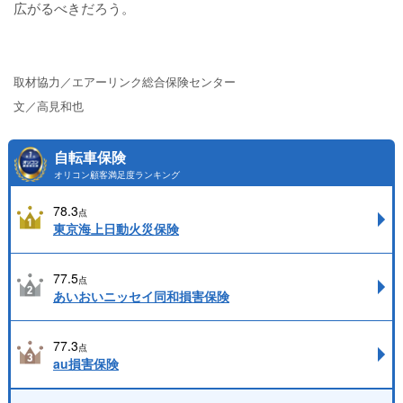
広がるべきだろう。
取材協力／エアーリンク総合保険センター
文／高見和也
自転車保険
オリコン顧客満足度ランキング
78.3
点
東京海上日動火災保険
77.5
点
あいおいニッセイ同和損害保険
77.3
点
au損害保険