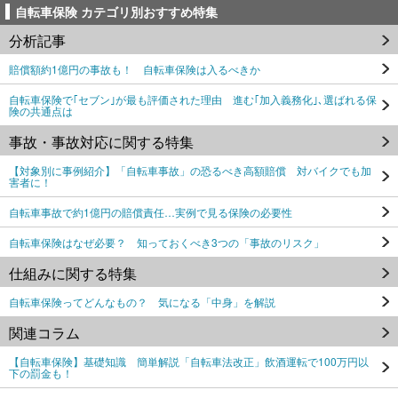
自転車保険 カテゴリ別おすすめ特集
分析記事
賠償額約1億円の事故も！ 自転車保険は入るべきか
自転車保険で｢セブン｣が最も評価された理由 進む｢加入義務化｣､選ばれる保
険の共通点は
事故・事故対応に関する特集
【対象別に事例紹介】「自転車事故」の恐るべき高額賠償 対バイクでも加
害者に！
自転車事故で約1億円の賠償責任…実例で見る保険の必要性
自転車保険はなぜ必要？ 知っておくべき3つの「事故のリスク」
仕組みに関する特集
自転車保険ってどんなもの？ 気になる「中身」を解説
関連コラム
【自転車保険】基礎知識 簡単解説「自転車法改正」飲酒運転で100万円以
下の罰金も！