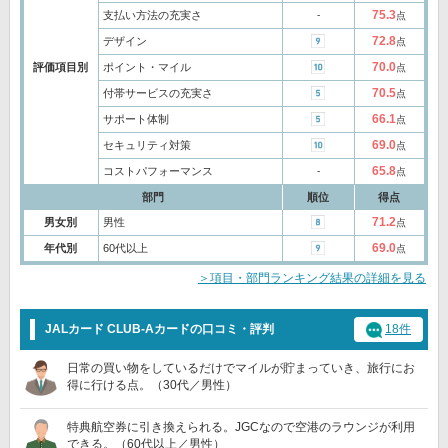
75.3
支払い方法の充実さ
‐
点
72.8
デザイン
点
70.0
評価項目別
ポイント・マイル
点
70.5
付帯サービスの充実さ
点
66.1
サポート体制
点
69.0
セキュリティ対策
点
65.8
コストパフォーマンス
‐
点
部門
順位
得点
71.2
男女別
男性
点
69.0
年代別
60代以上
点
＞項目・部門ランキング結果の詳細を見る
JALカード CLUB-Aカードの口コミ・評判
18件
日常の買い物をしているだけでマイルが貯まっていき、旅行にお
得に行ける点。（30代／男性）
特典航空券に引き換えられる。JGCなので空港のラウンジが利用
できる。（60代以上／男性）