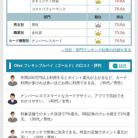
70.8
セキュリティ対策
点
70.4
コストパフォーマンス
点
部門
順位
得点
73.0
男女別
男性
点
73.3
職業別
会社員
点
74.5
カード種類別
ナンバーレスカード
点
＞項目・部門ランキング結果の詳細を見る
Olive フレキシブルペイ（ゴールド）の口コミ・評判
16件
年間100万円以上利用するとポイント還元が上がるなど、カード
利用が多ければ多いほどお得に利用できる点。（30代／男性）
ナンバーレスでスマートなカードデザイン。アプリで完結でき、
わかりやすい。（40代／女性）
対象店舗でのタッチ決済で7%還元。SBI証券のクレカ積立で1%還
元。（30代／男性）
スマホタッチで簡単に決済できる。特定の店舗でポイント還元が
高い。（30代／男性）