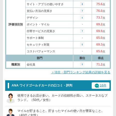
75.6
サイト・アプリの使いやすさ
点
76.0
支払い方法の充実さ
点
73.7
デザイン
点
69.2
評価項目別
ポイント・マイル
‐
点
69.9
付帯サービスの充実さ
点
65.0
サポート体制
‐
点
69.3
セキュリティ対策
点
65.6
コストパフォーマンス
‐
点
部門
順位
得点
71.2
職業別
会社員
点
＞項目・部門ランキング結果の詳細を見る
ANA ワイドゴールドカードの口コミ・評判
16件
使用できるお店が多い。カードの信頼性が高い。ステータスなブ
ランド。（50代／女性）
マイルが貯まること。貯まったマイルの使い方が豊富なこと。
（40代／女性）