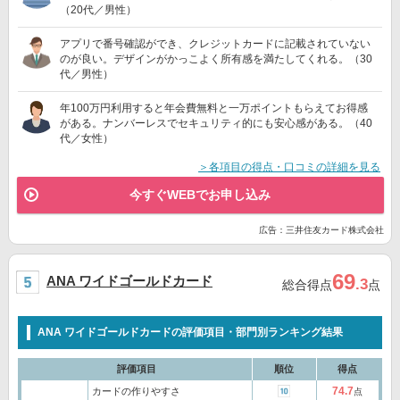
（20代／男性）
アプリで番号確認ができ、クレジットカードに記載されていない
のが良い。デザインがかっこよく所有感を満たしてくれる。（30
代／男性）
年100万円利用すると年会費無料と一万ポイントもらえてお得感
がある。ナンバーレスでセキュリティ的にも安心感がある。（40
代／女性）
＞各項目の得点・口コミの詳細を見る
今すぐWEBでお申し込み
広告：三井住友カード株式会社
69
ANA ワイドゴールドカード
.3
総合得点
点
ANA ワイドゴールドカードの評価項目・部門別ランキング結果
評価項目
順位
得点
74.7
カードの作りやすさ
点