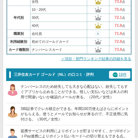
73.6
女性
点
75.4
10・20代
点
72.1
年代別
30代
点
71.9
40代
点
71.9
職業別
会社員
点
72.9
利用経験別
初めてのゴールドカード
点
73.9
カード種類別
ナンバーレスカード
点
＞項目・部門ランキング結果の詳細を見る
三井住友カード ゴールド（NL）の口コミ・評判
18件
ナンバーレスのため紛失しても大きな心配はない。紛失してもす
ぐアプリから止めることができる。怪しい支払いなどは本人の利
用で間違いないか確認のメールが来る。（20代／女性）
SBI証券でクレカ積立ができる。年間100万使えばさらにポイント
がもらえる。使うとメールでお知らせが来るので、不正使用に気
付ける。（30代／女性）
提携サービスの利用によりポイントが貯まりやすく、かつVポイン
トPay連携によりポイント払いモードへの切り替えもできる点。