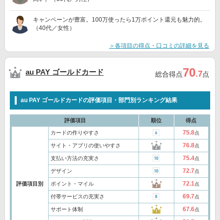
キャンペーンが豊富。100万使ったら1万ポイント還元も魅力的。
（40代／女性）
＞各項目の得点・口コミの詳細を見る
70
au PAY ゴールドカード
.7
総合得点
点
au PAY ゴールドカードの評価項目・部門別ランキング結果
評価項目
順位
得点
75.8
カードの作りやすさ
点
76.8
サイト・アプリの使いやすさ
点
75.4
支払い方法の充実さ
点
72.7
デザイン
点
72.1
評価項目別
ポイント・マイル
点
69.7
付帯サービスの充実さ
点
67.6
サポート体制
点