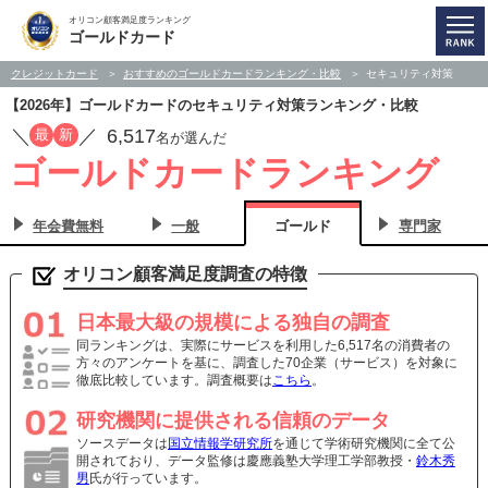
オリコン顧客満足度ランキング
ゴールドカード
クレジットカード
おすすめのゴールドカードランキング・比較
セキュリティ対策
【2026年】ゴールドカードのセキュリティ対策ランキング・比較
／
／
6,517
最
新
名が選んだ
ゴールドカードランキング
年会費無料
一般
ゴールド
専門家
オリコン顧客満足度調査の特徴
日本最大級の規模による独自の調査
同ランキングは、実際にサービスを利用した6,517名の消費者の
方々のアンケートを基に、調査した70企業（サービス）を対象に
徹底比較しています。調査概要は
こちら
。
研究機関に提供される信頼のデータ
ソースデータは
国立情報学研究所
を通じて学術研究機関に全て公
開されており、データ監修は慶應義塾大学理工学部教授・
鈴木秀
男
氏が行っています。