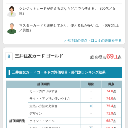
クレジットカードが使える店ならどこでも使える。（50代／女
性）
マスターカードと連動しており、使える店が多い点。（60代以上
／男性）
＞各項目の得点・口コミの詳細を見る
69
三井住友カード ゴールド
.1
総合得点
点
三井住友カード ゴールドの評価項目・部門別ランキング結果
評価項目
順位
得点
74.0
カードの作りやすさ
‐
点
74.0
サイト・アプリの使いやすさ
‐
点
75.4
支払い方法の充実さ
点
71.9
デザイン
‐
点
68.7
評価項目別
ポイント・マイル
‐
点