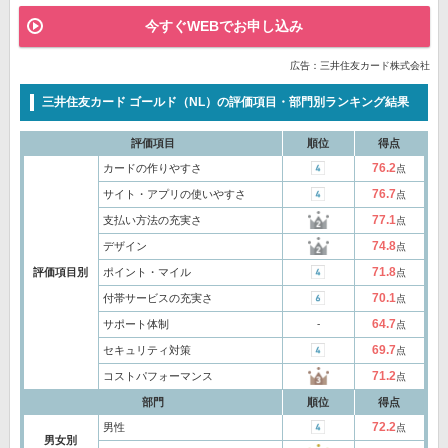
今すぐWEBでお申し込み
広告：三井住友カード株式会社
三井住友カード ゴールド（NL）の評価項目・部門別ランキング結果
評価項目
順位
得点
76.2
カードの作りやすさ
点
76.7
サイト・アプリの使いやすさ
点
77.1
支払い方法の充実さ
点
74.8
デザイン
点
71.8
評価項目別
ポイント・マイル
点
70.1
付帯サービスの充実さ
点
64.7
サポート体制
‐
点
69.7
セキュリティ対策
点
71.2
コストパフォーマンス
点
部門
順位
得点
72.2
男性
点
男女別