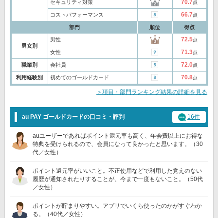
70.7
セキュリティ対策
点
66.7
コストパフォーマンス
点
部門
順位
得点
72.5
男性
点
男女別
71.3
女性
点
72.0
職業別
会社員
点
70.8
利用経験別
初めてのゴールドカード
点
＞項目・部門ランキング結果の詳細を見る
au PAY ゴールドカードの口コミ・評判
16件
auユーザーであればポイント還元率も高く、年会費以上にお得な
特典を受けられるので、会員になって良かったと思います。（30
代／女性）
ポイント還元率がいいこと。不正使用などで利用した覚えのない
履歴が通知されたりすることが、今まで一度もないこと。（50代
／女性）
ポイントが貯まりやすい。アプリでいくら使ったのかがすぐわか
る。（40代／女性）