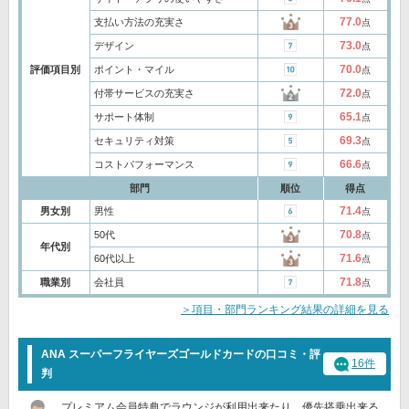
77.0
支払い方法の充実さ
点
73.0
デザイン
点
70.0
評価項目別
ポイント・マイル
点
72.0
付帯サービスの充実さ
点
65.1
サポート体制
点
69.3
セキュリティ対策
点
66.6
コストパフォーマンス
点
部門
順位
得点
71.4
男女別
男性
点
70.8
50代
点
年代別
71.6
60代以上
点
71.8
職業別
会社員
点
＞項目・部門ランキング結果の詳細を見る
ANA スーパーフライヤーズゴールドカードの口コミ・評
16件
判
プレミアム会員特典でラウンジが利用出来たり、優先搭乗出来る