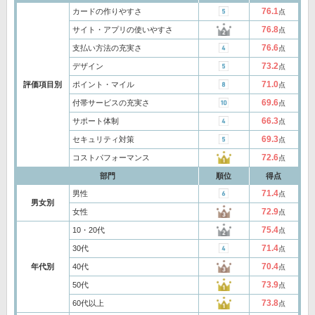
76.1
カードの作りやすさ
点
76.8
サイト・アプリの使いやすさ
点
76.6
支払い方法の充実さ
点
73.2
デザイン
点
71.0
評価項目別
ポイント・マイル
点
69.6
付帯サービスの充実さ
点
66.3
サポート体制
点
69.3
セキュリティ対策
点
72.6
コストパフォーマンス
点
部門
順位
得点
71.4
男性
点
男女別
72.9
女性
点
75.4
10・20代
点
71.4
30代
点
70.4
年代別
40代
点
73.9
50代
点
73.8
60代以上
点