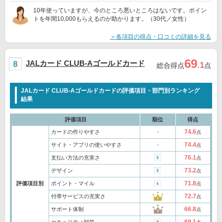
10年使っていますが、今のところ悪いところはないです。ポイン
トを年間10,000もらえるのが助かります。（30代／女性）
＞各項目の得点・口コミの詳細を見る
69
JALカード CLUB-Aゴールドカード
.1
総合得点
点
JALカード CLUB-Aゴールドカードの評価項目・部門別ランキング
結果
評価項目
順位
得点
74.6
カードの作りやすさ
‐
点
74.4
サイト・アプリの使いやすさ
‐
点
76.1
支払い方法の充実さ
点
73.2
デザイン
点
71.8
評価項目別
ポイント・マイル
点
72.7
付帯サービスの充実さ
点
66.8
サポート体制
点
69.1
セキュリティ対策