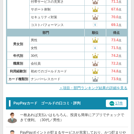
71.1
付帯サービスの充実さ
点
67.6
サポート体制
点
70.0
セキュリティ対策
点
69.1
コストパフォーマンス
点
部門
順位
得点
73.4
男性
点
男女別
71.5
女性
点
74.2
年代別
30代
点
72.2
職業別
会社員
点
74.8
利用経験別
初めてのゴールドカード
点
73.9
カード種類別
ナンバーレスカード
点
＞項目・部門ランキング結果の詳細を見る
PayPayカード ゴールドの口コミ・評判
17件
一枚あれば支払いはもちろん、投資も簡単にアプリでチェックで
きて便利。（30代／男性）
PayPayポイントが貯まるサービスが充実しており、かつ貯まりや