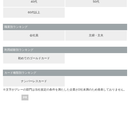
40代
50代
60代以上
職業別ランキング
会社員
主婦・主夫
利用経験別ランキング
初めてのゴールドカード
カード種類別ランキング
ナンバーレスカード
※文字がグレーの部門は当社規定の条件を満たした企業が2社未満のため発表しておりません。
PR