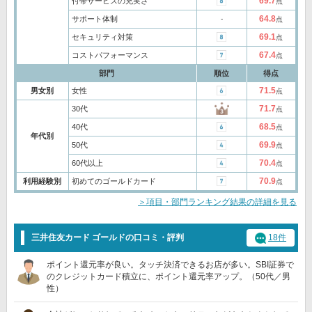
69.7
付帯サービスの充実さ
点
64.8
サポート体制
‐
点
69.1
セキュリティ対策
点
67.4
コストパフォーマンス
点
部門
順位
得点
71.5
男女別
女性
点
71.7
30代
点
68.5
40代
点
年代別
69.9
50代
点
70.4
60代以上
点
70.9
利用経験別
初めてのゴールドカード
点
＞項目・部門ランキング結果の詳細を見る
三井住友カード ゴールドの口コミ・評判
18件
ポイント還元率が良い。タッチ決済できるお店が多い。SBI証券で
のクレジットカード積立に、ポイント還元率アップ。（50代／男
性）