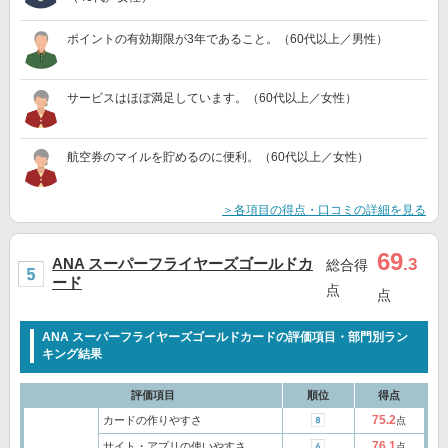
ポイントの有効期限が3年であること。（60代以上／男性）
サービスはほぼ満足しています。（60代以上／女性）
航空券のマイルを貯めるのに便利。（60代以上／女性）
＞各項目の得点・口コミの詳細を見る
69
ANA スーパーフライヤーズゴールドカ
.3
総合得
ード
点
点
ANA スーパーフライヤーズゴールドカードの評価項目・部門別ラン
キング結果
評価項目
順位
得点
75.2
カードの作りやすさ
点
76.1
サイト・アプリの使いやすさ
点