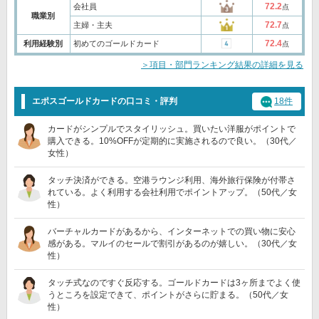
72.2
会社員
点
職業別
72.7
主婦・主夫
点
72.4
利用経験別
初めてのゴールドカード
点
＞項目・部門ランキング結果の詳細を見る
エポスゴールドカードの口コミ・評判
18件
カードがシンプルでスタイリッシュ。買いたい洋服がポイントで
購入できる。10%OFFが定期的に実施されるので良い。（30代／
女性）
タッチ決済ができる。空港ラウンジ利用、海外旅行保険が付帯さ
れている。よく利用する会社利用でポイントアップ。（50代／女
性）
バーチャルカードがあるから、インターネットでの買い物に安心
感がある。マルイのセールで割引があるのが嬉しい。（30代／女
性）
タッチ式なのですぐ反応する。ゴールドカードは3ヶ所までよく使
うところを設定できて、ポイントがさらに貯まる。（50代／女
性）