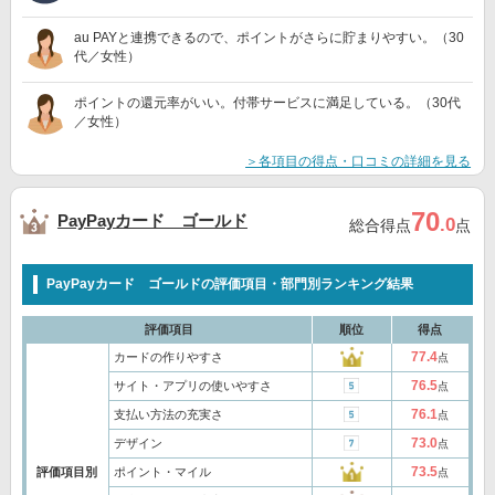
au PAYと連携できるので、ポイントがさらに貯まりやすい。（30
代／女性）
ポイントの還元率がいい。付帯サービスに満足している。（30代
／女性）
＞各項目の得点・口コミの詳細を見る
70
PayPayカード ゴールド
.0
総合得点
点
PayPayカード ゴールドの評価項目・部門別ランキング結果
評価項目
順位
得点
77.4
カードの作りやすさ
点
76.5
サイト・アプリの使いやすさ
点
76.1
支払い方法の充実さ
点
73.0
デザイン
点
73.5
評価項目別
ポイント・マイル
点