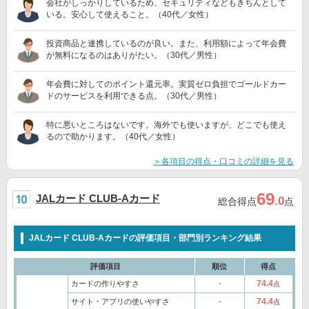
会社がしっかりしているため、セキュリティなどもきちんとして
いる。安心して使えること。（40代／女性）
投資商品と連携しているのが良い。また、利用額によって年会費
が無料になるのはありがたい。（30代／男性）
年会費に対してのポイント還元率。実質ゼロ負担でゴールドカー
ドのサービスを利用できる点。（30代／男性）
特に悪いところはないです。海外でも使いますが、どこでも使え
るので助かります。（40代／女性）
＞各項目の得点・口コミの詳細を見る
69
JALカード CLUB-Aカード
.0
総合得点
点
JALカード CLUB-Aカードの評価項目・部門別ランキング結果
評価項目
順位
得点
74.4
カードの作りやすさ
‐
点
74.4
サイト・アプリの使いやすさ
‐
点