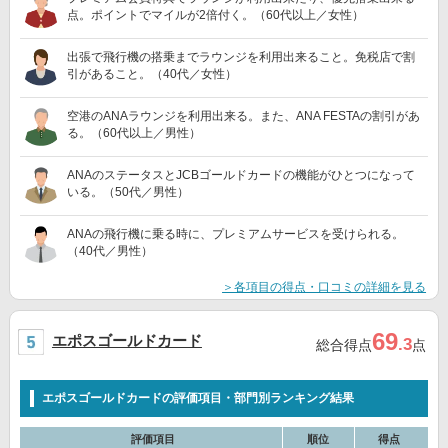
点。ポイントでマイルが2倍付く。（60代以上／女性）
出張で飛行機の搭乗までラウンジを利用出来ること。免税店で割
引があること。（40代／女性）
空港のANAラウンジを利用出来る。また、ANA FESTAの割引があ
る。（60代以上／男性）
ANAのステータスとJCBゴールドカードの機能がひとつになって
いる。（50代／男性）
ANAの飛行機に乗る時に、プレミアムサービスを受けられる。
（40代／男性）
＞各項目の得点・口コミの詳細を見る
69
エポスゴールドカード
.3
総合得点
点
エポスゴールドカードの評価項目・部門別ランキング結果
評価項目
順位
得点