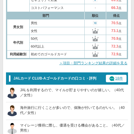
点
66.3
コストパフォーマンス
‐
点
部門
順位
得点
70.5
男性
点
男女別
73.1
女性
点
70.9
50代
点
年代別
72.3
60代以上
点
72.9
利用経験別
初めてのゴールドカード
点
＞項目・部門ランキング結果の詳細を見る
JALカード CLUB-Aゴールドカードの口コミ・評判
18件
JALを利用するので、マイルが貯まりやすいのが嬉しい。（40代
／女性）
海外旅行に行くことが多いので、保険が付いてるのがいい。（40
代／女性）
マイレージ獲得に際し、優遇を受ける機会があること。（40代／
男性）