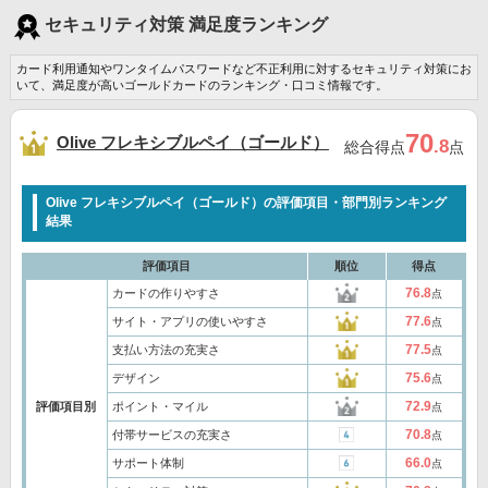
セキュリティ対策 満足度ランキング
カード利用通知やワンタイムパスワードなど不正利用に対するセキュリティ対策にお
いて、満足度が高いゴールドカードのランキング・口コミ情報です。
70
Olive フレキシブルペイ（ゴールド）
.8
総合得点
点
Olive フレキシブルペイ（ゴールド）の評価項目・部門別ランキング
結果
評価項目
順位
得点
76.8
カードの作りやすさ
点
77.6
サイト・アプリの使いやすさ
点
77.5
支払い方法の充実さ
点
75.6
デザイン
点
72.9
評価項目別
ポイント・マイル
点
70.8
付帯サービスの充実さ
点
66.0
サポート体制
点