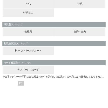
40代
50代
60代以上
職業別ランキング
会社員
主婦・主夫
利用経験別ランキング
初めてのゴールドカード
カード種類別ランキング
ナンバーレスカード
※文字がグレーの部門は当社規定の条件を満たした企業が2社未満のため発表しておりません。
PR