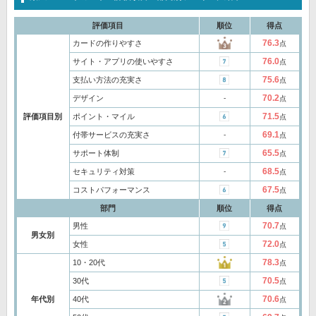
評価項目
順位
得点
76.3
カードの作りやすさ
点
76.0
サイト・アプリの使いやすさ
点
75.6
支払い方法の充実さ
点
70.2
デザイン
‐
点
71.5
評価項目別
ポイント・マイル
点
69.1
付帯サービスの充実さ
‐
点
65.5
サポート体制
点
68.5
セキュリティ対策
‐
点
67.5
コストパフォーマンス
点
部門
順位
得点
70.7
男性
点
男女別
72.0
女性
点
78.3
10・20代
点
70.5
30代
点
70.6
年代別
40代
点