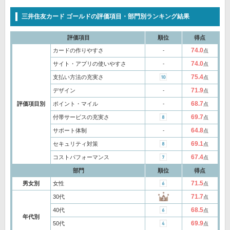
三井住友カード ゴールドの評価項目・部門別ランキング結果
評価項目
順位
得点
74.0
カードの作りやすさ
‐
点
74.0
サイト・アプリの使いやすさ
‐
点
75.4
支払い方法の充実さ
点
71.9
デザイン
‐
点
68.7
評価項目別
ポイント・マイル
‐
点
69.7
付帯サービスの充実さ
点
64.8
サポート体制
‐
点
69.1
セキュリティ対策
点
67.4
コストパフォーマンス
点
部門
順位
得点
71.5
男女別
女性
点
71.7
30代
点
68.5
40代
点
年代別
69.9
50代
点