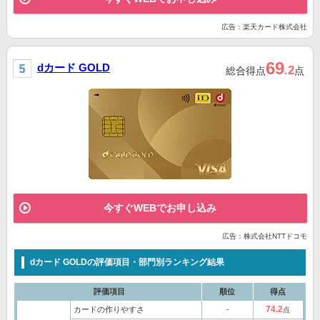
広告：楽天カード株式会社
69
dカード GOLD
.2
総合得点
点
今すぐWEBでお申し込み
広告：株式会社NTTドコモ
dカード GOLDの評価項目・部門別ランキング結果
評価項目
順位
得点
74.2
カードの作りやすさ
‐
点