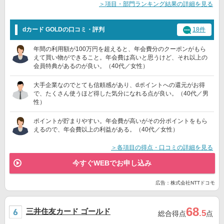
＞項目・部門ランキング結果の詳細を見る
dカード GOLDの口コミ・評判
18件
年間の利用額が100万円を超えると、年会費分のクーポンがもら
えて買い物ができること。年会費は高いと思うけど、それ以上の
会員特典があるのが良い。（40代／女性）
大手企業なのでとても信頼感があり、dポイントへの還元がお得
で、たくさん使うほど得した気分になれる点が良い。（40代／男
性）
ポイントが貯まりやすい。年会費が高いがその分ポイントをもら
えるので、年会費以上の利益がある。（40代／女性）
＞各項目の得点・口コミの詳細を見る
今すぐWEBでお申し込み
広告：株式会社NTTドコモ
68
三井住友カード ゴールド
.5
総合得点
点