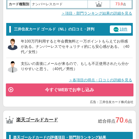
73.9
カード種類別
ナンバーレスカード
点
＞項目・部門ランキング結果の詳細を見る
三井住友カード ゴールド（NL）の口コミ・評判
18件
年100万円利用すると年会費無料と一万ポイントもらえてお得感
がある。ナンバーレスでセキュリティ的にも安心感がある。（40
代／女性）
支払いの直後にメールが来るので、もしも不正使用されたら分か
りやすいと思う。（40代／男性）
＞各項目の得点・口コミの詳細を見る
今すぐWEBでお申し込み
広告：三井住友カード株式会社
70
楽天ゴールドカード
.6
総合得点
点
楽天ゴールドカードの評価項目・部門別ランキング結果