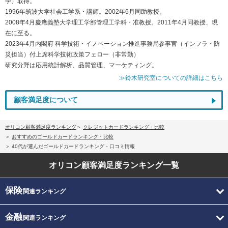
学）取得。
1996年筑波大学社会工学系・講師。2002年6月同助教授。
2008年4月慶應義塾大学理工学部管理工学科・准教授。2011年4月同教授、現
在に至る。
2023年4月内閣府 科学技術・イノベーション推進事務局参事官（インフラ・防
災担当）付上席科学技術政策フェロー（非常勤）
研究分野は応用統計解析、品質管理、マーケティング。
≫鈴木研究室についての詳細はこちら
顧客満足度について
オリコン顧客満足度ランキング
クレジットカードランキング・比較
おすすめのゴールドカードランキング・比較
40代が選んだゴールドカードランキング・口コミ情報
オリコン顧客満足度
ランキング一覧
保険
関連ランキング
金融
関連ランキング