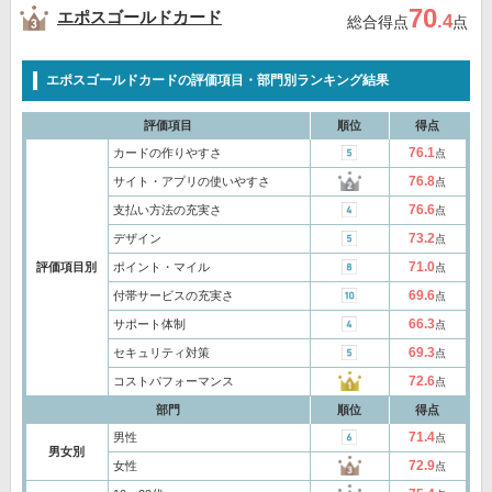
70
エポスゴールドカード
.4
総合得点
点
エポスゴールドカードの評価項目・部門別ランキング結果
評価項目
順位
得点
76.1
カードの作りやすさ
点
76.8
サイト・アプリの使いやすさ
点
76.6
支払い方法の充実さ
点
73.2
デザイン
点
71.0
評価項目別
ポイント・マイル
点
69.6
付帯サービスの充実さ
点
66.3
サポート体制
点
69.3
セキュリティ対策
点
72.6
コストパフォーマンス
点
部門
順位
得点
71.4
男性
点
男女別
72.9
女性
点