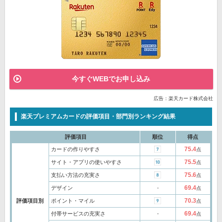
今すぐWEBでお申し込み
広告：楽天カード株式会社
楽天プレミアムカードの評価項目・部門別ランキング結果
評価項目
順位
得点
75.4
カードの作りやすさ
点
75.5
サイト・アプリの使いやすさ
点
75.6
支払い方法の充実さ
点
69.4
デザイン
‐
点
70.3
評価項目別
ポイント・マイル
点
69.4
付帯サービスの充実さ
‐
点