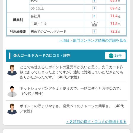
69.7
50代
点
69.4
60代以上
点
71.4
会社員
点
職業別
71.5
主婦・主夫
点
72.2
利用経験別
初めてのゴールドカード
点
＞項目・部門ランキング結果の詳細を見る
楽天ゴールドカードの口コミ・評判
18件
どこでも使えるしポイントの還元率が良いと思う。先日カード詐
欺にあってしまったようてすが、適切に対処していただきとても
ありがたかったです。（40代／女性）
ネットショッピングをよく使うので、一緒に使うとお得なので。
（40代／男性）
ポイントの貯まりやすさ。楽天ペイのチャージの簡単さ。（40代
／女性）
＞各項目の得点・口コミの詳細を見る