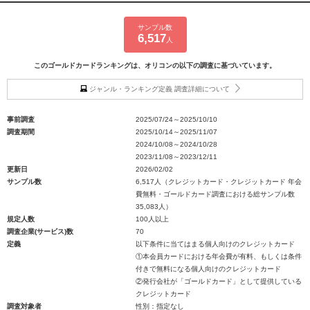
サンプル数
6,517
人
このゴールドカードランキングは、オリコンの以下の調査に基づいています。
ジャンル・ランキング定義 調査詳細について
事前調査
2025/07/24～2025/10/10
調査期間
2025/10/14～2025/11/07
2024/10/08～2024/10/28
2023/11/08～2023/12/11
更新日
2026/02/02
サンプル数
6,517人（クレジットカード・クレジットカード 年会
費無料・ゴールドカード調査における総サンプル数
35,083人）
規定人数
100人以上
調査企業(サービス)数
70
定義
以下条件に当てはまる個人向けのクレジットカード
①本会員カードにおける年会費が有料、もしくは条件
付きで無料になる個人向けのクレジットカード
②発行会社が「ゴールドカード」として提供している
クレジットカード
調査対象者
性別：指定なし