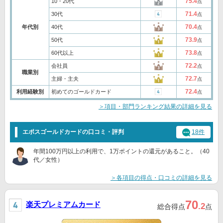
75.4
10・20代
点
71.4
30代
点
70.4
年代別
40代
点
73.9
50代
点
73.8
60代以上
点
72.2
会社員
点
職業別
72.7
主婦・主夫
点
72.4
利用経験別
初めてのゴールドカード
点
＞項目・部門ランキング結果の詳細を見る
エポスゴールドカードの口コミ・評判
18件
年間100万円以上の利用で、1万ポイントの還元があること。（40
代／女性）
＞各項目の得点・口コミの詳細を見る
70
楽天プレミアムカード
.2
総合得点
点