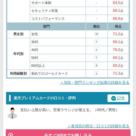
64.5
サポート体制
‐
点
68.1
セキュリティ対策
‐
点
66.0
コストパフォーマンス
‐
点
部門
順位
得点
71.2
男女別
女性
点
69.1
30代
点
70.2
40代
点
年代別
69.1
50代
点
69.2
60代以上
点
71.3
利用経験別
初めてのゴールドカード
点
＞項目・部門ランキング結果の詳細を見る
楽天プレミアムカードの口コミ・評判
17件
支払い上限が高い。空港ラウンジが使える。（40代／男性）
＞各項目の得点・口コミの詳細を見る
今すぐWEBでお申し込み