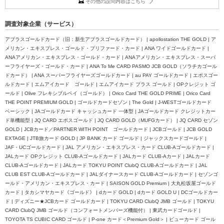
その他の設問内容はこちら
調査対象企業（サービス）
アプラスゴールドカード（旧：新生アプラスゴールドカード） | apollostation THE GOLD | ア
メリカン・エキスプレス・ゴールド・プリファード・カード | ANA ワイドゴールドカード |
ANAアメリカン・エキスプレス・ゴールド・カード | ANAアメリカン・エキスプレス・スーパ
ーフライヤーズ・ゴールド・カード | ANA To Me CARD PASMO JCB GOLD（ソラチカゴール
ドカード） | ANA スーパーフライヤーズゴールドカード | au PAY ゴールドカード | エポスゴー
ルドカード | エムアイカード ゴールド | エムアイカード プラス ゴールド | OPクレジット ゴ
ールド | Olive フレキシブルペイ（ゴールド） | Orico Card THE GOLD PRIME | Orico Card
THE POINT PREMIUM GOLD | ゴールドカードセゾン | The Gold | J-WESTゴールドカード
ベーシック | JAゴールドカード キャッシュカード 一体型 | JAゴールドカード クレジットカー
ド単機能型 | JQ CARD エポスゴールド | JQ CARD GOLD（MUFGカード） | JQ CARD セゾン
GOLD | JCBカード／PARTNER WITH POINT ゴールドカード | JCBゴールド | JCB GOLD
EXTAGE | JTB旅カード GOLD | JP BANK カード ゴールド | ジャックスカードゴールド |
JAF・UCゴールドカード | JAL アメリカン・エキスプレス・カード CLUB-Aゴールドカード |
JALカード OPクレジット CLUB-Aゴールドカード | JALカード CLUB-Aカード | JALカード
CLUB-Aゴールドカード | JALカード TOKYU POINT ClubQ CLUB-Aゴールドカード | JAL
CLUB EST CLUB-Aゴールドカード | JALダイナースカード CLUB-Aゴールドカード | セゾンゴ
ールド・アメリカン・エキスプレス・カード | SAISON GOLD Premium | 大丸松坂屋ゴールド
カード | タカシマヤカード《ゴールド》 | dカード GOLD | dカード GOLD U | DCゴールドカー
ド | ディズニー★JCBカード ゴールドカード | TOKYU CARD ClubQ JMB ゴールド | TOKYU
CARD ClubQ JMB ゴールド（コンフォートメンバーズ機能付） | 東武カードゴールド |
TOYOTA TS CUBIC CARD ゴールド | P-one カード＜Premium Gold＞ | ビューカード ゴール