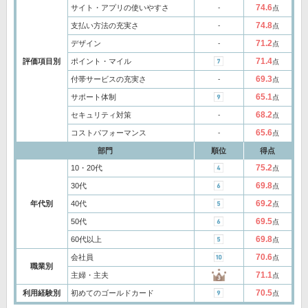
74.6
サイト・アプリの使いやすさ
‐
点
74.8
支払い方法の充実さ
‐
点
71.2
デザイン
‐
点
71.4
評価項目別
ポイント・マイル
点
69.3
付帯サービスの充実さ
‐
点
65.1
サポート体制
点
68.2
セキュリティ対策
‐
点
65.6
コストパフォーマンス
‐
点
部門
順位
得点
75.2
10・20代
点
69.8
30代
点
69.2
年代別
40代
点
69.5
50代
点
69.8
60代以上
点
70.6
会社員
点
職業別
71.1
主婦・主夫
点
70.5
利用経験別
初めてのゴールドカード
点