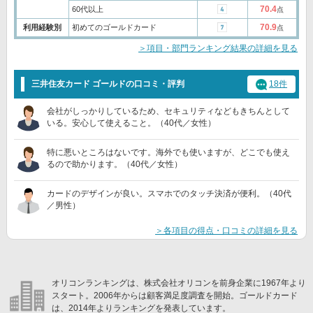
70.4
60代以上
点
70.9
利用経験別
初めてのゴールドカード
点
＞項目・部門ランキング結果の詳細を見る
三井住友カード ゴールドの口コミ・評判
18件
会社がしっかりしているため、セキュリティなどもきちんとして
いる。安心して使えること。（40代／女性）
特に悪いところはないです。海外でも使いますが、どこでも使え
るので助かります。（40代／女性）
カードのデザインが良い。スマホでのタッチ決済が便利。（40代
／男性）
＞各項目の得点・口コミの詳細を見る
オリコンランキングは、株式会社オリコンを前身企業に1967年より
スタート。2006年からは顧客満足度調査を開始。ゴールドカード
は、2014年よりランキングを発表しています。