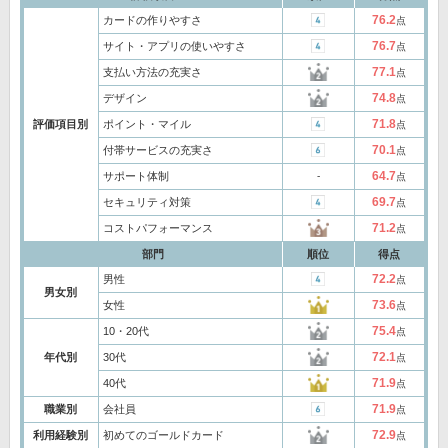
76.2
カードの作りやすさ
点
76.7
サイト・アプリの使いやすさ
点
77.1
支払い方法の充実さ
点
74.8
デザイン
点
71.8
評価項目別
ポイント・マイル
点
70.1
付帯サービスの充実さ
点
64.7
サポート体制
‐
点
69.7
セキュリティ対策
点
71.2
コストパフォーマンス
点
部門
順位
得点
72.2
男性
点
男女別
73.6
女性
点
75.4
10・20代
点
72.1
年代別
30代
点
71.9
40代
点
71.9
職業別
会社員
点
72.9
利用経験別
初めてのゴールドカード
点