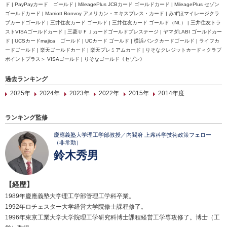
ド | PayPayカード ゴールド | MileagePlus JCBカード ゴールドカード | MileagePlus セゾン
ゴールドカード | Marriott Bonvoy アメリカン・エキスプレス・カード | みずほマイレージクラ
ブカードゴールド | 三井住友カード ゴールド | 三井住友カード ゴールド（NL） | 三井住友トラ
ストVISAゴールドカード | 三菱ＵＦＪカードゴールドプレステージ | ヤマダLABI ゴールドカー
ド | UCSカードmajica ゴールド | UCカード ゴールド | 横浜バンクカードゴールド | ライフカ
ードゴールド | 楽天ゴールドカード | 楽天プレミアムカード | りそなクレジットカード＜クラブ
ポイントプラス＞ VISAゴールド | りそなゴールド《セゾン》
過去ランキング
2025年
2024年
2023年
2022年
2015年
2014年度
ランキング監修
慶應義塾大学理工学部教授／内閣府 上席科学技術政策フェロー
（非常勤）
鈴木秀男
【経歴】
1989年慶應義塾大学理工学部管理工学科卒業。
1992年ロチェスター大学経営大学院修士課程修了。
1996年東京工業大学大学院理工学研究科博士課程経営工学専攻修了。博士（工