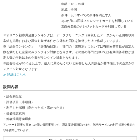
年齢：18～79歳
地域：全国
条件：以下すべての条件を満たす人
1)1か月に1回以上クレジットカードを利用している
2)自分名義のクレジットカードを利用している
※オリコン顧客満足度ランキングは、データクリーニング（回収したデータから不正回答や異
常値を排除）および調査対象者条件から外れた回答を除外した上で作成しています。
※「総合ランキング」、「評価項目別」、部門の「業態別」においては有効回答者数が規定人
数を満たした企業のみランクイン対象となります。その他の部門においては有効回答者数が規
定人数の半数以上の企業がランクイン対象となります。
※総合得点が60.0点以上で、他人に薦めたくないと回答した人の割合が基準値以下の企業がラ
ンクイン対象となります。
≫ 詳細はこちら
設問内容
・総合満足度
・評価項目（小項目）
・利用した感想（良かった点・悪かった点）
・他者推奨意向
・他者推奨意向理由
アンケート調査を実施した際の質問事項です。満足度評価項目のほか、該当サービスの利用状況や検討内
容を質問しています。