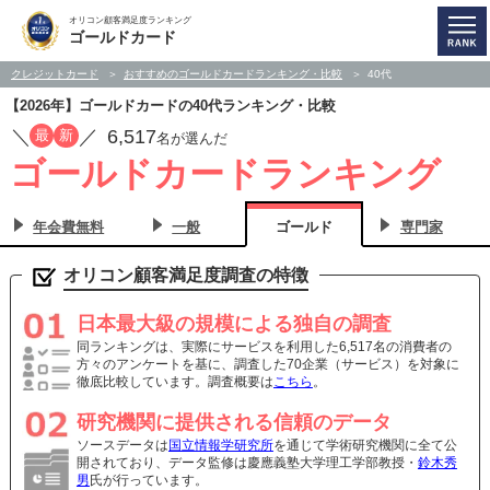
オリコン顧客満足度ランキング
ゴールドカード
クレジットカード
おすすめのゴールドカードランキング・比較
40代
【2026年】ゴールドカードの40代ランキング・比較
／
／
6,517
最
新
名が選んだ
ゴールドカードランキング
年会費無料
一般
ゴールド
専門家
オリコン顧客満足度調査の特徴
日本最大級の規模による独自の調査
同ランキングは、実際にサービスを利用した6,517名の消費者の
方々のアンケートを基に、調査した70企業（サービス）を対象に
徹底比較しています。調査概要は
こちら
。
研究機関に提供される信頼のデータ
ソースデータは
国立情報学研究所
を通じて学術研究機関に全て公
開されており、データ監修は慶應義塾大学理工学部教授・
鈴木秀
男
氏が行っています。