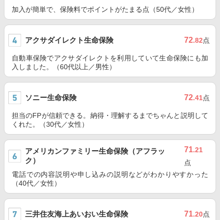
加入が簡単で、保険料でポイントがたまる点（50代／女性）
アクサダイレクト生命保険
72
.82
点
自動車保険でアクサダイレクトを利用していて生命保険にも加
入しました。（60代以上／男性）
ソニー生命保険
72
.41
点
担当のFPが信頼できる。納得・理解するまでちゃんと説明して
くれた。（30代／女性）
71
.21
アメリカンファミリー生命保険（アフラッ
ク）
点
電話での内容説明や申し込みの説明などがわかりやすかった
（40代／女性）
三井住友海上あいおい生命保険
71
.20
点