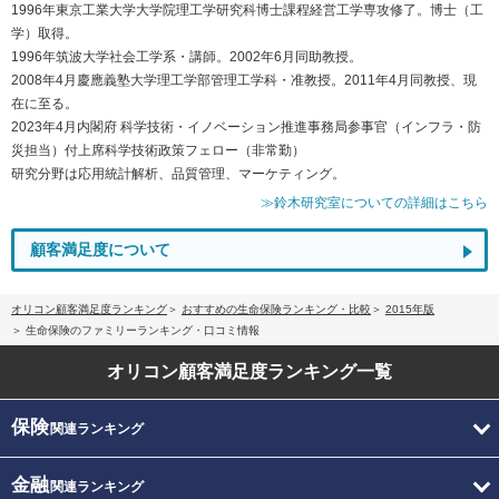
1996年東京工業大学大学院理工学研究科博士課程経営工学専攻修了。博士（工
学）取得。
1996年筑波大学社会工学系・講師。2002年6月同助教授。
2008年4月慶應義塾大学理工学部管理工学科・准教授。2011年4月同教授、現
在に至る。
2023年4月内閣府 科学技術・イノベーション推進事務局参事官（インフラ・防
災担当）付上席科学技術政策フェロー（非常勤）
研究分野は応用統計解析、品質管理、マーケティング。
≫鈴木研究室についての詳細はこちら
顧客満足度について
オリコン顧客満足度ランキング
おすすめの生命保険ランキング・比較
2015年版
生命保険のファミリーランキング・口コミ情報
オリコン顧客満足度
ランキング一覧
保険
関連ランキング
金融
関連ランキング