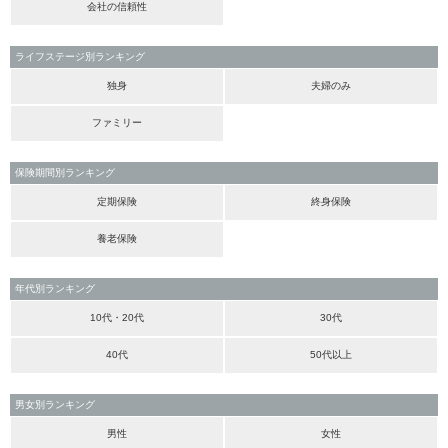
会社の信頼性
ライフステージ別ランキング
独身
夫婦のみ
ファミリー
保険期間別ランキング
定期保険
終身保険
養老保険
年代別ランキング
10代・20代
30代
40代
50代以上
男女別ランキング
男性
女性