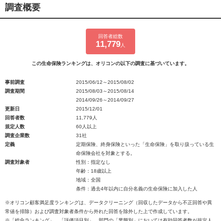
調査概要
回答者総数
11,779
人
この生命保険ランキングは、オリコンの以下の調査に基づいています。
事前調査
2015/06/12～2015/08/02
調査期間
2015/08/03～2015/08/14
2014/09/26～2014/09/27
更新日
2015/12/01
回答者数
11,779人
規定人数
60人以上
調査企業数
31社
定義
定期保険、終身保険といった「生命保険」を取り扱っている生
命保険会社を対象とする。
調査対象者
性別：指定なし
年齢：18歳以上
地域：全国
条件：過去4年以内に自分名義の生命保険に加入した人
※オリコン顧客満足度ランキングは、データクリーニング（回収したデータから不正回答や異
常値を排除）および調査対象者条件から外れた回答を除外した上で作成しています。
※「総合ランキング」、「評価項目別」、部門の「業態別」においては有効回答者数が規定人