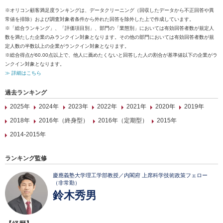
※オリコン顧客満足度ランキングは、データクリーニング（回収したデータから不正回答や異
常値を排除）および調査対象者条件から外れた回答を除外した上で作成しています。
※「総合ランキング」、「評価項目別」、部門の「業態別」においては有効回答者数が規定人
数を満たした企業のみランクイン対象となります。その他の部門においては有効回答者数が規
定人数の半数以上の企業がランクイン対象となります。
※総合得点が60.00点以上で、他人に薦めたくないと回答した人の割合が基準値以下の企業がラ
ンクイン対象となります。
≫ 詳細はこちら
過去ランキング
2025年
2024年
2023年
2022年
2021年
2020年
2019年
2018年
2016年（終身型）
2016年（定期型）
2015年
2014-2015年
ランキング監修
慶應義塾大学理工学部教授／内閣府 上席科学技術政策フェロー
（非常勤）
鈴木秀男