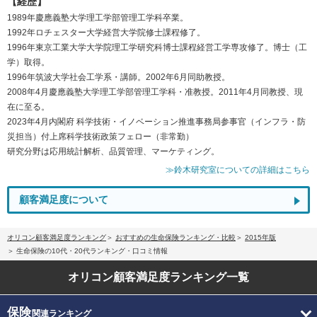
【経歴】
1989年慶應義塾大学理工学部管理工学科卒業。
1992年ロチェスター大学経営大学院修士課程修了。
1996年東京工業大学大学院理工学研究科博士課程経営工学専攻修了。博士（工
学）取得。
1996年筑波大学社会工学系・講師。2002年6月同助教授。
2008年4月慶應義塾大学理工学部管理工学科・准教授。2011年4月同教授、現
在に至る。
2023年4月内閣府 科学技術・イノベーション推進事務局参事官（インフラ・防
災担当）付上席科学技術政策フェロー（非常勤）
研究分野は応用統計解析、品質管理、マーケティング。
≫鈴木研究室についての詳細はこちら
顧客満足度について
オリコン顧客満足度ランキング
おすすめの生命保険ランキング・比較
2015年版
生命保険の10代・20代ランキング・口コミ情報
オリコン顧客満足度
ランキング一覧
保険
関連ランキング