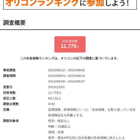
調査概要
回答者総数
11,779
人
この生命保険ランキングは、オリコンの以下の調査に基づいています。
事前調査
2015/06/12～2015/08/02
調査期間
2015/08/03～2015/08/14
2014/09/26～2014/09/27
更新日
2015/12/01
回答者数
11,779人
規定人数
60人以上
調査企業数
31社
定義
定期保険、終身保険といった「生命保険」を取り扱っている生
命保険会社を対象とする。
調査対象者
性別：指定なし
年齢：18歳以上
地域：全国
条件：過去4年以内に自分名義の生命保険に加入した人