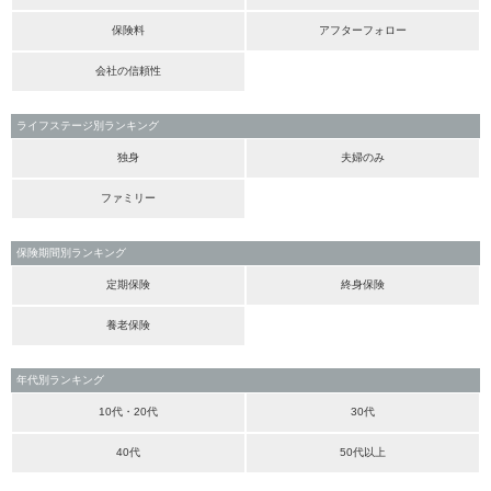
保険料
アフターフォロー
会社の信頼性
ライフステージ別ランキング
独身
夫婦のみ
ファミリー
保険期間別ランキング
定期保険
終身保険
養老保険
年代別ランキング
10代・20代
30代
40代
50代以上