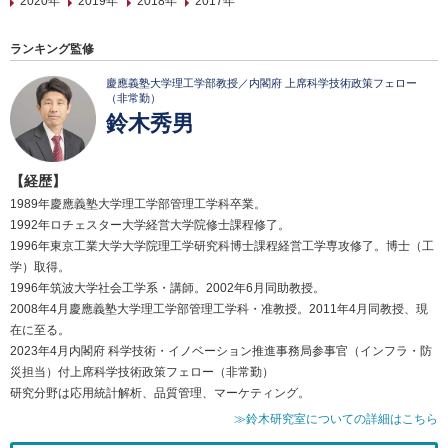
2020年
2019年
2018年
2017年
ランキング監修
慶應義塾大学理工学部教授／内閣府 上席科学技術政策フェロー
（非常勤）
鈴木秀男
【経歴】
1989年慶應義塾大学理工学部管理工学科卒業。
1992年ロチェスター大学経営大学院修士課程修了。
1996年東京工業大学大学院理工学研究科博士課程経営工学専攻修了。博士（工
学）取得。
1996年筑波大学社会工学系・講師。2002年6月同助教授。
2008年4月慶應義塾大学理工学部管理工学科・准教授。2011年4月同教授、現
在に至る。
2023年4月内閣府 科学技術・イノベーション推進事務局参事官（インフラ・防
災担当）付上席科学技術政策フェロー（非常勤）
研究分野は応用統計解析、品質管理、マーケティング。
≫鈴木研究室についての詳細はこちら