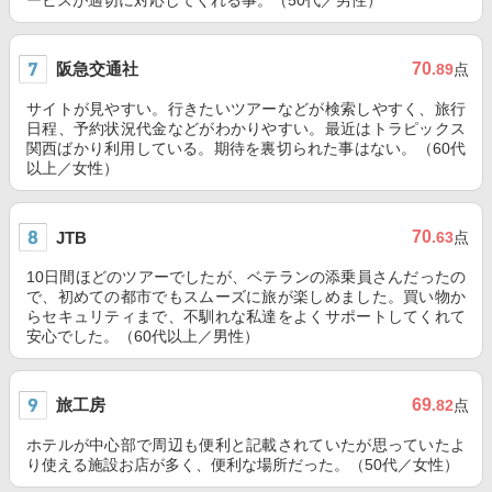
ービスが適切に対応してくれる事。（50代／男性）
阪急交通社
70
.89
点
サイトが見やすい。行きたいツアーなどが検索しやすく、旅行
日程、予約状況代金などがわかりやすい。最近はトラピックス
関西ばかり利用している。期待を裏切られた事はない。（60代
以上／女性）
70
JTB
.63
点
10日間ほどのツアーでしたが、ベテランの添乗員さんだったの
で、初めての都市でもスムーズに旅が楽しめました。買い物か
らセキュリティまで、不馴れな私達をよくサポートしてくれて
安心でした。（60代以上／男性）
旅工房
69
.82
点
ホテルが中心部で周辺も便利と記載されていたが思っていたよ
り使える施設お店が多く、便利な場所だった。（50代／女性）