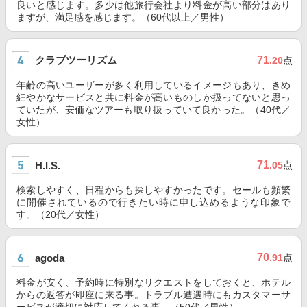
良いと感じます。多少は他旅行会社より料金が高い部分はあり
ますが、満足感を感じます。（60代以上／男性）
クラブツーリズム
71
.20
点
年齢の高いユーザーが多く利用しているイメージもあり、きめ
細やかなサービスと共に料金が高いものしか扱ってないと思っ
ていたが、安価なツアーも取り扱っていて良かった。（40代／
女性）
71
H.I.S.
.05
点
検索しやすく、日程からも探しやすかったです。セールも頻繁
に開催されているので行きたい時に申し込めるような印象で
す。（20代／女性）
70
agoda
.91
点
料金が安く、予約時に特別なリクエストをしておくと、ホテル
からの返答が即座に来る事。トラブル遭遇時にもカスタマーサ