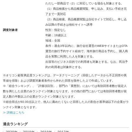
ただし一部商品で（2）に対応している場合も対象とする。
（1）商品検索から商品概要閲覧、申し込み、支払い手続き完
了まで一貫対応
（2）商品検索、商品概要閲覧は自社サイトで対応し、申し込
み以降の手続きは他社サイトへ誘導
調査対象者
性別：指定なし
年齢：18歳以上
地域：全国
条件：過去3年以内に、旅行会社運営のWEBサイトまたはOTA
運営の旅行予約サイト経由で、海外旅行商品を予約し、購入商
品を実際に利用した人を対象とする。
出張等のビジネス目的での利用者も対象とする。なお、民泊予
約の利用者は対象外とする。
※オリコン顧客満足度ランキングは、データクリーニング（回収したデータから不正回答や異
常値を排除）および調査対象者条件から外れた回答を除外した上で作成しています。
※「総合ランキング」、「評価項目別」、部門の「業態別」においては有効回答者数が規定人
数を満たした企業のみランクイン対象となります。その他の部門においては有効回答者数が規
定人数の半数以上の企業がランクイン対象となります。
※総合得点が60.00点以上で、他人に薦めたくないと回答した人の割合が基準値以下の企業がラ
ンクイン対象となります。
≫ 詳細はこちら
過去ランキング