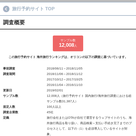
旅行予約サイト TOP
調査概要
サンプル数
12,008
人
この旅行予約サイト 海外旅行ランキングは、オリコンの以下の調査に基づいています。
事前調査
2018/06/11～2018/11/05
調査期間
2018/11/06～2018/11/12
2017/10/12～2017/10/25
2016/11/04～2016/11/10
更新日
2019/02/01
サンプル数
12,008人（旅行予約サイト 国内旅行/海外旅行調査における総
サンプル数31,387人）
規定人数
100人以上
調査企業数
45社
定義
旅行会社またはOTAが自社で運営するウェブサイトのうち、海
外旅行商品を取り扱い、商品検索～支払い手続き完了までのプ
ロセスとして、以下の（1）を必須導入しているサイトが対
象。