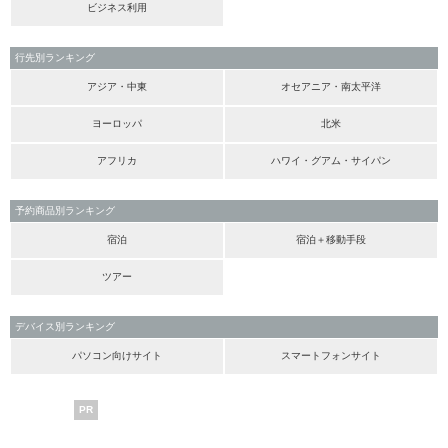
ビジネス利用
行先別ランキング
アジア・中東
オセアニア・南太平洋
ヨーロッパ
北米
アフリカ
ハワイ・グアム・サイパン
予約商品別ランキング
宿泊
宿泊＋移動手段
ツアー
デバイス別ランキング
パソコン向けサイト
スマートフォンサイト
PR