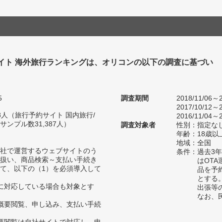
イト 海外旅行ランキングは、オリコンの以下の調査に基づい
5
調査期間
2018/11/06～2
2017/10/12～2
008人（旅行予約サイト 国内旅行/
2016/11/04～2
ンプル数31,387人）
調査対象者
性別：指定な
年齢：18歳以
地域：全国
自社で運営するウェブサイトのう
条件：過去3
扱い、商品検索～支払い手続き
はOT
て、以下の（1）を必須導入して
品を予
とする
に対応している場合も対象とす
出張等
なお、
概要閲覧、申し込み、支払い手続