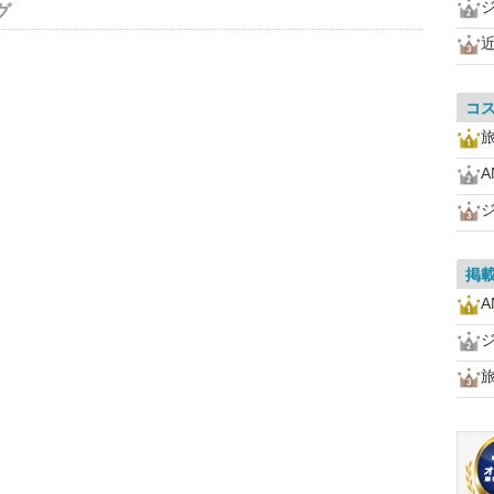
グ
コ
A
掲
A