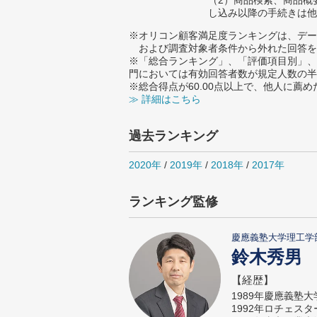
（2）商品検索、商品概
し込み以降の手続きは他
※オリコン顧客満足度ランキングは、デー
および調査対象者条件から外れた回答を
※「総合ランキング」、「評価項目別」、
門においては有効回答者数が規定人数の半
※総合得点が60.00点以上で、他人に
≫ 詳細はこちら
過去ランキング
2020年
/
2019年
/
2018年
/
2017年
ランキング監修
慶應義塾大学理工学
鈴木秀男
【経歴】
1989年慶應義塾
1992年ロチェス