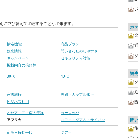
目別に並び替えて比較することが出来ます。
ホ
検索機能
商品プラン
観光情報
問い合わせのしやすさ
キャンペーン
セキュリティ対策
掲載内容の信頼性
観
30代
40代
家族旅行
夫婦・カップル旅行
ビジネス利用
オセアニア・南太平洋
ヨーロッパ
アフリカ
ハワイ・グアム・サイパン
問
宿泊＋移動手段
ツアー