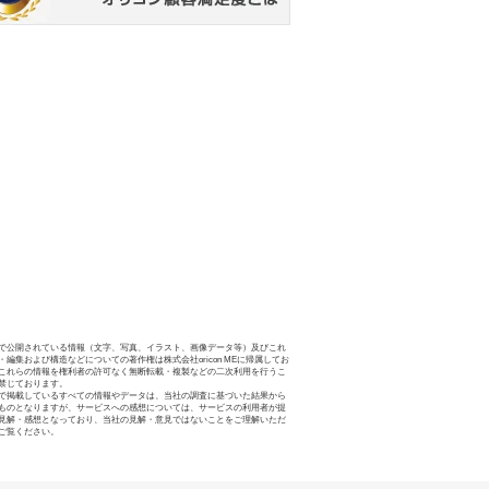
で公開されている情報（文字、写真、イラスト、画像データ等）及びこれ
・編集および構造などについての著作権は株式会社oricon MEに帰属してお
これらの情報を権利者の許可なく無断転載・複製などの二次利用を行うこ
禁じております。
で掲載しているすべての情報やデータは、当社の調査に基づいた結果から
ものとなりますが、サービスへの感想については、サービスの利用者が提
見解・感想となっており、当社の見解・意見ではないことをご理解いただ
ご覧ください。