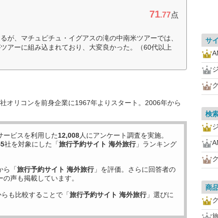
71
.77
点
するが、マチュピチュ・イグアスの滝の中南米ツアーでは、
サ
ツアーに組み込まれており、大変良かった。（60代以上
A
オリコンを前身企業に1967年よりスタート。2006年から
検
サービスを利用した
12,008
人にアンケート調査を実施。
A
45
社を対象にした「
旅行予約サイト 海外旅行
」ランキング
から「
旅行予約サイト 海外旅行
」を評価。さらに回答者の
ーの声も掲載しています。
商
からも比較することで「
旅行予約サイト 海外旅行
」選びに