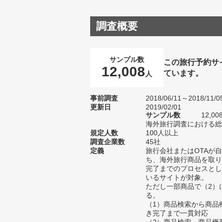
調査概要
サンプル数
この旅行予約サ
12,008
ています。
人
事前調査
2018/06/11～2018/11/0
更新日
2019/02/01
サンプル数
12,
海外旅行調査における総サ
規定人数
100人以上
調査企業数
45社
定義
旅行会社またはOTAが
ち、海外旅行商品を取り
完了までのプロセスとし
いるサイトが対象。
ただし一部商品で（2）
る。
（1）商品検索から商品
き完了まで一貫対応