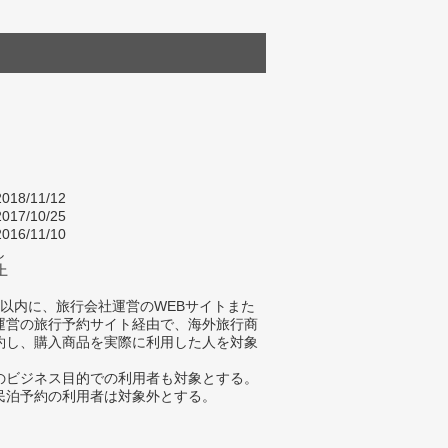
018/11/12
017/10/25
016/11/10
し
上
年以内に、旅行会社運営のWEBサイトまた
A運営の旅行予約サイト経由で、海外旅行商
約し、購入商品を実際に利用した人を対象
。
のビジネス目的での利用者も対象とする。
民泊予約の利用者は対象外とする。