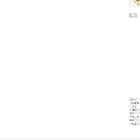
PR
当サイト
らの配置
ります。
とは固く
当サイト
作成した
出された
いた上で