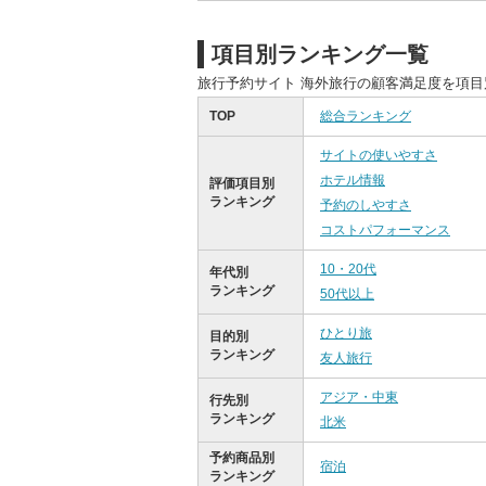
項目別ランキング一覧
旅行予約サイト 海外旅行の顧客満足度を項
TOP
総合ランキング
サイトの使いやすさ
ホテル情報
評価項目別
ランキング
予約のしやすさ
コストパフォーマンス
10・20代
年代別
ランキング
50代以上
ひとり旅
目的別
ランキング
友人旅行
アジア・中東
行先別
ランキング
北米
予約商品別
宿泊
ランキング