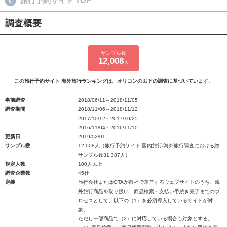
旅行予約サイト TOP
調査概要
サンプル数
12,008
人
この旅行予約サイト 海外旅行ランキングは、オリコンの以下の調査に基づいています。
事前調査
2018/06/11～2018/11/05
調査期間
2018/11/06～2018/11/12
2017/10/12～2017/10/25
2016/11/04～2016/11/10
更新日
2019/02/01
サンプル数
12,008人（旅行予約サイト 国内旅行/海外旅行調査における総
サンプル数31,387人）
規定人数
100人以上
調査企業数
45社
定義
旅行会社またはOTAが自社で運営するウェブサイトのうち、海
外旅行商品を取り扱い、商品検索～支払い手続き完了までのプ
ロセスとして、以下の（1）を必須導入しているサイトが対
象。
ただし一部商品で（2）に対応している場合も対象とする。