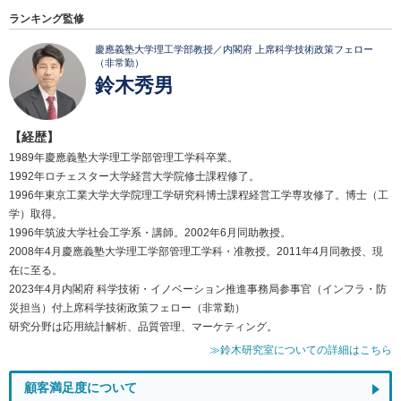
ランキング監修
慶應義塾大学理工学部教授／内閣府 上席科学技術政策フェロー
（非常勤）
鈴木秀男
【経歴】
1989年慶應義塾大学理工学部管理工学科卒業。
1992年ロチェスター大学経営大学院修士課程修了。
1996年東京工業大学大学院理工学研究科博士課程経営工学専攻修了。博士（工
学）取得。
1996年筑波大学社会工学系・講師。2002年6月同助教授。
2008年4月慶應義塾大学理工学部管理工学科・准教授。2011年4月同教授、現
在に至る。
2023年4月内閣府 科学技術・イノベーション推進事務局参事官（インフラ・防
災担当）付上席科学技術政策フェロー（非常勤）
研究分野は応用統計解析、品質管理、マーケティング。
≫鈴木研究室についての詳細はこちら
顧客満足度について