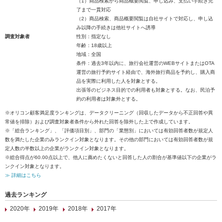
（1）商品検索から商品概要閲覧、申し込み、支払い手続き完
了まで一貫対応
（2）商品検索、商品概要閲覧は自社サイトで対応し、申し込
み以降の手続きは他社サイトへ誘導
調査対象者
性別：指定なし
年齢：18歳以上
地域：全国
条件：過去3年以内に、旅行会社運営のWEBサイトまたはOTA
運営の旅行予約サイト経由で、海外旅行商品を予約し、購入商
品を実際に利用した人を対象とする。
出張等のビジネス目的での利用者も対象とする。なお、民泊予
約の利用者は対象外とする。
※オリコン顧客満足度ランキングは、データクリーニング（回収したデータから不正回答や異
常値を排除）および調査対象者条件から外れた回答を除外した上で作成しています。
※「総合ランキング」、「評価項目別」、部門の「業態別」においては有効回答者数が規定人
数を満たした企業のみランクイン対象となります。その他の部門においては有効回答者数が規
定人数の半数以上の企業がランクイン対象となります。
※総合得点が60.00点以上で、他人に薦めたくないと回答した人の割合が基準値以下の企業がラ
ンクイン対象となります。
≫ 詳細はこちら
過去ランキング
2020年
2019年
2018年
2017年