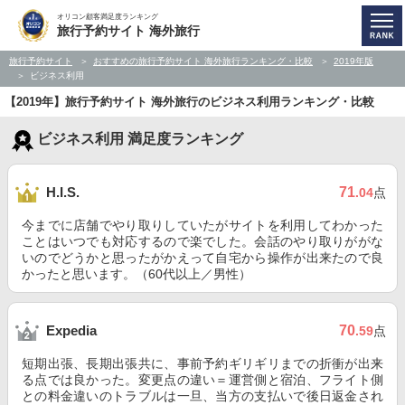
オリコン顧客満足度ランキング
旅行予約サイト 海外旅行
旅行予約サイト
おすすめの旅行予約サイト 海外旅行ランキング・比較
2019年版
ビジネス利用
【2019年】旅行予約サイト 海外旅行のビジネス利用ランキング・比較
ビジネス利用 満足度ランキング
71
H.I.S.
.04
点
今までに店舗でやり取りしていたがサイトを利用してわかった
ことはいつでも対応するので楽でした。会話のやり取りががな
いのでどうかと思ったがかえって自宅から操作が出来たので良
かったと思います。（60代以上／男性）
70
Expedia
.59
点
短期出張、長期出張共に、事前予約ギリギリまでの折衝が出来
る点では良かった。変更点の違い＝運営側と宿泊、フライト側
との料金違いのトラブルは一旦、当方の支払いで後日返金され