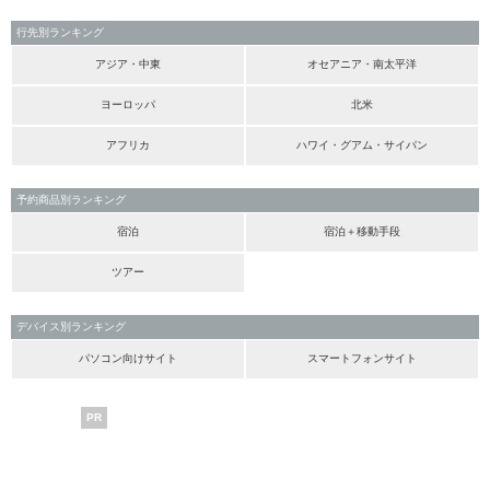
行先別ランキング
アジア・中東
オセアニア・南太平洋
ヨーロッパ
北米
アフリカ
ハワイ・グアム・サイパン
予約商品別ランキング
宿泊
宿泊＋移動手段
ツアー
デバイス別ランキング
パソコン向けサイト
スマートフォンサイト
PR