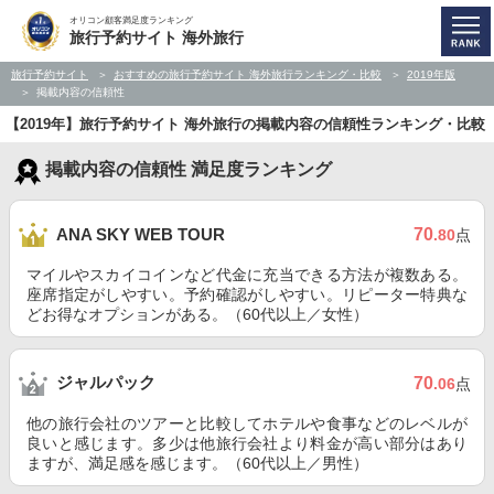
オリコン顧客満足度ランキング
旅行予約サイト 海外旅行
旅行予約サイト
おすすめの旅行予約サイト 海外旅行ランキング・比較
2019年版
掲載内容の信頼性
【2019年】旅行予約サイト 海外旅行の掲載内容の信頼性ランキング・比較
掲載内容の信頼性 満足度ランキング
70
ANA SKY WEB TOUR
.80
点
マイルやスカイコインなど代金に充当できる方法が複数ある。
座席指定がしやすい。予約確認がしやすい。リピーター特典な
どお得なオプションがある。（60代以上／女性）
ジャルパック
70
.06
点
他の旅行会社のツアーと比較してホテルや食事などのレベルが
良いと感じます。多少は他旅行会社より料金が高い部分はあり
ますが、満足感を感じます。（60代以上／男性）