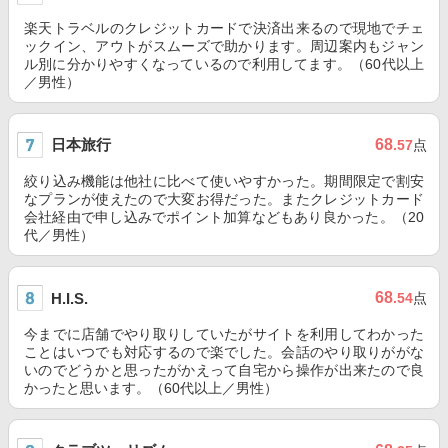
楽天トラベルのクレジットカードで決済出来るので現地でチェ
ックイン、アウトがスムーズで助かります。周辺案内もジャン
ル別に分かりやすくなっているので利用してます。（60代以上
／男性）
日本旅行
68
.57
点
絞り込み機能は他社に比べて使いやすかった。期間限定で割安
なプランが使えたので大変お得だった。またクレジットカード
会社経由で申し込みでポイント加算などもあり良かった。（20
代／男性）
68
H.I.S.
.54
点
今までに店舗でやり取りしていたがサイトを利用してわかった
ことはいつでも対応するので楽でした。会話のやり取りががな
いのでどうかと思ったがかえって自宅から操作が出来たので良
かったと思います。（60代以上／男性）