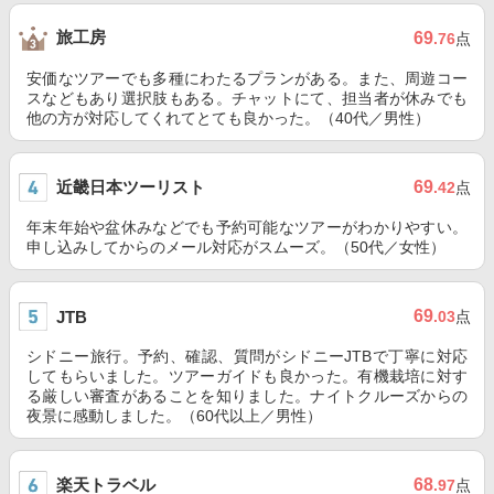
旅工房
69
.76
点
安価なツアーでも多種にわたるプランがある。また、周遊コー
スなどもあり選択肢もある。チャットにて、担当者が休みでも
他の方が対応してくれてとても良かった。（40代／男性）
近畿日本ツーリスト
69
.42
点
年末年始や盆休みなどでも予約可能なツアーがわかりやすい。
申し込みしてからのメール対応がスムーズ。（50代／女性）
69
JTB
.03
点
シドニー旅行。予約、確認、質問がシドニーJTBで丁寧に対応
してもらいました。ツアーガイドも良かった。有機栽培に対す
る厳しい審査があることを知りました。ナイトクルーズからの
夜景に感動しました。（60代以上／男性）
楽天トラベル
68
.97
点