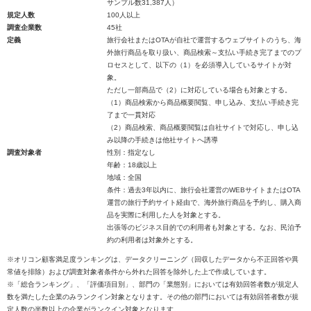
サンプル数31,387人）
規定人数
100人以上
調査企業数
45社
定義
旅行会社またはOTAが自社で運営するウェブサイトのうち、海
外旅行商品を取り扱い、商品検索～支払い手続き完了までのプ
ロセスとして、以下の（1）を必須導入しているサイトが対
象。
ただし一部商品で（2）に対応している場合も対象とする。
（1）商品検索から商品概要閲覧、申し込み、支払い手続き完
了まで一貫対応
（2）商品検索、商品概要閲覧は自社サイトで対応し、申し込
み以降の手続きは他社サイトへ誘導
調査対象者
性別：指定なし
年齢：18歳以上
地域：全国
条件：過去3年以内に、旅行会社運営のWEBサイトまたはOTA
運営の旅行予約サイト経由で、海外旅行商品を予約し、購入商
品を実際に利用した人を対象とする。
出張等のビジネス目的での利用者も対象とする。なお、民泊予
約の利用者は対象外とする。
※オリコン顧客満足度ランキングは、データクリーニング（回収したデータから不正回答や異
常値を排除）および調査対象者条件から外れた回答を除外した上で作成しています。
※「総合ランキング」、「評価項目別」、部門の「業態別」においては有効回答者数が規定人
数を満たした企業のみランクイン対象となります。その他の部門においては有効回答者数が規
定人数の半数以上の企業がランクイン対象となります。