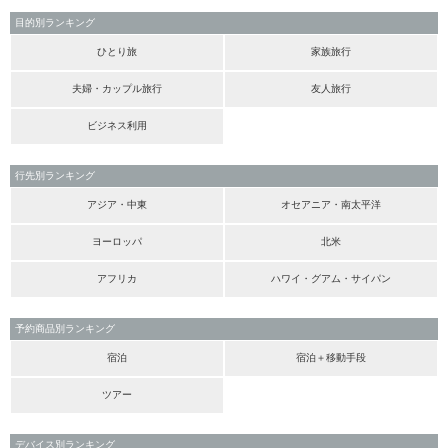
目的別ランキング
ひとり旅
家族旅行
夫婦・カップル旅行
友人旅行
ビジネス利用
行先別ランキング
アジア・中東
オセアニア・南太平洋
ヨーロッパ
北米
アフリカ
ハワイ・グアム・サイパン
予約商品別ランキング
宿泊
宿泊＋移動手段
ツアー
デバイス別ランキング