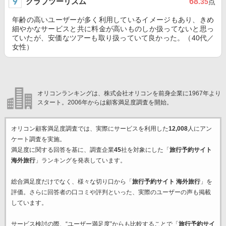
クラブツーリズム
68
.35
点
年齢の高いユーザーが多く利用しているイメージもあり、きめ
細やかなサービスと共に料金が高いものしか扱ってないと思っ
ていたが、安価なツアーも取り扱っていて良かった。（40代／
女性）
オリコンランキングは、株式会社オリコンを前身企業に1967年より
スタート。2006年からは顧客満足度調査を開始。
オリコン顧客満足度調査では、実際にサービスを利用した
12,008
人にアン
ケート調査を実施。
満足度に関する回答を基に、調査企業
45
社を対象にした「
旅行予約サイト
海外旅行
」ランキングを発表しています。
総合満足度だけでなく、様々な切り口から「
旅行予約サイト 海外旅行
」を
評価。さらに回答者の口コミや評判といった、実際のユーザーの声も掲載
しています。
サービス検討の際、“ユーザー満足度”からも比較することで「
旅行予約サイ