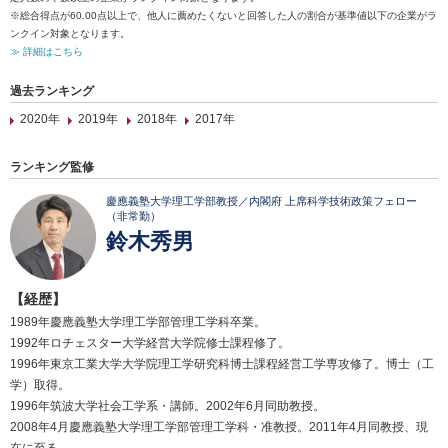
※総合得点が60.00点以上で、他人に薦めたくないと回答した人の割合が基準値以下の企業がラ
ンクイン対象となります。
≫ 詳細はこちら
過去ランキング
2020年
2019年
2018年
2017年
ランキング監修
慶應義塾大学理工学部教授／内閣府 上席科学技術政策フェロー
（非常勤）
鈴木秀男
【経歴】
1989年慶應義塾大学理工学部管理工学科卒業。
1992年ロチェスター大学経営大学院修士課程修了。
1996年東京工業大学大学院理工学研究科博士課程経営工学専攻修了。博士（工
学）取得。
1996年筑波大学社会工学系・講師。2002年6月同助教授。
2008年4月慶應義塾大学理工学部管理工学科・准教授。2011年4月同教授、現
在に至る。