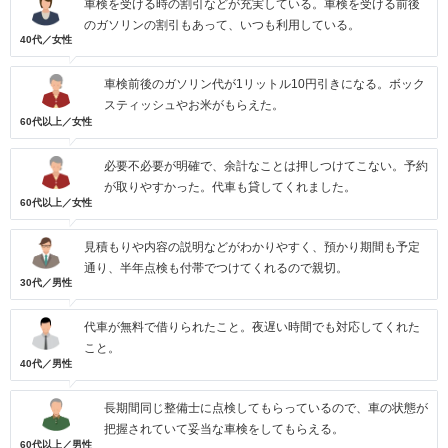
車検を受ける時の割引などが充実している。車検を受ける前後
のガソリンの割引もあって、いつも利用している。
40代／女性
車検前後のガソリン代が1リットル10円引きになる。ボック
スティッシュやお米がもらえた。
60代以上／女性
必要不必要が明確で、余計なことは押しつけてこない。予約
が取りやすかった。代車も貸してくれました。
60代以上／女性
見積もりや内容の説明などがわかりやすく、預かり期間も予定
通り、半年点検も付帯でつけてくれるので親切。
30代／男性
代車が無料で借りられたこと。夜遅い時間でも対応してくれた
こと。
40代／男性
長期間同じ整備士に点検してもらっているので、車の状態が
把握されていて妥当な車検をしてもらえる。
60代以上／男性