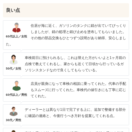
良い点
住居が海に近く、ガソリンのタンクに錆が出ていてびっくり
しましたが、錆の処理と錆び止めを塗布してもらいました。
60代以上／女性
その他の部品交換もひとつずつ説明があり納得、安心しまし
た。
車検前日に預けられるし、これは替えた方がいいよと1ヶ月前の
点検で教えてくれるし、家からも近くて日頃から行っているガ
50代／女性
ソリンスタンドなので良くしてもらっている。
店員が親身になって車検の相談に乗ってくれた。代車の手配
もスムーズに行ってくれた。車検代の値引きにも丁寧に応じ
60代以上／男性
てくれた。
ディーラーとは異なり1日で完了する上に、追加で整備する部分
に確認の連絡と、今後行うべき方針を提案してくれる点。
30代／男性