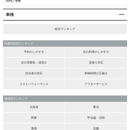
50代／女性
車検
総合ランキング
評価項目別ランキング
予約のしやすさ
店の利用のしやすさ
店の雰囲気・清潔さ
見積り対応
担当者の対応
車検時間の正確さ
コストパフォーマンス
アフターサービス
地域別ランキング
北海道
東北
関東
甲信越・北陸
東海
近畿