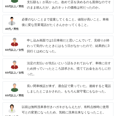
支払額も）が高かった。改めて店を決めるのも面倒なのでそ
60代以上／男性
のまま頼んだが、あのネットの価格は何だったのか。
必要のないことまで提案してくること。値段が高いこと。車検
後に変な営業電話がたくさんかかってくること。
40代／男性
申し込み画面では1日車検だと思いこんでいて、見積りが終
わって気付いたときにはもう日がなかったので、結果的に3
60代以上／女性
回行くはめになった。
法定の支払いが先払いという話をされておらず、車検に出す
ため持っていったところ請求され、慌ててお金をおろしに行
60代以上／女性
った。
長い間車検証が来ず、適合証で乗っていた。連絡すると電話
しましたとごまかされた。もちろん留守電にもなかった。
60代以上／男性
以前は無料洗車券付きハガキがもらえたが、有料点検時に使用
可との変更になったため、気軽に洗車出来なくなったこと。