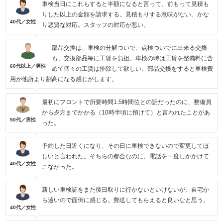
車検当日にこれもすると半額になると言って、前もって見積も
りした以上の金額を請求する。見積もりする意味がない。かな
40代／女性
り悪質な対応。スタッフの対応が悪い。
部品交換は、車検の分解ついで、点検ついでに出来る交換
も、交換部品毎に工賃を負担。車検の時は工賃を整備料に含
60代以上／男性
めて個々の工賃は排除して欲しい。部品交換をすると車検費
用が他所より割高になる感じがします。
最初にフロントで所要時間1.5時間位との話だったのに、整備員
から夕方までかかる（10時半頃に預けて）と言われたことがあ
50代／男性
った。
予約した日近くになり、その日に車検できないので変更してほ
しいと言われた。そちらの都合なのに、電話を一度しかかけて
40代／女性
こなかった。
新しい車検証をまた後日取りに行かないといけないが、自宅か
ら遠いので面倒に感じる。郵送してもらえると良いなと思う。
40代／女性