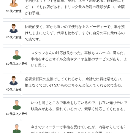
予約がネットででき簡単。早割、ネット割がある。転勤先にも
どこにでもお店がある。ドリンク飲み放題の種類が多い。金額
30代／女性
がお手頃。
比較的安く、家から近いので便利な上スピーディーで、車を預
けたままにならず、代車も使わず、すぐに自分の車に乗れるの
40代／女性
で楽です。
スタッフさんの対応は良かった。車検もスムーズに済んだ。
車検をするとオイル交換やタイヤ交換のサービスがあり、よ
60代以上／男性
いと思う。
必要最低限の交換でしてくれるから、余計な出費は増えない。
換えなくてはいけないものはちゃんと伝えてくれるので安心。
40代／女性
いつも同じところで車検をしているので、お互い知り合いで
馴染みがある。慣れているので、素早く対応してくださる。
60代以上／男性
今までディーラーで車検を受けていたが、内容からしても2