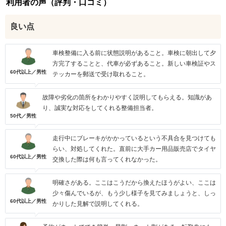
利用者の声（評判・口コミ）
良い点
車検整備に入る前に状態説明があること。車検に朝出して夕
方完了することと、代車が必ずあること。新しい車検証やス
60代以上／男性
テッカーを郵送で受け取れること。
故障や劣化の箇所をわかりやすく説明してもらえる。知識があ
り、誠実な対応をしてくれる整備担当者。
50代／男性
走行中にブレーキがかかっているという不具合を見つけても
らい、対処してくれた。直前に大手カー用品販売店でタイヤ
60代以上／男性
交換した際は何も言ってくれなかった。
明確さがある。ここはこうだから換えたほうがよい、ここは
少々傷んでいるが、もう少し様子を見てみましょうと、しっ
60代以上／男性
かりした見解で説明してくれる。