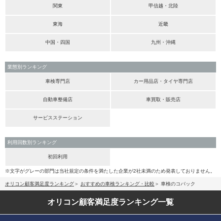
関東
甲信越・北陸
東海
近畿
中国・四国
九州・沖縄
業態別ランキング
車検専門店
カー用品店・タイヤ専門店
自動車整備店
車買取・販売店
サービスステーション
利用回数別ランキング
初回利用
※文字がグレーの部門は当社規定の条件を満たした企業が2社未満のため発表しておりません。
オリコン顧客満足度ランキング
おすすめの車検ランキング・比較
車検のコバック
オリコン顧客満足度
ランキング一覧