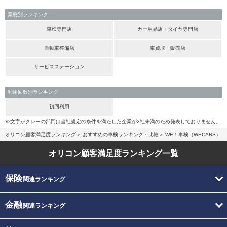
業態別ランキング
車検専門店
カー用品店・タイヤ専門店
自動車整備店
車買取・販売店
サービスステーション
利用回数別ランキング
初回利用
※文字がグレーの部門は当社規定の条件を満たした企業が2社未満のため発表しておりません。
オリコン顧客満足度ランキング
おすすめの車検ランキング・比較
WE！車検（WECARS）
オリコン顧客満足度
ランキング一覧
保険
関連ランキング
金融
関連ランキング