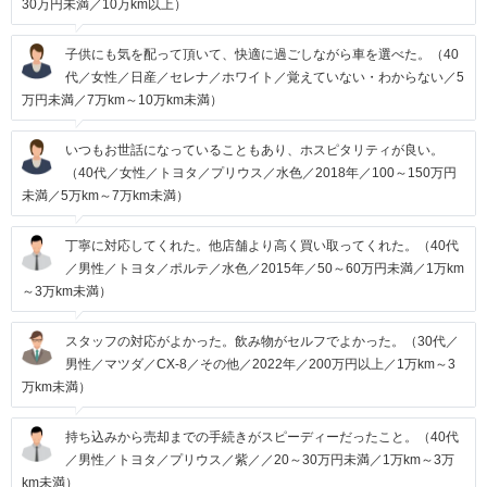
30万円未満／10万km以上）
子供にも気を配って頂いて、快適に過ごしながら車を選べた。（40
代／女性／日産／セレナ／ホワイト／覚えていない・わからない／5
万円未満／7万km～10万km未満）
いつもお世話になっていることもあり、ホスピタリティが良い。
（40代／女性／トヨタ／プリウス／水色／2018年／100～150万円
未満／5万km～7万km未満）
丁寧に対応してくれた。他店舗より高く買い取ってくれた。（40代
／男性／トヨタ／ポルテ／水色／2015年／50～60万円未満／1万km
～3万km未満）
スタッフの対応がよかった。飲み物がセルフでよかった。（30代／
男性／マツダ／CX-8／その他／2022年／200万円以上／1万km～3
万km未満）
持ち込みから売却までの手続きがスピーディーだったこと。（40代
／男性／トヨタ／プリウス／紫／／20～30万円未満／1万km～3万
km未満）