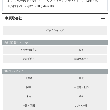
った。（60代以上／女性／トヨタ／アリオン／ホワイト／2013年／80～
100万円未満／7万km～10万km未満）
車買取会社
総合ランキング
評価項目別ランキング
担当者の接客力
査定
売却手続き
売却サポート
地域別ランキング
北海道
東北
関東
甲信越・北陸
東海
近畿
中国・四国
九州・沖縄