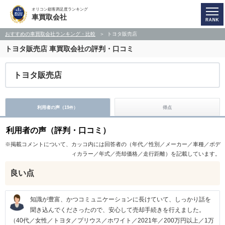
オリコン顧客満足度ランキング
車買取会社
おすすめの車買取会社ランキング・比較
トヨタ販売店
トヨタ販売店
車買取会社の評判・口コミ
トヨタ販売店
利用者の声（
19
）
得点
件
利用者の声（評判・口コミ）
※掲載コメントについて、カッコ内には回答者の（年代／性別／メーカー／車種／ボデ
ィカラー／年式／売却価格／走行距離）を記載しています。
良い点
知識が豊富、かつコミュニケーションに長けていて、しっかり話を
聞き込んでくださったので、安心して売却手続きを行えました。
（40代／女性／トヨタ／プリウス／ホワイト／2021年／200万円以上／1万