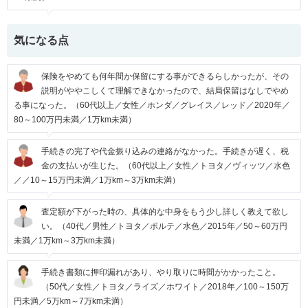
気になる点
保険をやめても何年間か保留にする事ができるらしかったが、その
説明がややこしくて理解できなかったので、結局保留はなしでやめ
る事になった。（60代以上／女性／ホンダ／グレイス／レッド／2020年／
80～100万円未満／1万km未満）
手続きの完了や代金振り込みの連絡がなかった。手続きが遅く、税
金の支払いが生じた。（60代以上／女性／トヨタ／ヴィッツ／水色
／／10～15万円未満／1万km～3万km未満）
査定額が下がった時の、具体的な中身をもう少し詳しく教えて欲し
い。（40代／男性／トヨタ／ポルテ／水色／2015年／50～60万円
未満／1万km～3万km未満）
手続き書類に押印漏れがあり、やり取りに時間がかかったこと。
（50代／女性／トヨタ／ライズ／ホワイト／2018年／100～150万
円未満／5万km～7万km未満）