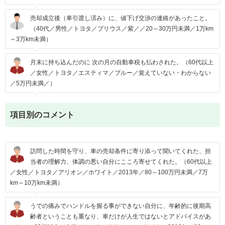
売却成立後（車引渡し済み）に、値下げ交渉の連絡があったこと。
（40代／男性／トヨタ／プリウス／紫／／20～30万円未満／1万km
～3万km未満）
月末に持ち込んだのに 次の月の自動車税も払わされた。（60代以上
／女性／トヨタ／エスティマ／ブルー／覚えていない・わからない
／5万円未満／）
項目別のコメント
訪問した時間を守り、車の売却条件に寄り添って聞いてくれた、担
当者の理解力、体調の悪い自分にこころ寄せてくれた。（60代以上
／女性／トヨタ／アリオン／ホワイト／2013年／80～100万円未満／7万
km～10万km未満）
うでの痛みでハンドルを握る事ができない自分に、年齢的に後期高
齢者ということも重なり、車だけが人生ではないとアドバイスがあ