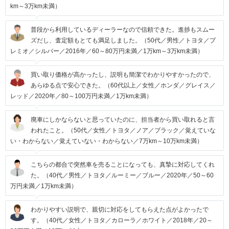
km～3万km未満）
普段から利用しているディーラーなので信頼できた。進捗もスムー
ズだし、査定額もとても満足しました。（50代／男性／トヨタ／プ
レミオ／シルバー／2016年／60～80万円未満／1万km～3万km未満）
買い取り価格が高かったし、説明も簡潔でわかりやすかったので、
あらゆる点で安心できた。（60代以上／女性／ホンダ／グレイス／
レッド／2020年／80～100万円未満／1万km未満）
廃車にしかならないと思っていたのに、担当者から買い取れると言
われたこと。（50代／女性／トヨタ／ノア／ブラック／覚えていな
い・わからない／覚えていない・わからない／7万km～10万km未満）
こちらの都合で突然車を売ることになっても、真摯に対応してくれ
た。（40代／男性／トヨタ／ルーミー／ブルー／2020年／50～60
万円未満／1万km未満）
わかりやすい説明で、親切に対応をしてもらえた点がよかったで
す。（40代／女性／トヨタ／カローラ／ホワイト／2018年／20～