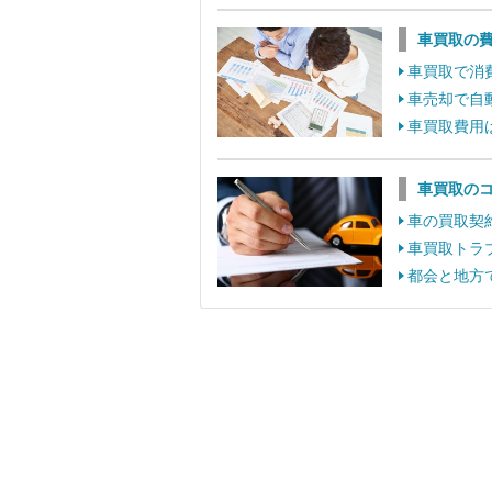
車買取の
車買取で消
車売却で自
車買取費用
車買取の
車の買取契
車買取トラ
都会と地方