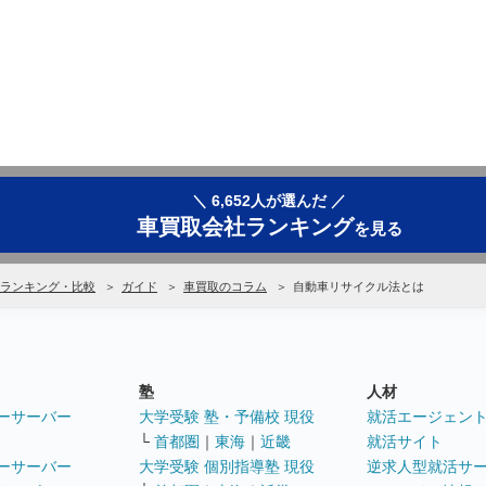
＼ 6,652人が選んだ ／
車買取会社ランキング
を見る
ランキング・比較
ガイド
車買取のコラム
自動車リサイクル法とは
塾
人材
ーサーバー
大学受験 塾・予備校 現役
就活エージェン
└
首都圏
｜
東海
｜
近畿
就活サイト
ーサーバー
大学受験 個別指導塾 現役
逆求人型就活サ