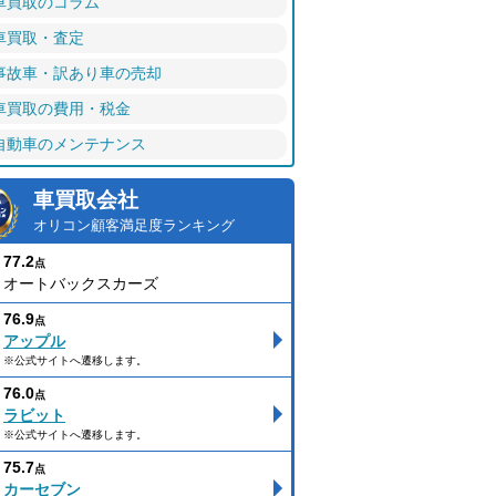
車買取のコラム
車買取・査定
事故車・訳あり車の売却
車買取の費用・税金
自動車のメンテナンス
車買取会社
オリコン顧客満足度ランキング
77.2
点
オートバックスカーズ
76.9
点
アップル
※公式サイトへ遷移します。
76.0
点
ラビット
※公式サイトへ遷移します。
75.7
点
カーセブン