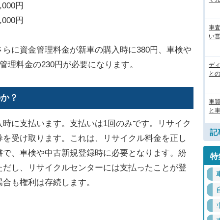
000円
00円
車
い営
らに資金管理料金が新車の購入時に380円、車検や
管理料金の230円が必要になります。
デ
と
のか？
車
と
時に支払います。支払いは1回のみです。リサイク
記
券を受け取ります。これは、リサイクル料金を正し
書で、車検や中古新規登録時に必要となります。紛
特
ただし、リサイクルセンターには支払ったことが登
場合も権利は存続します。