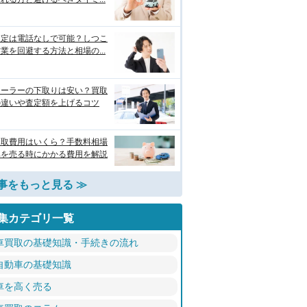
査定は電話なしで可能？しつこ
業を回避する方法と相場の...
ィーラーの下取りは安い？買取
の違いや査定額を上げるコツ
買取費用はいくら？手数料相場
車を売る時にかかる費用を解説
事をもっと見る ≫
集カテゴリ一覧
車買取の基礎知識・手続きの流れ
自動車の基礎知識
車を高く売る