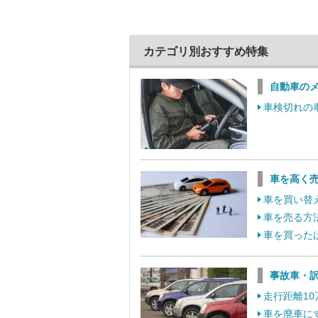
カテゴリ別おすすめ特集
自動車の
車検切れの
車を高く
車を買い替
車を売る方
車を買った
事故車・
走行距離1
車を廃車に