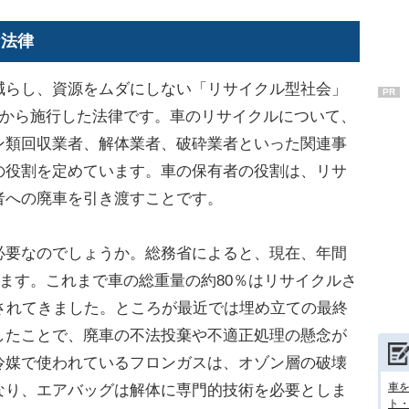
な法律
らし、資源をムダにしない「リサイクル型社会」
PR
月から施行した法律です。車のリサイクルについて、
ン類回収業者、解体業者、破砕業者といった関連事
の役割を定めています。車の保有者の役割は、リサ
者への廃車を引き渡すことです。
要なのでしょうか。総務省によると、現在、年間
います。これまで車の総重量の約80％はリサイクルさ
されてきました。ところが最近では埋め立ての最終
したことで、廃車の不法投棄や不適正処理の懸念が
冷媒で使われているフロンガスは、オゾン層の破壊
車
なり、エアバッグは解体に専門的技術を必要としま
ト