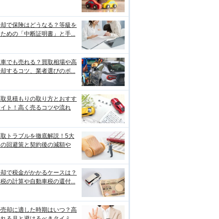
売却で保険はどうなる？等級を
ための「中断証明書」と手...
故車でも売れる？買取相場や高
却するコツ、業者選びのポ...
買取見積もりの取り方とおすす
サイト！高く売るコツや流れ
買取トラブルを徹底解説！5大
例の回避策と契約後の減額や
売却で税金がかかるケースは？
税の計算や自動車税の還付...
の売却に適した時期はいつ？高
れる月と避けるべきタイミ...