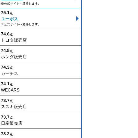
※公式サイトへ遷移します。
75.1
点
ユーポス
※公式サイトへ遷移します。
74.6
点
トヨタ販売店
74.5
点
ホンダ販売店
74.3
点
カーチス
74.1
点
WECARS
73.7
点
スズキ販売店
73.7
点
日産販売店
73.2
点