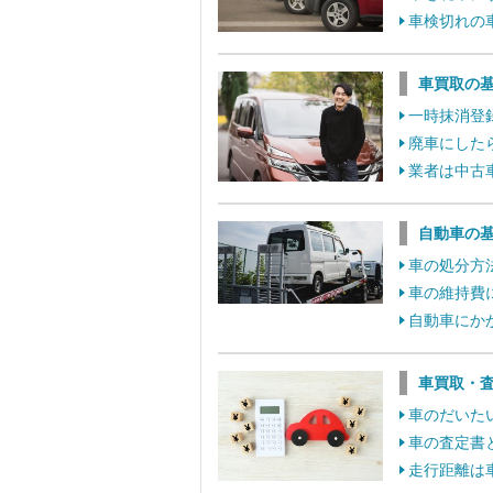
車検切れの
車買取の
一時抹消登
廃車にした
業者は中古
自動車の
車の処分方
車の維持費
自動車にか
車買取・
車のだいた
車の査定書
走行距離は