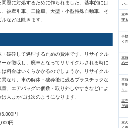
た問題に対処するために作られました。基本的には
い...
し、被牽引車、二輪車、大型・小型特殊自動車、そ
車
ビルなどは除きます。
守る
事
く売
・破砕して処理するための費用です。リサイクル
車
ターが徴収し、廃車となってリサイクルされる時に
め
には料金はいくらかかるのでしょうか。リサイクル
て異なり、車の解体・破砕後に残るプラスチックな
車
事
填量、エアバッグの個数・取り外しやすさなどによ
キ...
金は大まかには次のようになります。
車
所得
,000円
00円
車
く売