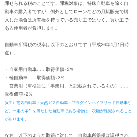
課せられる税のことです。課税対象は、特殊自動車を除く自
動車の購入者ですが、例外としてローンなどの月賦販売で購
入した場合は所有権を持っている売り主ではなく、買い主で
ある使用者が負担します。
自動車所得税の税率は以下のとおりです（平成26年4月1日時
点）。
・自家用自動車……取得価額×3％
・軽自動車……取得価額×2％
・営業用（車検証に「事業用」と記載されているもの）……
取得価額×2％
(※注）電気自動車・天然ガス自動車・プラグインハイブリッド自動車な
ど、一定の条件を満たした自動車である場合は、税額が軽減されること
があります。
なお、以下のような取得に対して、自動車所得税は課税され