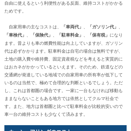
自由に使えるという利便性がある反面、維持コストがかかる
ためです。
自家用車の主なコストは、
「車両代」
、
「ガソリン代」
、
「車検代」
、
「保険代」
、
「駐車料金」
、
「保有税」
になり
ます。昔よりも車の燃費性能は向上していますが、ガソリン
代は必ずかかります。駐車料金は自宅の場合は無料ですが、
土地の購入費や維持費、固定資産税などを考えると実質的に
はおカネがかかっているといえます。そのため、鉄道などの
交通網が発達している地域での自家用車の所有率が低下して
いるのは当然で、極めて合理的な判断といるでしょう。ただ
し、これは首都圏の場合です。一家に一台もなければ移動も
ままならないこともある地方では依然としてクルマ社会で
す。また、地方は首都圏と比べて駐車料金が比較的安いので
車一台の維持コストも少なくて済みます。