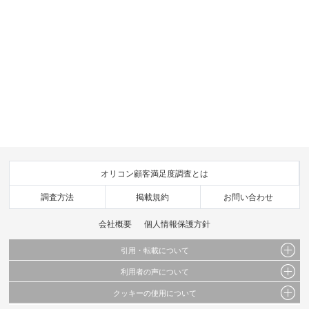
オリコン顧客満足度調査とは
調査方法
掲載規約
お問い合わせ
会社概要
個人情報保護方針
引用・転載について
利用者の声について
当サイトで公開されている情報（文字、写真、イラスト、画像データ等）及びこれらの配
置・編集および構造などについての著作権は株式会社oricon MEに帰属しております。
クッキーの使用について
当サイトに掲載している内容はすべてサービスの利用者が提出された見解・感想です。
これらの情報を権利者の許可なく無断転載・複製などの二次利用を行うことは固く禁じて
弊社が内容について正確性を含め一切保証するものではありません。