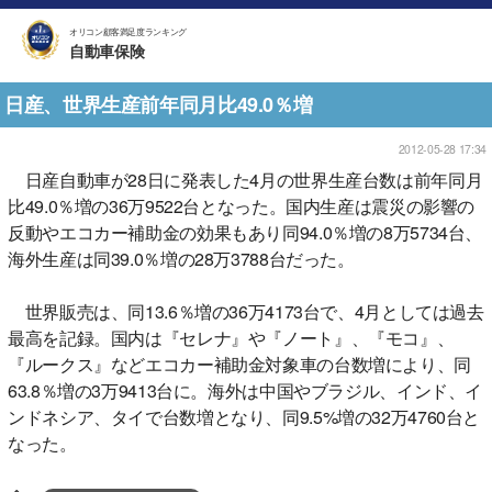
オリコン顧客満足度ランキング
自動車保険
日産、世界生産前年同月比49.0％増
2012-05-28 17:34
日産自動車が28日に発表した4月の世界生産台数は前年同月
比49.0％増の36万9522台となった。国内生産は震災の影響の
反動やエコカー補助金の効果もあり同94.0％増の8万5734台、
海外生産は同39.0％増の28万3788台だった。
世界販売は、同13.6％増の36万4173台で、4月としては過去
最高を記録。国内は『セレナ』や『ノート』、『モコ』、
『ルークス』などエコカー補助金対象車の台数増により、同
63.8％増の3万9413台に。海外は中国やブラジル、インド、イ
ンドネシア、タイで台数増となり、同9.5%増の32万4760台と
なった。