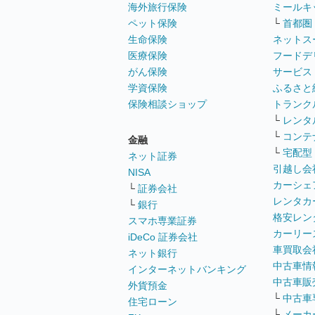
海外旅行保険
ミールキ
ペット保険
└
首都圏
生命保険
ネットス
医療保険
フードデ
がん保険
サービス
学資保険
ふるさと
保険相談ショップ
トランク
└
レンタ
└
コンテ
金融
└
宅配型
ネット証券
引越し会
NISA
カーシェ
└
証券会社
レンタカ
└
銀行
格安レン
スマホ専業証券
カーリー
iDeCo 証券会社
車買取会
ネット銀行
中古車情
インターネットバンキング
中古車販
外貨預金
└
中古車
住宅ローン
└
メーカ