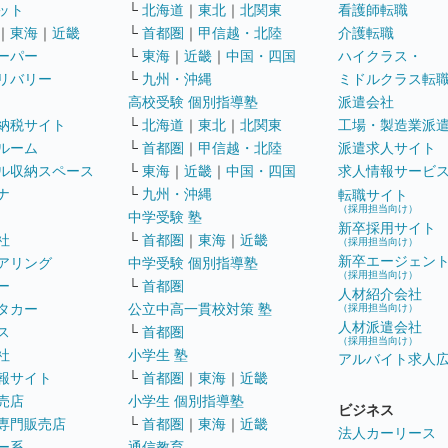
ット
└
北海道
｜
東北
｜
北関東
看護師転職
｜
東海
｜
近畿
└
首都圏
｜
甲信越・北陸
介護転職
ーパー
└
東海
｜
近畿
｜
中国・四国
ハイクラス・
リバリー
└
九州・沖縄
ミドルクラス転
高校受験 個別指導塾
派遣会社
納税サイト
└
北海道
｜
東北
｜
北関東
工場・製造業派
ルーム
└
首都圏
｜
甲信越・北陸
派遣求人サイト
ル収納スペース
└
東海
｜
近畿
｜
中国・四国
求人情報サービ
ナ
└
九州・沖縄
転職サイト
（採用担当向け）
中学受験 塾
新卒採用サイト
社
└
首都圏
｜
東海
｜
近畿
（採用担当向け）
新卒エージェン
アリング
中学受験 個別指導塾
（採用担当向け）
ー
└
首都圏
人材紹介会社
タカー
公立中高一貫校対策 塾
（採用担当向け）
人材派遣会社
ス
└
首都圏
（採用担当向け）
社
小学生 塾
アルバイト求人
報サイト
└
首都圏
｜
東海
｜
近畿
売店
小学生 個別指導塾
ビジネス
専門販売店
└
首都圏
｜
東海
｜
近畿
法人カーリース
ー系
通信教育