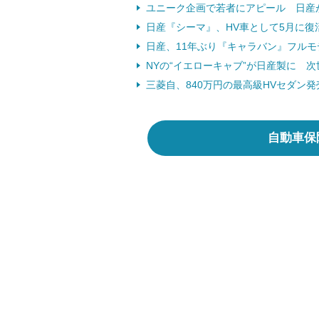
ユニーク企画で若者にアピール 日産がFa
日産『シーマ』、HV車として5月に復活 
日産、11年ぶり『キャラバン』フルモデ
NYの“イエローキャブ”が日産製に 次世
三菱自、840万円の最高級HVセダン発
自動車保