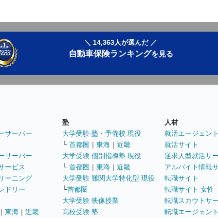
＼ 14,363人が選んだ ／
自動車保険ランキング
を見る
塾
人材
ーサーバー
大学受験 塾・予備校 現役
就活エージェン
└
首都圏
｜
東海
｜
近畿
就活サイト
ーサーバー
大学受験 個別指導塾 現役
逆求人型就活サ
サービス
└
首都圏
｜
東海
｜
近畿
アルバイト情報
リーニング
大学受験 難関大学特化型 現役
転職サイト
ンドリー
└
首都圏
転職サイト 女性
大学受験 映像授業
転職スカウトサ
｜
東海
｜
近畿
高校受験 塾
転職エージェン