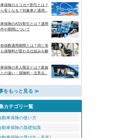
動車保険のエコカー割引とは？
ら安くなる？対象車と適用...
車保険のASV割引とは？適用
条件や期間について
故有係数適用期間とは？同じ等
でも保険料が変わる仕組みを解
動車保険の本人限定とは？家族
との違い・保険料・注意点...
事をもっと見る ≫
集カテゴリ一覧
自動車保険の使い方
自動車保険の基礎知識
自動車保険の選び方・見直し