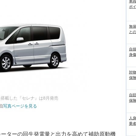
車
ポ
無
との
自
身
対
保
自
を搭載した『セレナ』は8月発売
保
写真ページを見る
人
乗者
Oモーターの回生発電量と出力を高めて補助原動機