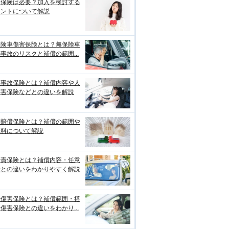
両保険は必要？加入を検討する
イントについて解説
保険車傷害保険とは？無保険車
事故のリスクと補償の範囲...
損事故保険とは？補償内容や人
傷害保険などとの違いを解説
物賠償保険とは？補償の範囲や
険料について解説
賠責保険とは？補償内容・任意
険との違いをわかりやすく解説
身傷害保険とは？補償範囲・搭
傷害保険との違いをわかり...