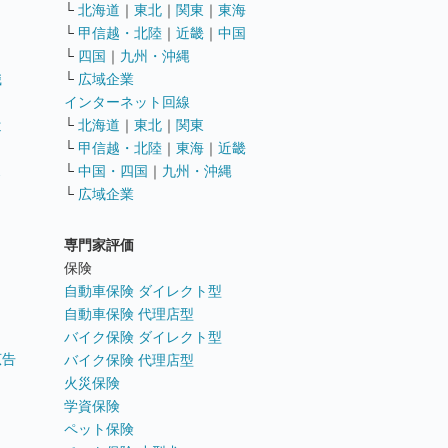
└
北海道
｜
東北
｜
関東
｜
東海
└
甲信越・北陸
｜
近畿
｜
中国
└
四国
｜
九州・沖縄
職
└
広域企業
インターネット回線
遣
└
北海道
｜
東北
｜
関東
└
甲信越・北陸
｜
東海
｜
近畿
ス
└
中国・四国
｜
九州・沖縄
└
広域企業
専門家評価
ト
保険
自動車保険 ダイレクト型
自動車保険 代理店型
バイク保険 ダイレクト型
広告
バイク保険 代理店型
火災保険
学資保険
ペット保険