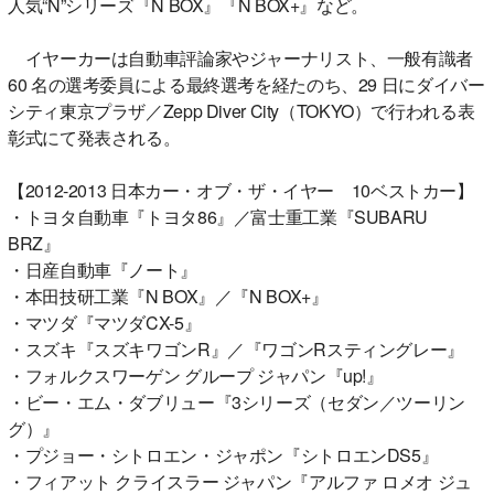
人気“N”シリーズ『N BOX』『N BOX+』など。
イヤーカーは自動車評論家やジャーナリスト、一般有識者
60 名の選考委員による最終選考を経たのち、29 日にダイバー
シティ東京プラザ／Zepp Diver City（TOKYO）で行われる表
彰式にて発表される。
【2012-2013 日本カー・オブ・ザ・イヤー 10ベストカー】
・トヨタ自動車『トヨタ86』／富士重工業『SUBARU
BRZ』
・日産自動車『ノート』
・本田技研工業『N BOX』／『N BOX+』
・マツダ『マツダCX-5』
・スズキ『スズキワゴンR』／『ワゴンRスティングレー』
・フォルクスワーゲン グループ ジャパン『up!』
・ビー・エム・ダブリュー『3シリーズ（セダン／ツーリン
グ）』
・プジョー・シトロエン・ジャポン『シトロエンDS5』
・フィアット クライスラー ジャパン『アルファ ロメオ ジュ