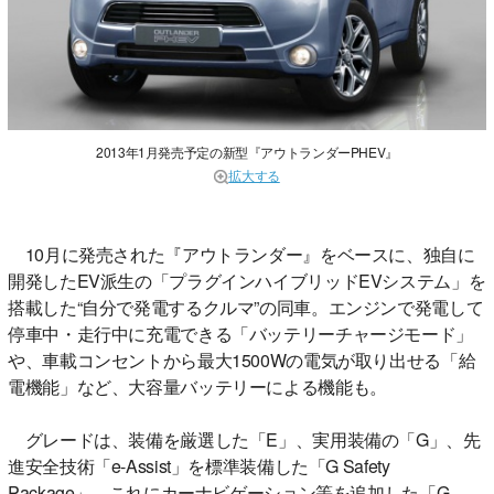
2013年1月発売予定の新型『アウトランダーPHEV』
拡大する
10月に発売された『アウトランダー』をベースに、独自に
開発したEV派生の「プラグインハイブリッドEVシステム」を
搭載した“自分で発電するクルマ”の同車。エンジンで発電して
停車中・走行中に充電できる「バッテリーチャージモード」
や、車載コンセントから最大1500Wの電気が取り出せる「給
電機能」など、大容量バッテリーによる機能も。
グレードは、装備を厳選した「E」、実用装備の「G」、先
進安全技術「e-Assist」を標準装備した「G Safety
Package」、これにカーナビゲーション等を追加した「G