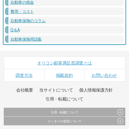
自動車の税金
費用・コスト
自動車保険のコラム
Q＆A
自動車保険用語集
オリコン顧客満足度調査とは
調査方法
掲載規約
お問い合わせ
会社概要
当サイトについて
個人情報保護方針
引用・転載について
引用・転載について
クッキーの使用について
当サイトで公開されている情報（文字、写真、イラスト、画像データ等）及びこれらの配
置・編集および構造などについての著作権は株式会社oricon MEに帰属しております。