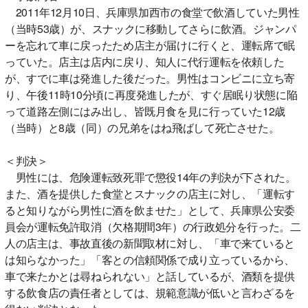
2011年12月10日、兵庫県加西市の食堂で飲酒していた男性
（当時53歳）が、スナックに移動してさらに飲酒。ジャンパ
ーを忘れて車に戻ったため店主が届けに行くと、運転席で眠
っていた。店主は店内に戻り、知人に代行運転を依頼した
が、すでに車は発進した後だった。男性はコンビニに立ち寄
り、午後11時10分頃に再度発進したが、すぐ居眠り状態に陥
って道路左側にはみ出し、皆既月食を見に行っていた12歳
（当時）と8歳（同）の兄弟をはね飛ばして死亡させた。
＜判決＞
男性には、危険運転致死罪で懲役14年の判決が下された。
また、酒を提供した食堂とスナックの店主に対し、「運転す
ると知りながら男性に酒を飲ませた」として、兵庫県公安委
員会が運転免許取消（欠格期間3年）の行政処分を行った。二
人の店主は、事故直後の新聞取材に対し、「車で来ていると
は知らなかった」「客との信頼関係で成り立っているから、
車で来たかとは尋ねられない」と話しているが、酒類を提供
する飲食店の責任者としては、規範意識が低いと言わざるを