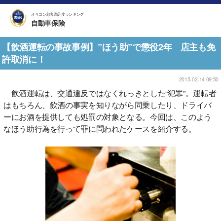
オリコン顧客満足度ランキング
自動車保険
【飲酒運転の事故事例】”ほう助”で懲役2年 店主も免
許取消に！
2015-02-14 09:50
飲酒運転は、交通違反ではなくれっきとした“犯罪”。運転者
はもちろん、飲酒の事実を知りながら同乗したり、ドライバ
ーにお酒を提供しても処罰の対象となる。今回は、このよう
なほう助行為を行って罪に問われたケースを紹介する。