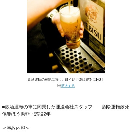
飲酒運転の根絶に向け、ほう助行為は絶対にNG！
拡大する
■飲酒運転の車に同乗した運送会社スタッフ――危険運転致死
傷罪ほう助罪・懲役2年
＜事故内容＞