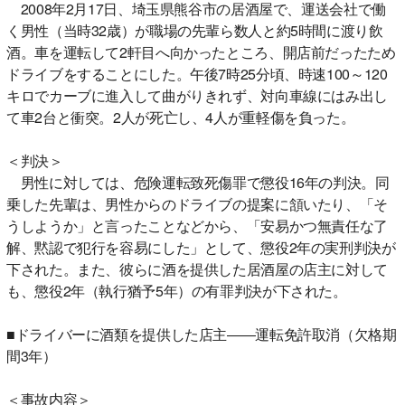
2008年2月17日、埼玉県熊谷市の居酒屋で、運送会社で働
く男性（当時32歳）が職場の先輩ら数人と約5時間に渡り飲
酒。車を運転して2軒目へ向かったところ、開店前だったため
ドライブをすることにした。午後7時25分頃、時速100～120
キロでカーブに進入して曲がりきれず、対向車線にはみ出し
て車2台と衝突。2人が死亡し、4人が重軽傷を負った。
＜判決＞
男性に対しては、危険運転致死傷罪で懲役16年の判決。同
乗した先輩は、男性からのドライブの提案に頷いたり、「そ
うしようか」と言ったことなどから、「安易かつ無責任な了
解、黙認で犯行を容易にした」として、懲役2年の実刑判決が
下された。また、彼らに酒を提供した居酒屋の店主に対して
も、懲役2年（執行猶予5年）の有罪判決が下された。
■ドライバーに酒類を提供した店主――運転免許取消（欠格期
間3年）
＜事故内容＞