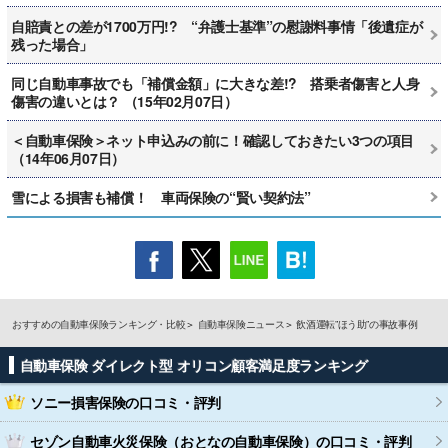
自賠責との差が1700万円!? “弁護士基準”の慰謝料事情「後遺症が
残った場合」
同じ自動車事故でも「補償金額」に大きな差!? 搭乗者傷害と人身
傷害の違いとは？ （15年02月07日）
＜自動車保険＞ネット申込みの前に！確認しておきたい3つの項目
（14年06月07日）
雪による損害も補償！ 車両保険の“賢い契約法”
おすすめの自動車保険ランキング・比較
自動車保険ニュース
飲酒運転”ほう助”の事故事例
自動車保険 ダイレクト型 オリコン顧客満足度ランキング
ソニー損害保険
の口コミ・評判
セゾン自動車火災保険（おとなの自動車保険）
の口コミ・評判