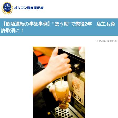
【飲酒運転の事故事例】”ほう助”で懲役2年 店主も免
許取消に！
2015-02-14 09:50