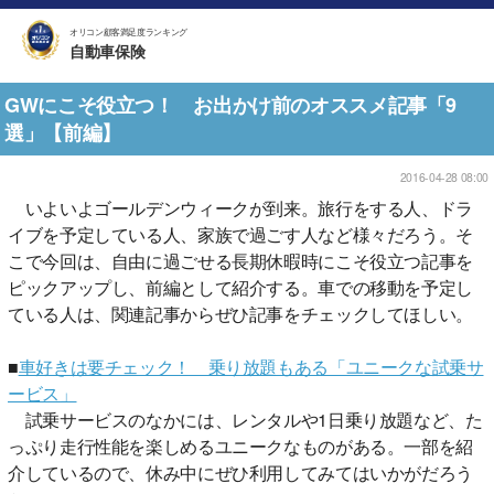
オリコン顧客満足度ランキング
自動車保険
GWにこそ役立つ！ お出かけ前のオススメ記事「9
選」【前編】
2016-04-28 08:00
いよいよゴールデンウィークが到来。旅行をする人、ドラ
イブを予定している人、家族で過ごす人など様々だろう。そ
こで今回は、自由に過ごせる長期休暇時にこそ役立つ記事を
ピックアップし、前編として紹介する。車での移動を予定し
ている人は、関連記事からぜひ記事をチェックしてほしい。
■
車好きは要チェック！ 乗り放題もある「ユニークな試乗サ
ービス」
試乗サービスのなかには、レンタルや1日乗り放題など、た
っぷり走行性能を楽しめるユニークなものがある。一部を紹
介しているので、休み中にぜひ利用してみてはいかがだろう