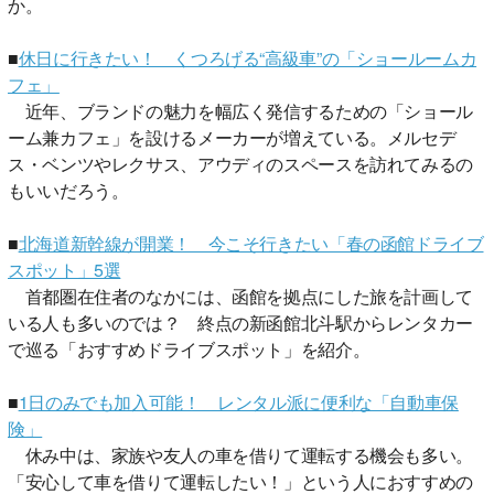
か。
■
休日に行きたい！ くつろげる“高級車”の「ショールームカ
フェ」
近年、ブランドの魅力を幅広く発信するための「ショール
ーム兼カフェ」を設けるメーカーが増えている。メルセデ
ス・ベンツやレクサス、アウディのスペースを訪れてみるの
もいいだろう。
■
北海道新幹線が開業！ 今こそ行きたい「春の函館ドライブ
スポット」5選
首都圏在住者のなかには、函館を拠点にした旅を計画して
いる人も多いのでは？ 終点の新函館北斗駅からレンタカー
で巡る「おすすめドライブスポット」を紹介。
■
1日のみでも加入可能！ レンタル派に便利な「自動車保
険」
休み中は、家族や友人の車を借りて運転する機会も多い。
「安心して車を借りて運転したい！」という人におすすめの